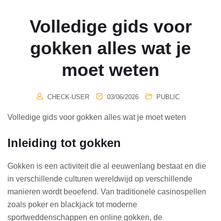
Volledige gids voor
gokken alles wat je
moet weten
CHECK-USER
03/06/2026
PUBLIC
Volledige gids voor gokken alles wat je moet weten
Inleiding tot gokken
Gokken is een activiteit die al eeuwenlang bestaat en die
in verschillende culturen wereldwijd op verschillende
manieren wordt beoefend. Van traditionele casinospellen
zoals poker en blackjack tot moderne
sportweddenschappen en online gokken, de