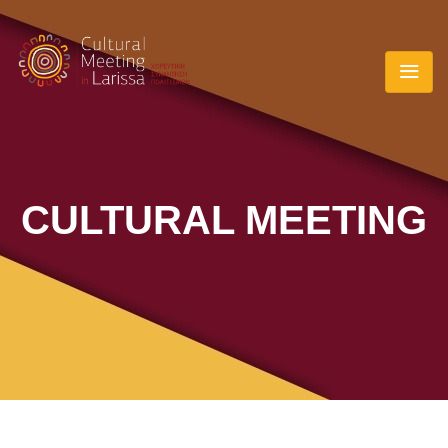
CULTURAL MEETING