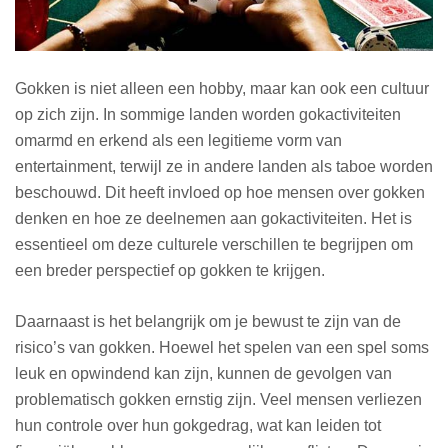
Gokken is niet alleen een hobby, maar kan ook een cultuur
op zich zijn. In sommige landen worden gokactiviteiten
omarmd en erkend als een legitieme vorm van
entertainment, terwijl ze in andere landen als taboe worden
beschouwd. Dit heeft invloed op hoe mensen over gokken
denken en hoe ze deelnemen aan gokactiviteiten. Het is
essentieel om deze culturele verschillen te begrijpen om
een breder perspectief op gokken te krijgen.
Daarnaast is het belangrijk om je bewust te zijn van de
risico’s van gokken. Hoewel het spelen van een spel soms
leuk en opwindend kan zijn, kunnen de gevolgen van
problematisch gokken ernstig zijn. Veel mensen verliezen
hun controle over hun gokgedrag, wat kan leiden tot