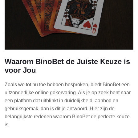
Waarom BinoBet de Juiste Keuze is
voor Jou
Zoals we tot nu toe hebben besproken, biedt BinoBet een
uitzonderlijke online gokervaring. Als je op zoek bent naar
een platform dat uitblinkt in duidelijkheid, aanbod en
gebruiksgemak, dan is dit je antwoord. Hier zijn de
belangrijkste redenen waarom BinoBet de perfecte keuze
is: