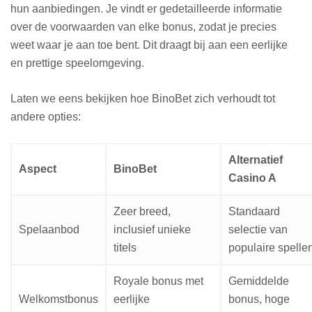
hun aanbiedingen. Je vindt er gedetailleerde informatie
over de voorwaarden van elke bonus, zodat je precies
weet waar je aan toe bent. Dit draagt bij aan een eerlijke
en prettige speelomgeving.
Laten we eens bekijken hoe BinoBet zich verhoudt tot
andere opties:
Alternatief
Aspect
BinoBet
Casino A
Zeer breed,
Standaard
Spelaanbod
inclusief unieke
selectie van
titels
populaire spelle
Royale bonus met
Gemiddelde
Welkomstbonus
eerlijke
bonus, hoge