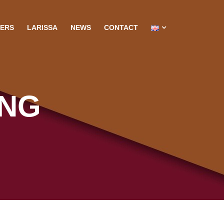
ERS
LARISSA
NEWS
CONTACT
ING