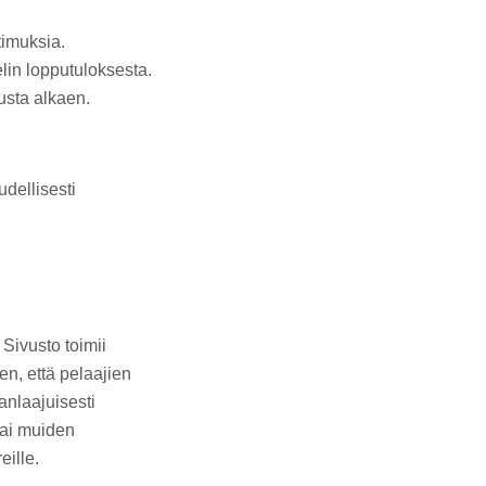
timuksia.
lin lopputuloksesta.
usta alkaen.
dellisesti
Sivusto toimii
en, että pelaajien
anlaajuisesti
tai muiden
eille.