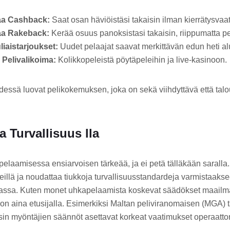
aa Cashback:
Saat osan häviöistäsi takaisin ilman kierrätysvaa
aa Rakeback:
Kerää osuus panoksistasi takaisin, riippumatta pe
liaistarjoukset:
Uudet pelaajat saavat merkittävän edun heti al
Pelivalikoima:
Kolikkopeleistä pöytäpeleihin ja live-kasinoon.
ssä luovat pelikokemuksen, joka on sekä viihdyttävä että talou
a Turvallisuus lla
elaamisessa ensiarvoisen tärkeää, ja ei petä tälläkään saralla. 
eillä ja noudattaa tiukkoja turvallisuusstandardeja varmistaakse
uojassa. Kuten monet uhkapelaamista koskevat säädökset maailm
s on aina etusijalla. Esimerkiksi Maltan peliviranomaisen (MGA) 
ssin myöntäjien säännöt asettavat korkeat vaatimukset operaattor