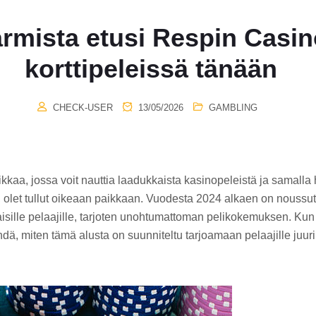
rmista etusi Respin Casin
korttipeleissä tänään
CHECK-USER
13/05/2026
GAMBLING
aikkaa, jossa voit nauttia laadukkaista kasinopeleistä ja samalla
a, olet tullut oikeaan paikkaan. Vuodesta 2024 alkaen on noussu
sille pelaajille, tarjoten unohtumattoman pelikokemuksen. Kun 
ähdä, miten tämä alusta on suunniteltu tarjoamaan pelaajille juuri 