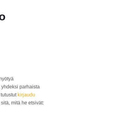
o
 hyötyä
t yhdeksi parhaista
tutustut
kirjaudu
sitä, mitä he etsivät: