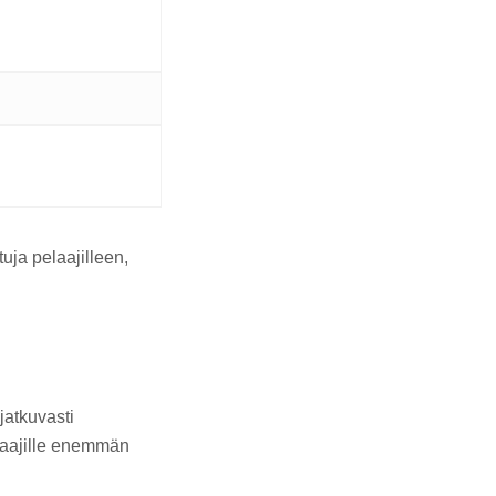
uja pelaajilleen,
jatkuvasti
laajille enemmän