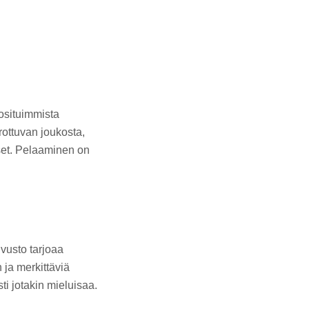
osituimmista
rottuvan joukosta,
kset. Pelaaminen on
vusto tarjoaa
 ja merkittäviä
ti jotakin mieluisaa.