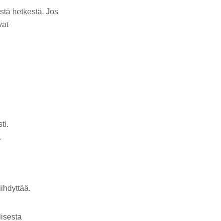
tä hetkestä. Jos
vat
ti.
.
iihdyttää.
lisesta