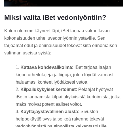
Miksi valita iBet vedonlyöntiin?
Kuten olemme käyneet läpi, iBet tarjoaa vakuuttavan
kokonaisuuden urheiluvedonlyönnin ystäville. Sen
tarjoamat edut ja ominaisuudet tekevät siitä erinomaisen
valinnan useista syistä:
Kattava kohdevalikoima:
iBet tarjoaa laajan
kirjon urheilulajeja ja liigoja, joten löydät varmasti
haluamasi kohteet lyödäksesi vetoa.
Kilpailukykyiset kertoimet:
Pelaajat hyötyvät
iBetin tarjoamista kilpailukykyisistä kertoimista, jotka
maksimoivat potentiaaliset voitot.
Käyttäjäystävällinen alusta:
Sivuston
helppokäyttöisyys ja selkeä rakenne tekevät
vedonlyönnistä nautinnollista kaikentasoisille