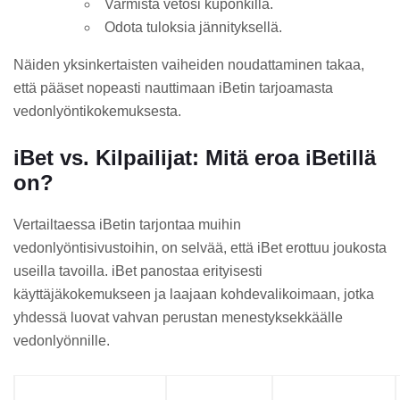
Varmista vetosi kuponkilla.
Odota tuloksia jännityksellä.
Näiden yksinkertaisten vaiheiden noudattaminen takaa,
että pääset nopeasti nauttimaan iBetin tarjoamasta
vedonlyöntikokemuksesta.
iBet vs. Kilpailijat: Mitä eroa iBetillä
on?
Vertailtaessa iBetin tarjontaa muihin
vedonlyöntisivustoihin, on selvää, että iBet erottuu joukosta
useilla tavoilla. iBet panostaa erityisesti
käyttäjäkokemukseen ja laajaan kohdevalikoimaan, jotka
yhdessä luovat vahvan perustan menestyksekkäälle
vedonlyönnille.