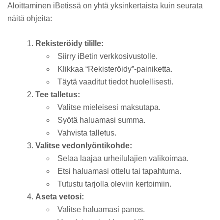
Aloittaminen iBetissä on yhtä yksinkertaista kuin seurata
näitä ohjeita:
Rekisteröidy tilille:
Siirry iBetin verkkosivustolle.
Klikkaa “Rekisteröidy”-painiketta.
Täytä vaaditut tiedot huolellisesti.
Tee talletus:
Valitse mieleisesi maksutapa.
Syötä haluamasi summa.
Vahvista talletus.
Valitse vedonlyöntikohde:
Selaa laajaa urheilulajien valikoimaa.
Etsi haluamasi ottelu tai tapahtuma.
Tutustu tarjolla oleviin kertoimiin.
Aseta vetosi:
Valitse haluamasi panos.