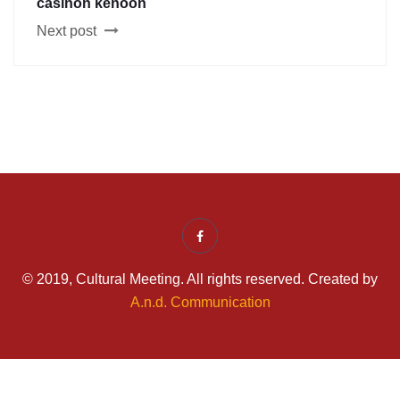
casinon kenoon
Next post
© 2019, Cultural Meeting. All rights reserved. Created by
A.n.d. Communication