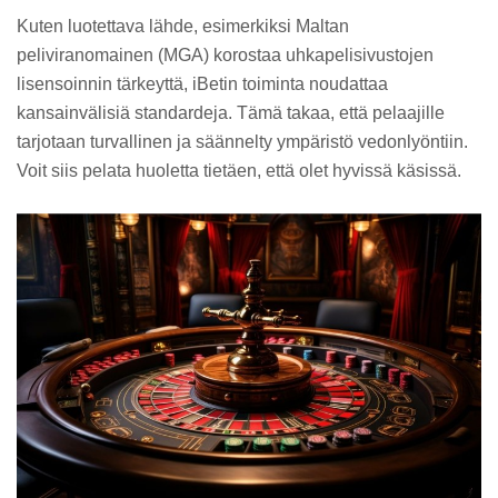
Kuten luotettava lähde, esimerkiksi Maltan
peliviranomainen (MGA) korostaa uhkapelisivustojen
lisensoinnin tärkeyttä, iBetin toiminta noudattaa
kansainvälisiä standardeja. Tämä takaa, että pelaajille
tarjotaan turvallinen ja säännelty ympäristö vedonlyöntiin.
Voit siis pelata huoletta tietäen, että olet hyvissä käsissä.