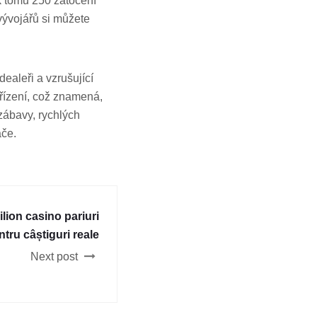
 k tomu 250 zatočení
vývojářů si můžete
ealeři a vzrušující
ařízení, což znamená,
 zábavy, rychlých
áče.
lion casino pariuri
tru câștiguri reale
Next post