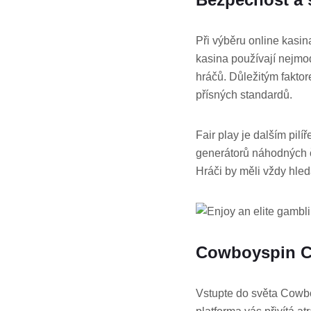
Při výběru online kasi
kasina používají nejmod
hráčů. Důležitým fakto
přísných standardů.
Fair play je dalším pil
generátorů náhodných č
Hráči by měli vždy hleda
Cowboyspin Ca
Vstupte do světa Cowbo