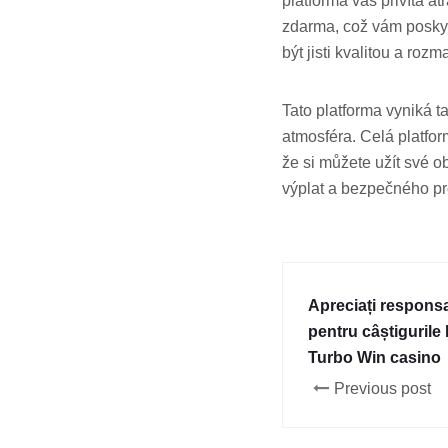
platforma vás přivítá a
zdarma, což vám poskytn
být jisti kvalitou a rozm
Tato platforma vyniká t
atmosféra. Celá platfor
že si můžete užít své o
výplat a bezpečného pr
Apreciați responsab
pentru câștigurile 
Turbo Win casino
Previous post