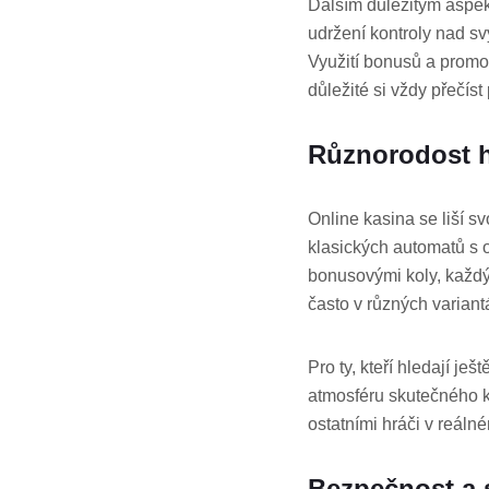
Dalším důležitým aspek
udržení kontroly nad sv
Využití bonusů a promoa
důležité si vždy přečís
Různorodost h
Online kasina se liší s
klasických automatů s 
bonusovými koly, každý s
často v různých variant
Pro ty, kteří hledají ješ
atmosféru skutečného k
ostatními hráči v reálné
Bezpečnost a s