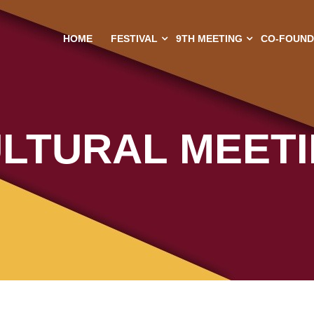
HOME
FESTIVAL
9TH MEETING
CO-FOUND
LTURAL MEET