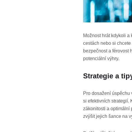
Možnost hrát kdykoli a k
cestách nebo si chcete 
bezpečnost a férovost h
potenciální výhry.
Strategie a ti
Pro dosažení úspěchu v 
si efektivních strategi
zákonitosti a optimální 
zvýšit jejich šance na v