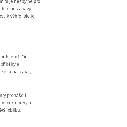
mitů je nezbytné pro
u formou zábavy.
ti k výhře, ale je
preferencí. Od
 příběhy a
oker a baccarat,
 hry přenášejí
ními krupiéry a
tší oblibu.