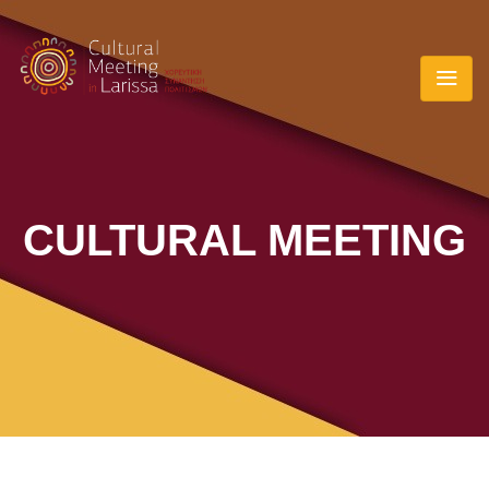
CULTURAL MEETING