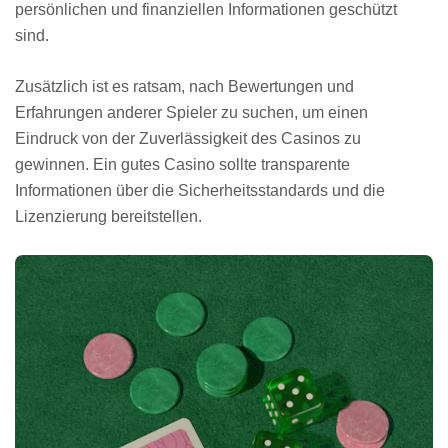
persönlichen und finanziellen Informationen geschützt
sind.
Zusätzlich ist es ratsam, nach Bewertungen und
Erfahrungen anderer Spieler zu suchen, um einen
Eindruck von der Zuverlässigkeit des Casinos zu
gewinnen. Ein gutes Casino sollte transparente
Informationen über die Sicherheitsstandards und die
Lizenzierung bereitstellen.