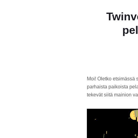
Twinv
pel
Moi! Oletko etsimässä 
parhaista paikoista pel
tekevät siitä mainion va