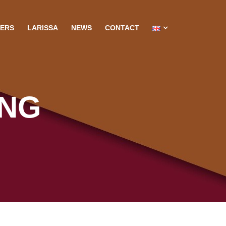
ERS
LARISSA
NEWS
CONTACT
ING