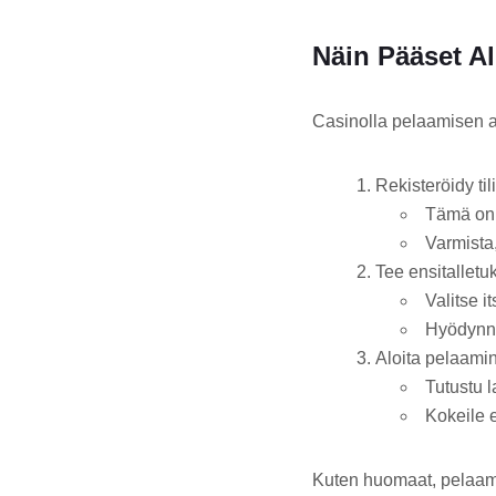
Näin Pääset A
Casinolla pelaamisen al
Rekisteröidy til
Tämä on n
Varmista,
Tee ensitalletu
Valitse i
Hyödynnä 
Aloita pelaami
Tutustu l
Kokeile e
Kuten huomaat, pelaamine