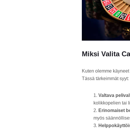
Miksi Valita C
Kuten olemme käyneet lä
Tässä tärkeimmät syyt:
Valtava peliva
kolikkopelien tai 
Erinomaiset b
myös säännöllises
Helppokäyttöis