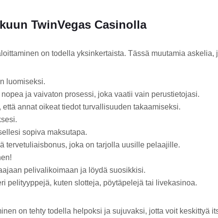
lkuun TwinVegas Casinolla
oittaminen on todella yksinkertaista. Tässä muutamia askelia, j
in luomiseksi.
opea ja vaivaton prosessi, joka vaatii vain perustietojasi.
 että annat oikeat tiedot turvallisuuden takaamiseksi.
ksesi.
tsellesi sopiva maksutapa.
tervetuliaisbonus, joka on tarjolla uusille pelaajille.
nen!
aajaan pelivalikoimaan ja löydä suosikkisi.
ri pelityyppejä, kuten slotteja, pöytäpelejä tai livekasinoa.
n on tehty todella helpoksi ja sujuvaksi, jotta voit keskittyä it