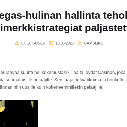
egas-hulinan hallinta teho
imerkkistrategiat paljastet
CHECK-USER
13/05/2026
GAMBLING
seuraavaa suurta pelikokemustasi? Täältä löydät Casinon, joka 
ata suomalaisille pelaajille. Sen laaja pelivalikoima ja houkutte
linnan niin uusille kuin kokeneemmillekin pelaajille.