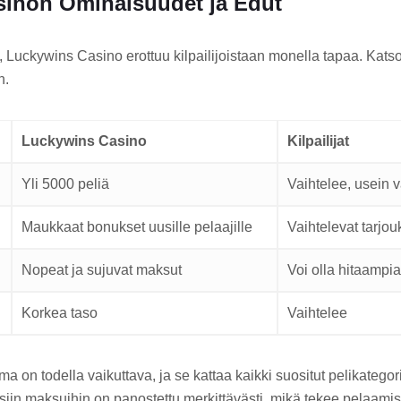
inon Ominaisuudet ja Edut
Luckywins Casino erottuu kilpailijoistaan monella tapaa. Kats
n.
Luckywins Casino
Kilpailijat
Yli 5000 peliä
Vaihtelee, usein
Maukkaat bonukset uusille pelaajille
Vaihtelevat tarjou
Nopeat ja sujuvat maksut
Voi olla hitaampia
Korkea taso
Vaihtelee
a on todella vaikuttava, ja se kattaa kaikki suositut pelikategori
isiin maksuihin on panostettu merkittävästi, mikä tekee pelaami