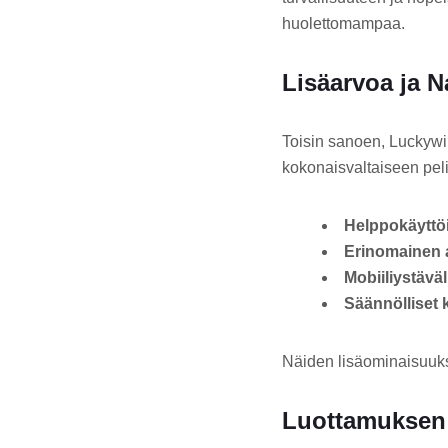
huolettomampaa.
Lisäarvoa ja N
Toisin sanoen, Luckywi
kokonaisvaltaiseen pe
Helppokäyttöi
Erinomainen 
Mobiiliystäväl
Säännölliset 
Näiden lisäominaisuuks
Luottamuksen