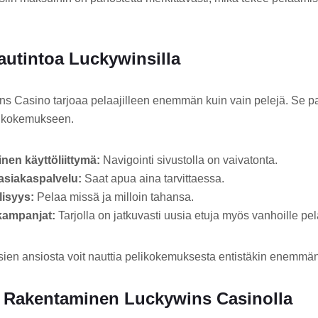
autintoa Luckywinsilla
ns Casino tarjoaa pelaajilleen enemmän kuin vain pelejä. Se 
likokemukseen.
nen käyttöliittymä:
Navigointi sivustolla on vaivatonta.
asiakaspalvelu:
Saat apua aina tarvittaessa.
lisyys:
Pelaa missä ja milloin tahansa.
kampanjat:
Tarjolla on jatkuvasti uusia etuja myös vanhoille pela
ien ansiosta voit nauttia pelikokemuksesta entistäkin enemmän
 Rakentaminen Luckywins Casinolla