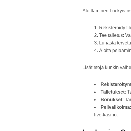
Aloittaminen Luckywins 
Rekisteröidy til
Tee talletus: V
Lunasta tervetu
Aloita pelaamine
Lisätietoja kunkin vaih
Rekisteröitym
Talletukset:
Ta
Bonukset:
Tar
Pelivalikoima
live-kasino.