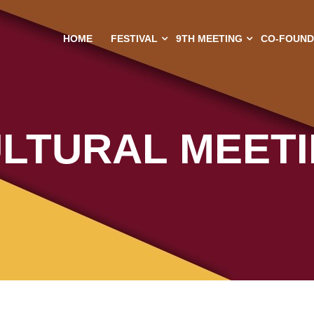
HOME
FESTIVAL
9TH MEETING
CO-FOUND
LTURAL MEET