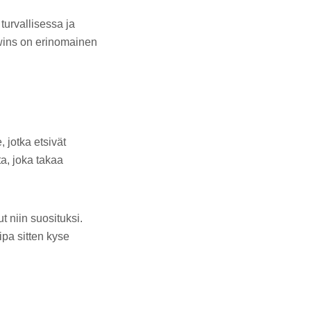
turvallisessa ja
wins on erinomainen
 jotka etsivät
a, joka takaa
t niin suosituksi.
ipa sitten kyse