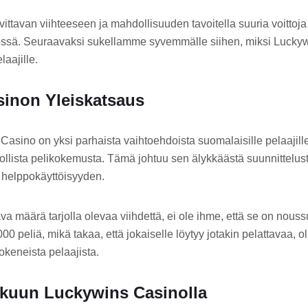
vittavan viihteeseen ja mahdollisuuden tavoitella suuria voittoja 
össä. Seuraavaksi sukellamme syvemmälle siihen, miksi Lucky
laajille.
inon Yleiskatsaus
asino on yksi parhaista vaihtoehdoista suomalaisille pelaajille,
ollista pelikokemusta. Tämä johtuu sen älykkäästä suunnittelust
n helppokäyttöisyyden.
va määrä tarjolla olevaa viihdettä, ei ole ihme, että se on noussu
00 peliä, mikä takaa, että jokaiselle löytyy jotakin pelattavaa, ol
kokeneista pelaajista.
lkuun Luckywins Casinolla