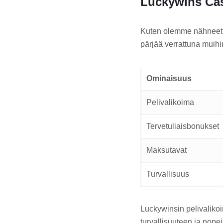
Luckywins Cas
Kuten olemme nähneet, 
pärjää verrattuna muihi
Ominaisuus
Pelivalikoima
Tervetuliaisbonukset
Maksutavat
Turvallisuus
Luckywinsin pelivalikoim
turvallisuuteen ja nope