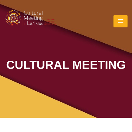
CULTURAL MEETING