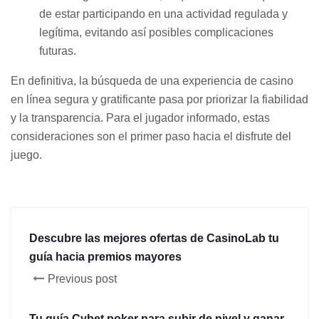
de estar participando en una actividad regulada y
legítima, evitando así posibles complicaciones
futuras.
En definitiva, la búsqueda de una experiencia de casino
en línea segura y gratificante pasa por priorizar la fiabilidad
y la transparencia. Para el jugador informado, estas
consideraciones son el primer paso hacia el disfrute del
juego.
Descubre las mejores ofertas de CasinoLab tu
guía hacia premios mayores
Previous post
Tu guía Cybet poker para subir de nivel y ganar