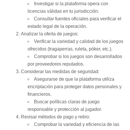
Investigar si la plataforma opera con
licencias válidas en tu jurisdicción.
Consultar fuentes oficiales para verificar el
estado legal de la operación.
Analizar la oferta de juegos:
Verificar la variedad y calidad de los juegos
ofrecidos (tragaperras, ruleta, póker, etc.).
Comprobar si los juegos son desarrollados
por proveedores reputados.
Considerar las medidas de seguridad:
Asegurarse de que la plataforma utiliza
encriptación para proteger datos personales y
financieros.
Buscar políticas claras de juego
responsable y protección al jugador.
Revisar métodos de pago y retiro:
Comprobar la variedad y eficiencia de las