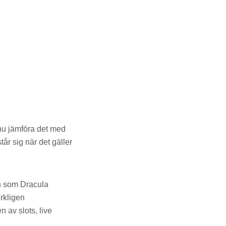
 nu jämföra det med
tår sig när det gäller
n som Dracula
erkligen
n av slots, live