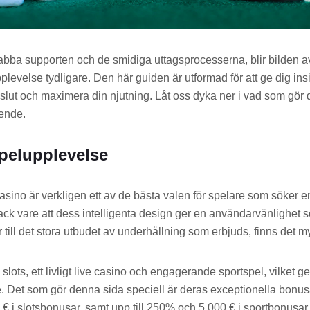
nabba supporten och de smidiga uttagsprocesserna, blir bilden a
pplevelse tydligare. Den här guiden är utformad för att ge dig ins
eslut och maximera din njutning. Låt oss dyka ner i vad som gör
ående.
pelupplevelse
Casino är verkligen ett av de bästa valen för spelare som söker 
ack vare att dess intelligenta design ger en användarvänlighet
till det stora utbudet av underhållning som erbjuds, finns det my
 slots, ett livligt live casino och engagerande sportspel, vilket g
lare. Det som gör denna sida speciell är deras exceptionella bonu
 € i slotsbonusar, samt upp till 250% och 5 000 € i sportbonusa