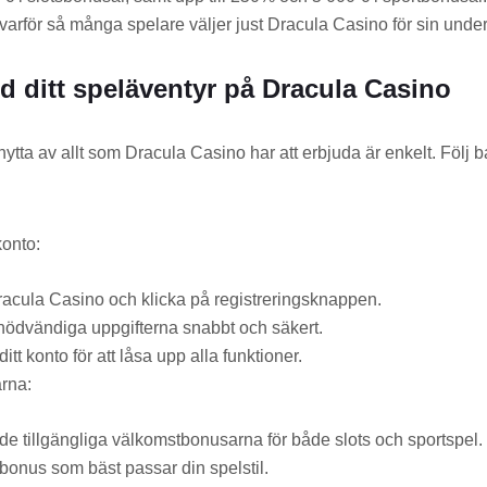
 varför så många spelare väljer just Dracula Casino för sin under
 ditt speläventyr på Dracula Casino
nytta av allt som Dracula Casino har att erbjuda är enkelt. Följ b
konto:
acula Casino och klicka på registreringsknappen.
 nödvändiga uppgifterna snabbt och säkert.
ditt konto för att låsa upp alla funktioner.
rna:
de tillgängliga välkomstbonusarna för både slots och sportspel.
bonus som bäst passar din spelstil.