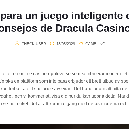
 para un juego inteligente 
onsejos de Dracula Casin
CHECK-USER
13/05/2026
GAMBLING
tar efter en online casino-upplevelse som kombinerar modernitet
tforska en plattform som inte bara erbjuder ett brett utbud av spe
n förbättra ditt spelande avsevärt. Det handlar om att hitta de
gghet, och vi kommer att visa dig hur du kan uppnå detta. När d
du se hur enkelt det är att komma igång med deras moderna och 