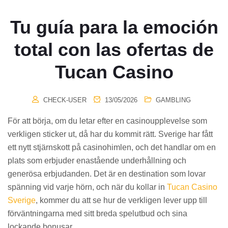
Tu guía para la emoción
total con las ofertas de
Tucan Casino
CHECK-USER
13/05/2026
GAMBLING
För att börja, om du letar efter en casinoupplevelse som
verkligen sticker ut, då har du kommit rätt. Sverige har fått
ett nytt stjärnskott på casinohimlen, och det handlar om en
plats som erbjuder enastående underhållning och
generösa erbjudanden. Det är en destination som lovar
spänning vid varje hörn, och när du kollar in
Tucan Casino
Sverige
, kommer du att se hur de verkligen lever upp till
förväntningarna med sitt breda spelutbud och sina
lockande bonusar.