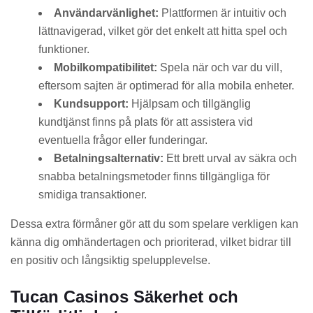
Användarvänlighet:
Plattformen är intuitiv och
lättnavigerad, vilket gör det enkelt att hitta spel och
funktioner.
Mobilkompatibilitet:
Spela när och var du vill,
eftersom sajten är optimerad för alla mobila enheter.
Kundsupport:
Hjälpsam och tillgänglig
kundtjänst finns på plats för att assistera vid
eventuella frågor eller funderingar.
Betalningsalternativ:
Ett brett urval av säkra och
snabba betalningsmetoder finns tillgängliga för
smidiga transaktioner.
Dessa extra förmåner gör att du som spelare verkligen kan
känna dig omhändertagen och prioriterad, vilket bidrar till
en positiv och långsiktig spelupplevelse.
Tucan Casinos Säkerhet och