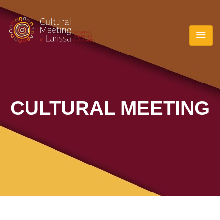
CULTURAL MEETING