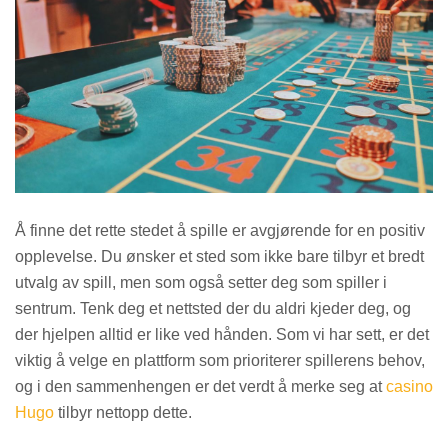
Å finne det rette stedet å spille er avgjørende for en positiv
opplevelse. Du ønsker et sted som ikke bare tilbyr et bredt
utvalg av spill, men som også setter deg som spiller i
sentrum. Tenk deg et nettsted der du aldri kjeder deg, og
der hjelpen alltid er like ved hånden. Som vi har sett, er det
viktig å velge en plattform som prioriterer spillerens behov,
og i den sammenhengen er det verdt å merke seg at
casino
Hugo
tilbyr nettopp dette.