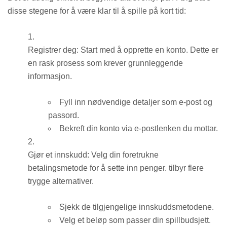
disse stegene for å være klar til å spille på kort tid:
Registrer deg: Start med å opprette en konto. Dette er
en rask prosess som krever grunnleggende
informasjon.
Fyll inn nødvendige detaljer som e-post og
passord.
Bekreft din konto via e-postlenken du mottar.
Gjør et innskudd: Velg din foretrukne
betalingsmetode for å sette inn penger. tilbyr flere
trygge alternativer.
Sjekk de tilgjengelige innskuddsmetodene.
Velg et beløp som passer din spillbudsjett.