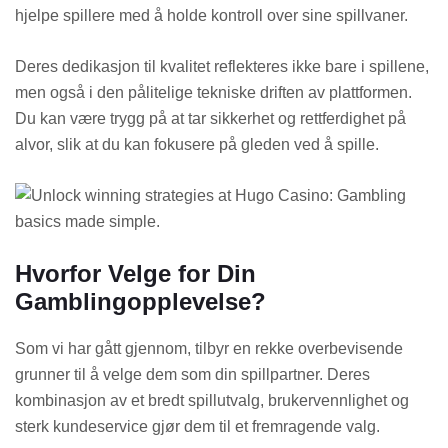
hjelpe spillere med å holde kontroll over sine spillvaner.
Deres dedikasjon til kvalitet reflekteres ikke bare i spillene,
men også i den pålitelige tekniske driften av plattformen.
Du kan være trygg på at tar sikkerhet og rettferdighet på
alvor, slik at du kan fokusere på gleden ved å spille.
Hvorfor Velge for Din
Gamblingopplevelse?
Som vi har gått gjennom, tilbyr en rekke overbevisende
grunner til å velge dem som din spillpartner. Deres
kombinasjon av et bredt spillutvalg, brukervennlighet og
sterk kundeservice gjør dem til et fremragende valg.