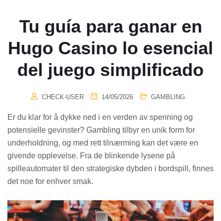
Tu guía para ganar en
Hugo Casino lo esencial
del juego simplificado
CHECK-USER
14/05/2026
GAMBLING
Er du klar for å dykke ned i en verden av spenning og
potensielle gevinster? Gambling tilbyr en unik form for
underholdning, og med rett tilnærming kan det være en
givende opplevelse. Fra de blinkende lysene på
spilleautomater til den strategiske dybden i bordspill, finnes
det noe for enhver smak.