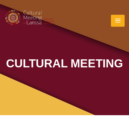
CULTURAL MEETING