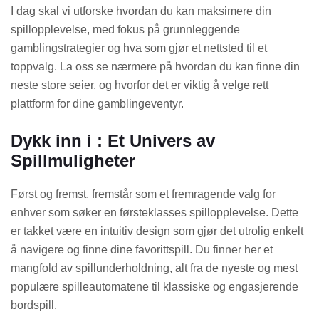
I dag skal vi utforske hvordan du kan maksimere din
spillopplevelse, med fokus på grunnleggende
gamblingstrategier og hva som gjør et nettsted til et
toppvalg. La oss se nærmere på hvordan du kan finne din
neste store seier, og hvorfor det er viktig å velge rett
plattform for dine gamblingeventyr.
Dykk inn i : Et Univers av
Spillmuligheter
Først og fremst, fremstår som et fremragende valg for
enhver som søker en førsteklasses spillopplevelse. Dette
er takket være en intuitiv design som gjør det utrolig enkelt
å navigere og finne dine favorittspill. Du finner her et
mangfold av spillunderholdning, alt fra de nyeste og mest
populære spilleautomatene til klassiske og engasjerende
bordspill.