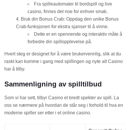
Fra spilleautomater til bordspill og live
casino, finnes det noe for enhver smak.
Bruk din Bonus Crab: Oppdag den unike Bonus
Crab-funksjonen for ekstra sjanser til å vinne.
Dette er en spennende og interaktiv måte å
forbedre din spillopplevelse på.
Hvert steg er designet for å være brukervennlig, slik at du
raskt kan komme i gang med spillingen og nyte alt Casino
har å tilby.
Sammenligning av spilltilbud
Som vi har sett, tilbyr Casino et bredt spekter av spill. La
oss se nærmere på hvordan de står seg i forhold til hva en
moderne spiller ser etter i et online casino.