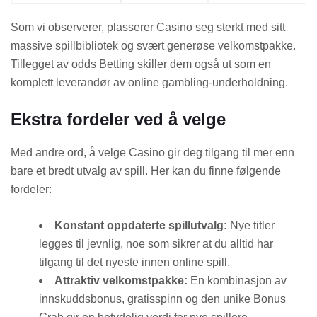
Som vi observerer, plasserer Casino seg sterkt med sitt
massive spillbibliotek og svært generøse velkomstpakke.
Tillegget av odds Betting skiller dem også ut som en
komplett leverandør av online gambling-underholdning.
Ekstra fordeler ved å velge
Med andre ord, å velge Casino gir deg tilgang til mer enn
bare et bredt utvalg av spill. Her kan du finne følgende
fordeler:
Konstant oppdaterte spillutvalg:
Nye titler
legges til jevnlig, noe som sikrer at du alltid har
tilgang til det nyeste innen online spill.
Attraktiv velkomstpakke:
En kombinasjon av
innskuddsbonus, gratisspinn og den unike Bonus