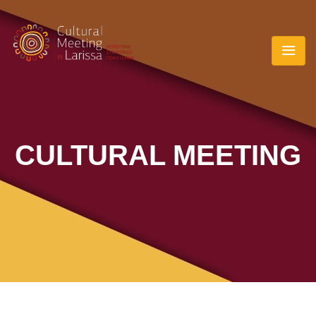
CULTURAL MEETING