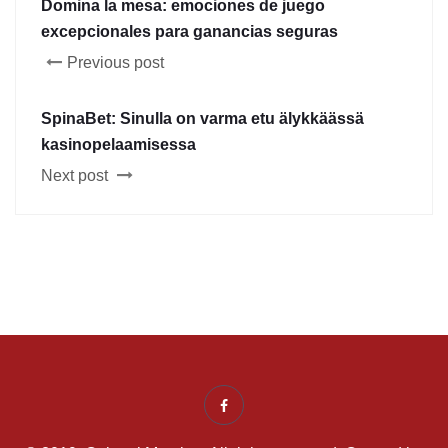
Domina la mesa: emociones de juego
excepcionales para ganancias seguras
Previous post
SpinaBet: Sinulla on varma etu älykkäässä
kasinopelaamisessa
Next post