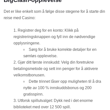
Det er like enkelt som å følge disse stegene for å starte din
reise med Casino:
Registrer deg for en konto: Klikk på
registreringsknappen og fyll inn de nødvendige
opplysningene.
Sørg for å bruke korrekte detaljer for en
sømløs opplevelse.
Gjør ditt første innskudd: Velg din foretrukne
betalingsmetode og sett inn penger for å aktivere
velkomstbonusen.
Dette trinnet låser opp muligheten til å dra
nytte av 100 % innskuddsbonus og 200
gratisspinn.
Utforsk spillutvalget: Dykk ned i det enorme
biblioteket med over 12 500 spill.