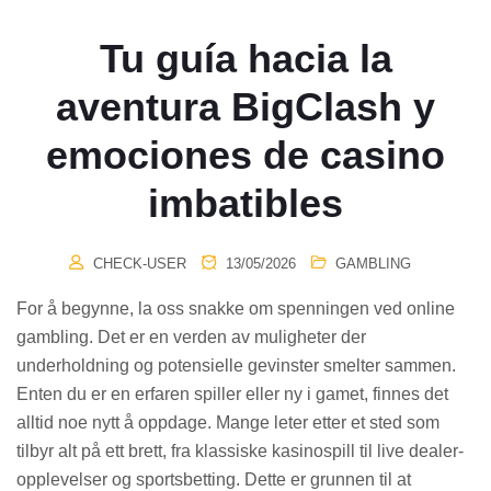
Tu guía hacia la
aventura BigClash y
emociones de casino
imbatibles
CHECK-USER
13/05/2026
GAMBLING
For å begynne, la oss snakke om spenningen ved online
gambling. Det er en verden av muligheter der
underholdning og potensielle gevinster smelter sammen.
Enten du er en erfaren spiller eller ny i gamet, finnes det
alltid noe nytt å oppdage. Mange leter etter et sted som
tilbyr alt på ett brett, fra klassiske kasinospill til live dealer-
opplevelser og sportsbetting. Dette er grunnen til at