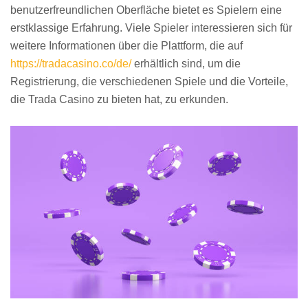
benutzerfreundlichen Oberfläche bietet es Spielern eine
erstklassige Erfahrung. Viele Spieler interessieren sich für
weitere Informationen über die Plattform, die auf
https://tradacasino.co/de/
erhältlich sind, um die
Registrierung, die verschiedenen Spiele und die Vorteile,
die Trada Casino zu bieten hat, zu erkunden.