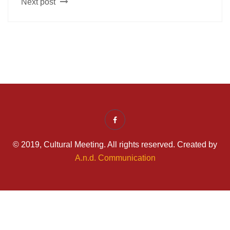
Next post
© 2019, Cultural Meeting. All rights reserved. Created by
A.n.d. Communication