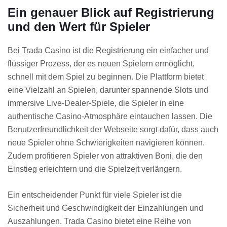
Ein genauer Blick auf Registrierung
und den Wert für Spieler
Bei Trada Casino ist die Registrierung ein einfacher und
flüssiger Prozess, der es neuen Spielern ermöglicht,
schnell mit dem Spiel zu beginnen. Die Plattform bietet
eine Vielzahl an Spielen, darunter spannende Slots und
immersive Live-Dealer-Spiele, die Spieler in eine
authentische Casino-Atmosphäre eintauchen lassen. Die
Benutzerfreundlichkeit der Webseite sorgt dafür, dass auch
neue Spieler ohne Schwierigkeiten navigieren können.
Zudem profitieren Spieler von attraktiven Boni, die den
Einstieg erleichtern und die Spielzeit verlängern.
Ein entscheidender Punkt für viele Spieler ist die
Sicherheit und Geschwindigkeit der Einzahlungen und
Auszahlungen. Trada Casino bietet eine Reihe von