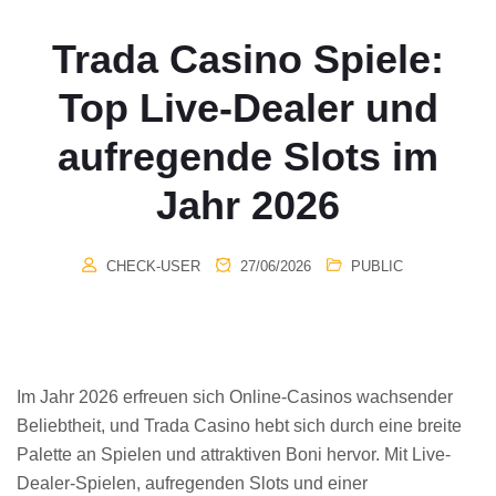
Trada Casino Spiele:
Top Live-Dealer und
aufregende Slots im
Jahr 2026
CHECK-USER
27/06/2026
PUBLIC
Im Jahr 2026 erfreuen sich Online-Casinos wachsender
Beliebtheit, und Trada Casino hebt sich durch eine breite
Palette an Spielen und attraktiven Boni hervor. Mit Live-
Dealer-Spielen, aufregenden Slots und einer