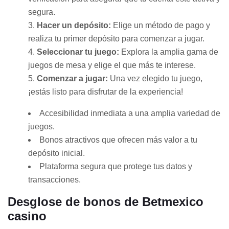
segura.
Hacer un depósito:
Elige un método de pago y
realiza tu primer depósito para comenzar a jugar.
Seleccionar tu juego:
Explora la amplia gama de
juegos de mesa y elige el que más te interese.
Comenzar a jugar:
Una vez elegido tu juego,
¡estás listo para disfrutar de la experiencia!
Accesibilidad inmediata a una amplia variedad de
juegos.
Bonos atractivos que ofrecen más valor a tu
depósito inicial.
Plataforma segura que protege tus datos y
transacciones.
Desglose de bonos de Betmexico
casino