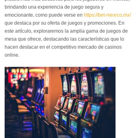
brindando una experiencia de juego segura y
emocionante, como puede verse en
https://bet-mexico.mx/
que destaca por su oferta de juegos y promociones. En
este artículo, exploraremos la amplia gama de juegos de
mesa que ofrece, destacando las características que lo
hacen destacar en el competitivo mercado de casinos
online.