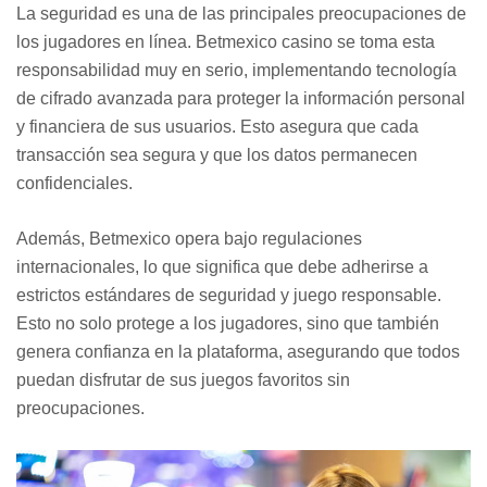
La seguridad es una de las principales preocupaciones de
los jugadores en línea. Betmexico casino se toma esta
responsabilidad muy en serio, implementando tecnología
de cifrado avanzada para proteger la información personal
y financiera de sus usuarios. Esto asegura que cada
transacción sea segura y que los datos permanecen
confidenciales.
Además, Betmexico opera bajo regulaciones
internacionales, lo que significa que debe adherirse a
estrictos estándares de seguridad y juego responsable.
Esto no solo protege a los jugadores, sino que también
genera confianza en la plataforma, asegurando que todos
puedan disfrutar de sus juegos favoritos sin
preocupaciones.