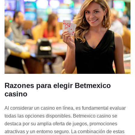
Razones para elegir Betmexico
casino
Al considerar un casino en línea, es fundamental evaluar
todas las opciones disponibles. Betmexico casino se
destaca por su amplia oferta de juegos, promociones
atractivas y un entorno seguro. La combinación de estas