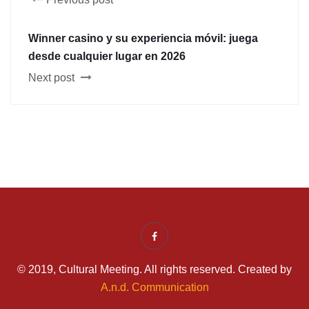
Winner casino y su experiencia móvil: juega
desde cualquier lugar en 2026
Next post
© 2019, Cultural Meeting. All rights reserved. Created by
A.n.d. Communication