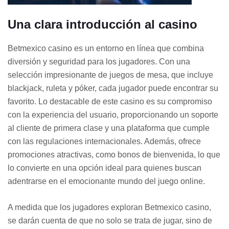
Una clara introducción al casino
Betmexico casino es un entorno en línea que combina
diversión y seguridad para los jugadores. Con una
selección impresionante de juegos de mesa, que incluye
blackjack, ruleta y póker, cada jugador puede encontrar su
favorito. Lo destacable de este casino es su compromiso
con la experiencia del usuario, proporcionando un soporte
al cliente de primera clase y una plataforma que cumple
con las regulaciones internacionales. Además, ofrece
promociones atractivas, como bonos de bienvenida, lo que
lo convierte en una opción ideal para quienes buscan
adentrarse en el emocionante mundo del juego online.
A medida que los jugadores exploran Betmexico casino,
se darán cuenta de que no solo se trata de jugar, sino de