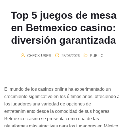
Top 5 juegos de mesa
en Betmexico casino:
diversión garantizada
CHECK-USER
25/06/2026
PUBLIC
El mundo de los casinos online ha experimentado un
crecimiento significativo en los últimos años, ofreciendo a
los jugadores una variedad de opciones de
entretenimiento desde la comodidad de sus hogares.
Betmexico casino se presenta como una de las
plataformas más atractivas para los jugadores en México,