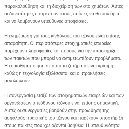
παρακολούθηση και τη διαχείριση των στοιχημάτων. Αυτές
οι δυνατότητες επιτρέπουν στους παίκτες να θέτουν όρια
και να λαμβάνουν υπεύθυνες αποφάσεις.
Η ενημέρωση για τους κινδύνους του τζόγου είναι επίσης
απαραίτητη. Οι περισσότερες στοιχηματικές εταιρείες
παρέχουν πληροφορίες και πόρους για την υποστήριξη
των παικτών που μπορεί να αντιμετωπίζουν προβλήματα.
Η ευαισθητοποίηση σε αυτά τα ζητήματα είναι κρίσιμη,
καθώς η τεχνολογία εξελίσσεται και οι προκλήσεις
μεγαλώνουν.
Η συνεργασία μεταξύ των στοιχηματικών εταιρειών και των
οργανώσεων υπεύθυνου τζόγου είναι επίσης σημαντική.
Αυτές οι συνεργασίες βοηθούν στην προώθηση της
ασφαλούς πρακτικής του τζόγου και παρέχουν υποστήριξη
στους παίκτες που χρειάζονται βοήθεια. Η υπευθυνότητα