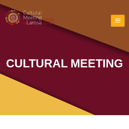
CULTURAL MEETING