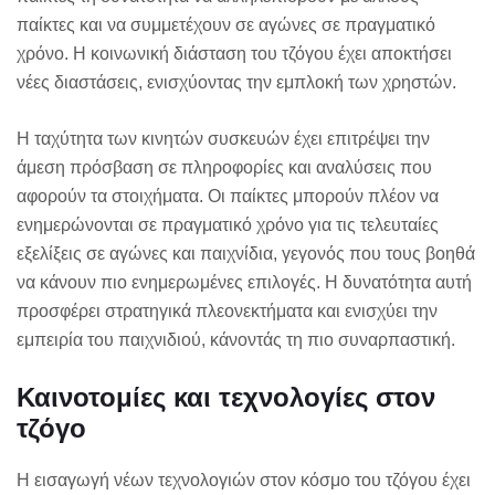
παίκτες και να συμμετέχουν σε αγώνες σε πραγματικό
χρόνο. Η κοινωνική διάσταση του τζόγου έχει αποκτήσει
νέες διαστάσεις, ενισχύοντας την εμπλοκή των χρηστών.
Η ταχύτητα των κινητών συσκευών έχει επιτρέψει την
άμεση πρόσβαση σε πληροφορίες και αναλύσεις που
αφορούν τα στοιχήματα. Οι παίκτες μπορούν πλέον να
ενημερώνονται σε πραγματικό χρόνο για τις τελευταίες
εξελίξεις σε αγώνες και παιχνίδια, γεγονός που τους βοηθά
να κάνουν πιο ενημερωμένες επιλογές. Η δυνατότητα αυτή
προσφέρει στρατηγικά πλεονεκτήματα και ενισχύει την
εμπειρία του παιχνιδιού, κάνοντάς τη πιο συναρπαστική.
Καινοτομίες και τεχνολογίες στον
τζόγο
Η εισαγωγή νέων τεχνολογιών στον κόσμο του τζόγου έχει