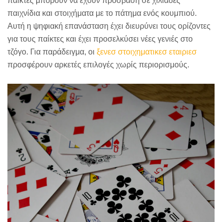
παίκτες μπορούν να έχουν πρόσβαση σε χιλιάδες
παιχνίδια και στοιχήματα με το πάτημα ενός κουμπιού.
Αυτή η ψηφιακή επανάσταση έχει διευρύνει τους ορίζοντες
για τους παίκτες και έχει προσελκύσει νέες γενιές στο
τζόγο. Για παράδειγμα, οι
ξενεσ στοιχηματικεσ εταιριεσ
προσφέρουν αρκετές επιλογές χωρίς περιορισμούς.