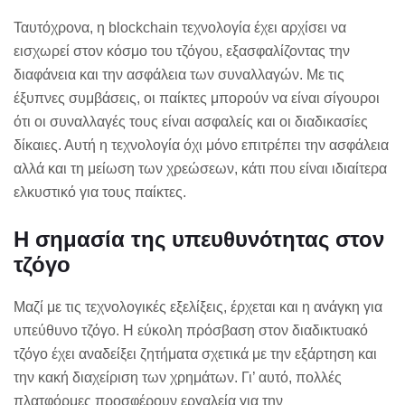
Ταυτόχρονα, η blockchain τεχνολογία έχει αρχίσει να
εισχωρεί στον κόσμο του τζόγου, εξασφαλίζοντας την
διαφάνεια και την ασφάλεια των συναλλαγών. Με τις
έξυπνες συμβάσεις, οι παίκτες μπορούν να είναι σίγουροι
ότι οι συναλλαγές τους είναι ασφαλείς και οι διαδικασίες
δίκαιες. Αυτή η τεχνολογία όχι μόνο επιτρέπει την ασφάλεια
αλλά και τη μείωση των χρεώσεων, κάτι που είναι ιδιαίτερα
ελκυστικό για τους παίκτες.
Η σημασία της υπευθυνότητας στον
τζόγο
Μαζί με τις τεχνολογικές εξελίξεις, έρχεται και η ανάγκη για
υπεύθυνο τζόγο. Η εύκολη πρόσβαση στον διαδικτυακό
τζόγο έχει αναδείξει ζητήματα σχετικά με την εξάρτηση και
την κακή διαχείριση των χρημάτων. Γι’ αυτό, πολλές
πλατφόρμες προσφέρουν εργαλεία για την