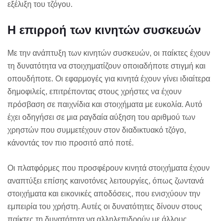
εξέλιξη του τζόγου.
Η επιρροή των κινητών συσκευών
Με την ανάπτυξη των κινητών συσκευών, οι παίκτες έχουν
τη δυνατότητα να στοιχηματίζουν οποιαδήποτε στιγμή και
οπουδήποτε. Οι εφαρμογές για κινητά έχουν γίνει ιδιαίτερα
δημοφιλείς, επιτρέποντας στους χρήστες να έχουν
πρόσβαση σε παιχνίδια και στοιχήματα με ευκολία. Αυτό
έχει οδηγήσει σε μια ραγδαία αύξηση του αριθμού των
χρηστών που συμμετέχουν στον διαδικτυακό τζόγο,
κάνοντάς τον πιο προσιτό από ποτέ.
Οι πλατφόρμες που προσφέρουν κινητά στοιχήματα έχουν
αναπτύξει επίσης καινοτόνες λειτουργίες, όπως ζωντανά
στοιχήματα και εικονικές αποδόσεις, που ενισχύουν την
εμπειρία του χρήστη. Αυτές οι δυνατότητες δίνουν στους
παίκτες τη δυνατότητα να αλληλεπιδρούν με άλλους