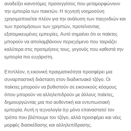
αναδείξει καινοτόμες προσεγγίσεις που μεταμορφώνουν
την εμπειρία των παικτών. Η τεχνητή νοημοσύνη
χρησιμοποιείται πλέον για την ανάλυση των παιχνιδιών και
των προτιμήσεων των χρηστών, προτείνοντας
εξατομικευμένες εμπειρίες. Αυτό σημαίνει ότι οι παίκτες
μπορούν να απολαμβάνουν περιεχόμενο που ταιριάζει
καλύτερα στις προτιμήσεις τους, γεγονός που καθιστά την
εμπειρία πιο ευχάριστη.
Επιπλέον, η εικονική πραγματικότητα προσφέρει μια
συναρπαστική διάσταση στον διαδικτυακό τζόγο. Οι
παίκτες μπορούν να βυθιστούν σε εικονικούς κόσμους
όπου μπορούν να αλληλεπιδρούν με άλλους παίκτες,
δημιουργώντας μια πιο αυθεντική και εντυπωσιακή
εμπειρία. Αυτή η τεχνολογία όχι μόνο επαναστατεί τον
τρόπο που βλέπουμε τον τζόγο, αλλά προσφέρει και νέες
μορφές διασκέδασης και αλληλεπίδρασης.