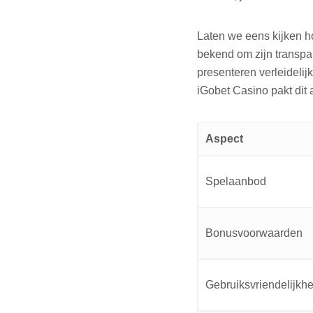
Laten we eens kijken ho
bekend om zijn transpa
presenteren verleideli
iGobet Casino pakt dit 
Aspect
Spelaanbod
Bonusvoorwaarden
Gebruiksvriendelijkhe