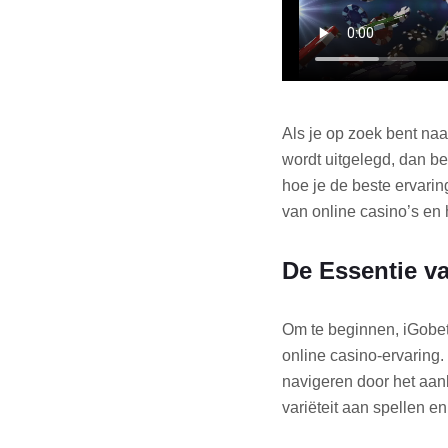
Als je op zoek bent naa
wordt uitgelegd, dan be
hoe je de beste ervari
van online casino’s en 
De Essentie v
Om te beginnen, iGobet
online casino-ervaring. 
navigeren door het aan
variëteit aan spellen e