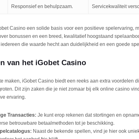
Responsief en behulpzaam.
Servicekwaliteit versc
obet Casino een solide basis voor een positieve spelervaring, 
ver bonussen en een breed, kwalitatief hoogstaand spelaanbod
 iedereen die waarde hecht aan duidelijkheid en een goede spe
en van het iGobet Casino
te maken, iGobet Casino biedt een reeks aan extra voordelen di
oten. Dit zijn zaken die je niet zomaar bij elk online casino vin
ve ervaring.
ige Transacties:
Je kunt erop rekenen dat stortingen en opnames
erse betrouwbare betaalmethoden tot je beschikking.
pelcatalogus:
Naast de bekende spellen, vind je hier ook uniek