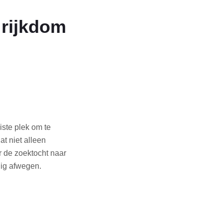
 rijkdom
iste plek om te
at niet alleen
r de zoektocht naar
dig afwegen.