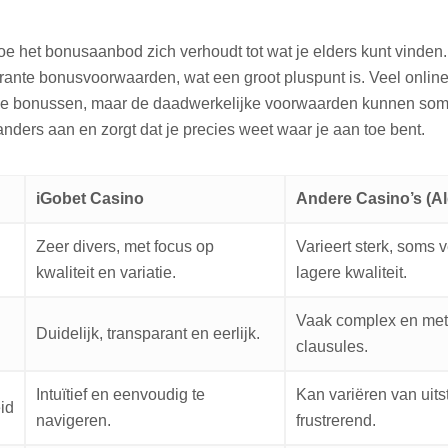
e het bonusaanbod zich verhoudt tot wat je elders kunt vinden.
rante bonusvoorwaarden, wat een groot pluspunt is. Veel online
jke bonussen, maar de daadwerkelijke voorwaarden kunnen soms 
anders aan en zorgt dat je precies weet waar je aan toe bent.
iGobet Casino
Andere Casino’s (A
Zeer divers, met focus op
Varieert sterk, soms
kwaliteit en variatie.
lagere kwaliteit.
Vaak complex en met
Duidelijk, transparant en eerlijk.
clausules.
Intuïtief en eenvoudig te
Kan variëren van uits
id
navigeren.
frustrerend.