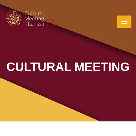
CULTURAL MEETING