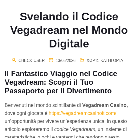
Svelando il Codice
Vegadream nel Mondo
Digitale
CHECK-USER
13/05/2026
ΧΩΡΊΣ ΚΑΤΗΓΟΡΊΑ
Il Fantastico Viaggio nel Codice
Vegadream: Scopri il Tuo
Passaporto per il Divertimento
Benvenuti nel mondo scintillante di
Vegadream Casino
,
dove ogni giocata è
https://vegadreamcasinoit.com/
un’opportunità per vivere un’esperienza unica. In questo
articolo esploreremo il
codice Vegadream
, un insieme di
caratteristiche, giochi e vantaggi che rendono questo