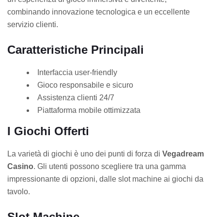
combinando innovazione tecnologica e un eccellente
servizio clienti.
Caratteristiche Principali
Interfaccia user-friendly
Gioco responsabile e sicuro
Assistenza clienti 24/7
Piattaforma mobile ottimizzata
I Giochi Offerti
La varietà di giochi è uno dei punti di forza di
Vegadream
Casino
. Gli utenti possono scegliere tra una gamma
impressionante di opzioni, dalle slot machine ai giochi da
tavolo.
Slot Machine