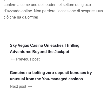
conferma come uno dei leader nel settore del gioco
d’azzardo online. Non perdere l’occasione di scoprire tutto
ciò che ha da offrire!
Sky Vegas Casino Unleashes Thrilling
Adventures Beyond the Jackpot
Previous post
Genuine no-betting zero-deposit bonuses try
unusual from the You-managed casinos
Next post