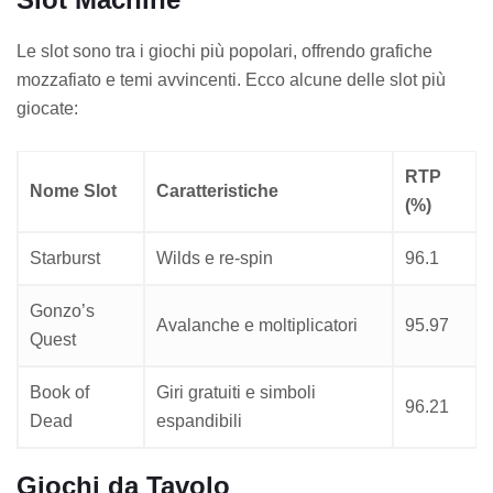
Le slot sono tra i giochi più popolari, offrendo grafiche
mozzafiato e temi avvincenti. Ecco alcune delle slot più
giocate:
RTP
Nome Slot
Caratteristiche
(%)
Starburst
Wilds e re-spin
96.1
Gonzo’s
Avalanche e moltiplicatori
95.97
Quest
Book of
Giri gratuiti e simboli
96.21
Dead
espandibili
Giochi da Tavolo