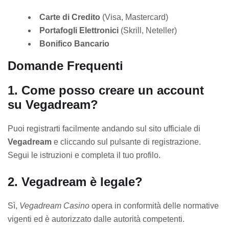
Carte di Credito
(Visa, Mastercard)
Portafogli Elettronici
(Skrill, Neteller)
Bonifico Bancario
Domande Frequenti
1. Come posso creare un account
su Vegadream?
Puoi registrarti facilmente andando sul sito ufficiale di
Vegadream
e cliccando sul pulsante di registrazione.
Segui le istruzioni e completa il tuo profilo.
2. Vegadream è legale?
Sì,
Vegadream Casino
opera in conformità delle normative
vigenti ed è autorizzato dalle autorità competenti.