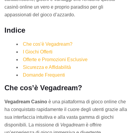
casinò online un vero e proprio paradiso per gli
appassionati del gioco d’azzardo.
Indice
Che cos’è Vegadream?
I Giochi Offerti
Offerte e Promozioni Esclusive
Sicurezza e Affidabilità
Domande Frequenti
Che cos’è Vegadream?
Vegadream Casino
è una piattaforma di gioco online che
ha conquistato rapidamente il cuore degli utenti grazie alla
sua interfaccia intuitiva e alla vasta gamma di giochi
disponibili. La missione di
Vegadream
è offrire
un’esperienza di gioco immersiva e divertente,