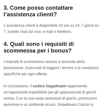
3. Come posso contattare
l’assistenza clienti?
L’assistenza clienti è disponibile 24 ore su 24, 7 giorni su
7, tramite chat dal vivo, e-mail e telefono.
4. Quali sono i requisiti di
scommessa per i bonus?
I requisiti di scommessa variano a seconda della
promozione. Assicurati di leggere i termini e le condizioni
specifiche per ogni offerta.
In conclusione, il
codice Vegadream
rappresenta
un’opportunità imperdibile per gli appassionati di giochi
online. Con la sua vasta selezione di giochi, promozioni
generose e un ambiente sicuro,
Vegadream Casino
si