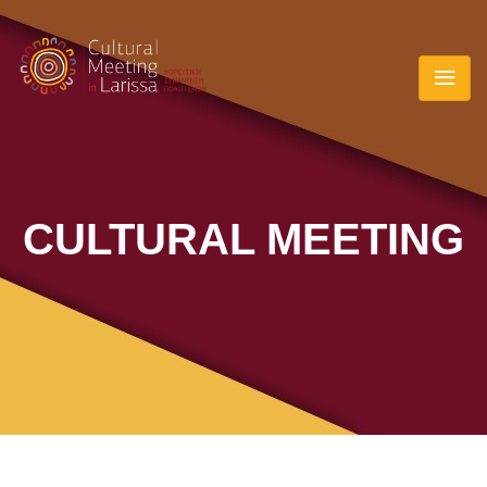
CULTURAL MEETING