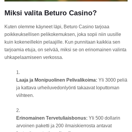
Miksi valita Beturo Casino?
Kuten olemme käyneet läpi, Beturo Casino tarjoaa
poikkeuksellisen pelikokemuksen, joka sopii niin uusille
kuin kokeneillekin pelaajille. Kun punnitaan kaikkia sen
tarjoamia etuja, on selvää, miksi se on erinomainen valinta
uhkapelaamiseen verkossa.
Laaja ja Monipuolinen Pelivalikoima:
Yli 3000 peliä
ja kattava urheiluvedonlyönti takaavat loputtoman
viihteen.
Erinomainen Tervetuliaisbonus:
Yli 500 dollarin
arvoinen paketti ja 200 ilmaiskierrosta antavat