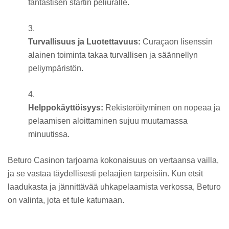
fantastisen startin peliuralle.
Turvallisuus ja Luotettavuus:
Curaçaon lisenssin
alainen toiminta takaa turvallisen ja säännellyn
peliympäristön.
Helppokäyttöisyys:
Rekisteröityminen on nopeaa ja
pelaamisen aloittaminen sujuu muutamassa
minuutissa.
Beturo Casinon tarjoama kokonaisuus on vertaansa vailla,
ja se vastaa täydellisesti pelaajien tarpeisiin. Kun etsit
laadukasta ja jännittävää uhkapelaamista verkossa, Beturo
on valinta, jota et tule katumaan.