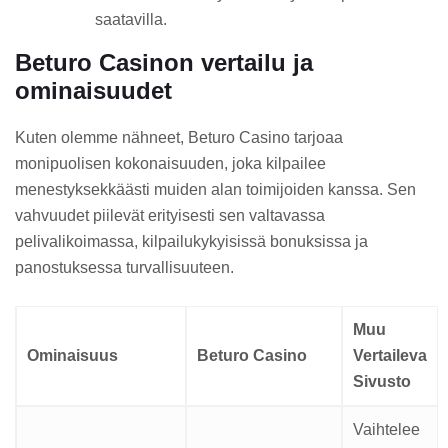
saatavilla.
Beturo Casinon vertailu ja
ominaisuudet
Kuten olemme nähneet, Beturo Casino tarjoaa
monipuolisen kokonaisuuden, joka kilpailee
menestyksekkäästi muiden alan toimijoiden kanssa. Sen
vahvuudet piilevät erityisesti sen valtavassa
pelivalikoimassa, kilpailukykyisissä bonuksissa ja
panostuksessa turvallisuuteen.
Muu
Ominaisuus
Beturo Casino
Vertaileva
Sivusto
Vaihtelee