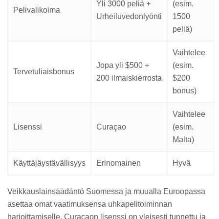
Yli 3000 peliä +
(esim.
Pelivalikoima
Urheiluvedonlyönti
1500
peliä)
Vaihtelee
Jopa yli $500 +
(esim.
Tervetuliaisbonus
200 ilmaiskierrosta
$200
bonus)
Vaihtelee
Lisenssi
Curaçao
(esim.
Malta)
Käyttäjäystävällisyys
Erinomainen
Hyvä
Veikkauslainsäädäntö Suomessa ja muualla Euroopassa
asettaa omat vaatimuksensa uhkapelitoiminnan
harjoittamiselle. Curaçaon lisenssi on yleisesti tunnettu ja