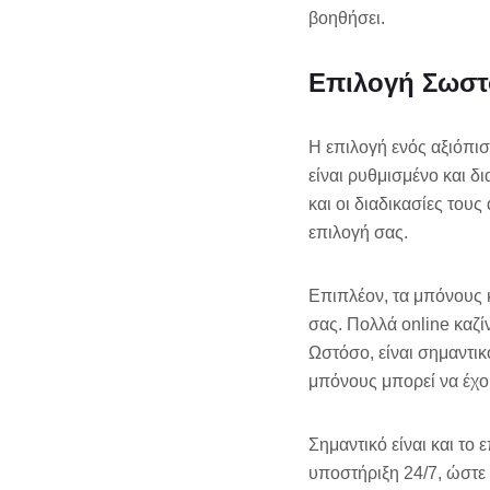
βοηθήσει.
Επιλογή Σωστ
Η επιλογή ενός αξιόπιστ
είναι ρυθμισμένο και δι
και οι διαδικασίες του
επιλογή σας.
Επιπλέον, τα μπόνους 
σας. Πολλά online καζ
Ωστόσο, είναι σημαντικ
μπόνους μπορεί να έχο
Σημαντικό είναι και το
υποστήριξη 24/7, ώστε 