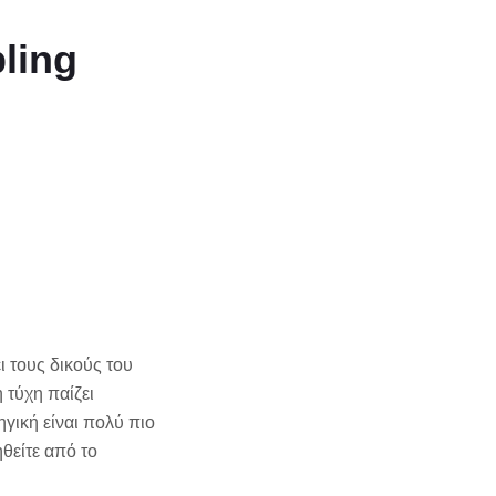
ling
ι τους δικούς του
 τύχη παίζει
γική είναι πολύ πιο
θείτε από το