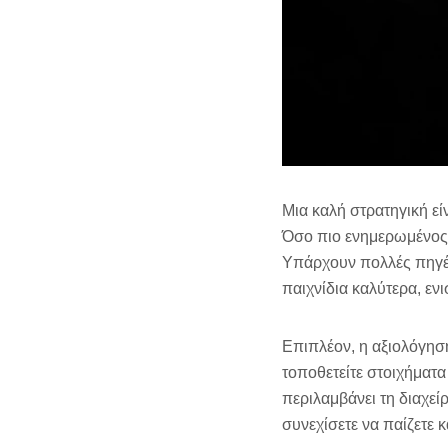
Μια καλή στρατηγική ε
Όσο πιο ενημερωμένος ε
Υπάρχουν πολλές πηγές
παιχνίδια καλύτερα, εν
Επιπλέον, η αξιολόγηση
τοποθετείτε στοιχήματ
περιλαμβάνει τη διαχεί
συνεχίσετε να παίζετε κ