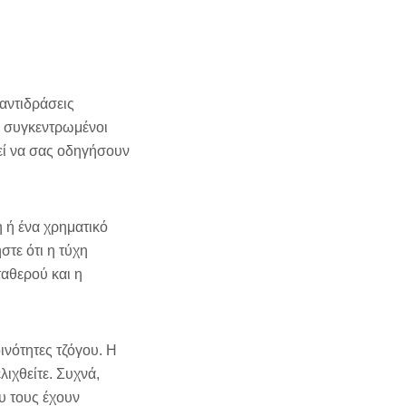
 αντιδράσεις
ι συγκεντρωμένοι
εί να σας οδηγήσουν
η ή ένα χρηματικό
τε ότι η τύχη
ταθερού και η
ινότητες τζόγου. Η
ιχθείτε. Συχνά,
υ τους έχουν