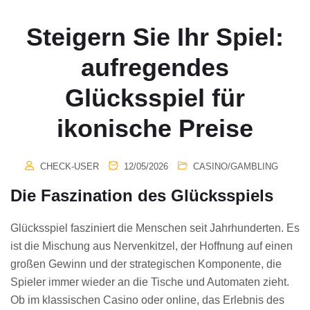
Steigern Sie Ihr Spiel:
aufregendes
Glücksspiel für
ikonische Preise
CHECK-USER
12/05/2026
CASINO/GAMBLING
Die Faszination des Glücksspiels
Glücksspiel fasziniert die Menschen seit Jahrhunderten. Es
ist die Mischung aus Nervenkitzel, der Hoffnung auf einen
großen Gewinn und der strategischen Komponente, die
Spieler immer wieder an die Tische und Automaten zieht.
Ob im klassischen Casino oder online, das Erlebnis des