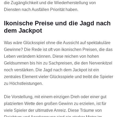
die Zugänglichkeit und die Wiederherstellung von
Diensten nach Ausfällen Priorität haben.
Ikonische Preise und die Jagd nach
dem Jackpot
Was wäre Glücksspiel ohne die Aussicht auf spektakuläre
Gewinne? Die Rede ist oft von ikonischen Preisen, die das
Leben verändern können. Diese reichen von hohen
Geldsummen bis hin zu Sachpreisen, die den Nervenkitzel
noch verstärken. Die Jagd nach dem Jackpot ist ein
zentrales Element vieler Glücksspiele und treibt die Spieler
zu Höchstleistungen.
Die Vorstellung, mit einem einzigen Dreh oder einer gut
platzierten Wette den großen Gewinn zu erzielen, ist für
viele Spieler der ultimative Anreiz. Diese Träume von