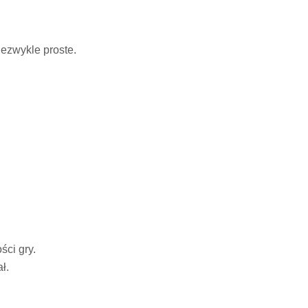
iezwykle proste.
ści gry.
ł.