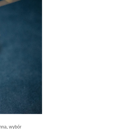
omna, wybór