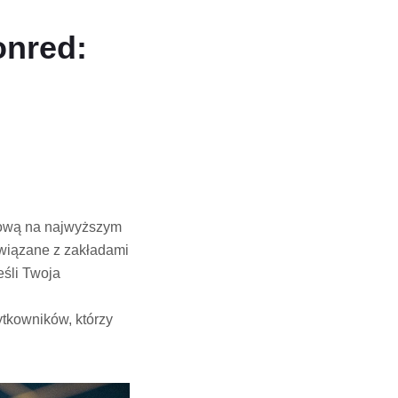
onred:
rdową na najwyższym
związane z zakładami
eśli Twoja
żytkowników, którzy