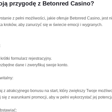
oją przygodę z Betonred Casino?
stanie z pełni możliwości, jakie oferuje Betonred Casino, jest n
a kroków, aby zanurzyć się w świecie emocji i wygranych.
:
krótki formularz rejestracyjny.
ezbędne dane i zweryfikuj swoje konto.
witalny:
aj z atrakcyjnego bonusu na start, który zwiększy Twoje możliwo
 się z warunkami promocji, aby w pełni wykorzystać jej potencja
obstawiać: