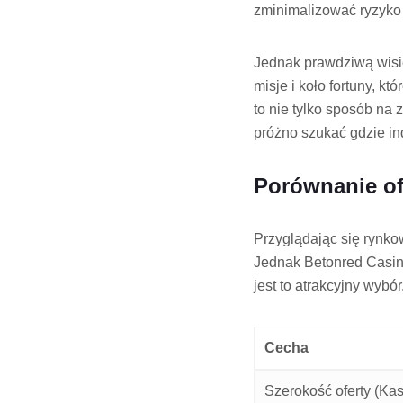
zminimalizować ryzyko i
Jednak prawdziwą wisie
misje i koło fortuny, 
to nie tylko sposób na 
próżno szukać gdzie ind
Porównanie of
Przyglądając się rynko
Jednak Betonred Casin
jest to atrakcyjny wybór
Cecha
Szerokość oferty (Ka