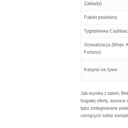
Zakłady)
Pakiet powitalny
Tygodniowy Cashbac
Grywalizacja (Misje, 
Fortuny)
Kasyno na żywo
Jak wynika z tabeli, B
bogatej oferty, wysoce 
typu zintegrowane pode
ceniących sobie kompl