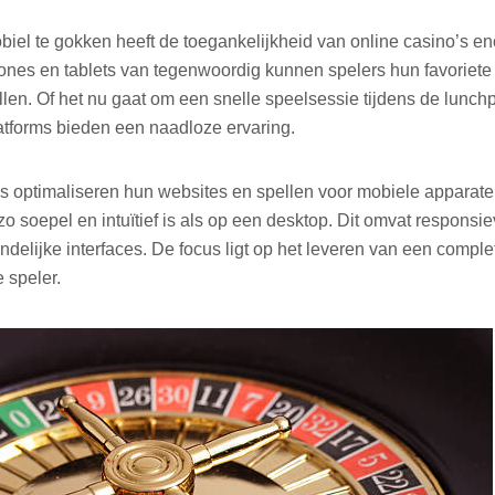
iel te gokken heeft de toegankelijkheid van online casino’s en
es en tablets van tegenwoordig kunnen spelers hun favoriete
len. Of het nu gaat om een snelle speelsessie tijdens de lunc
atforms bieden een naadloze ervaring.
s optimaliseren hun websites en spellen voor mobiele apparate
zo soepel en intuïtief is als op een desktop. Dit omvat responsi
endelijke interfaces. De focus ligt op het leveren van een comple
 speler.