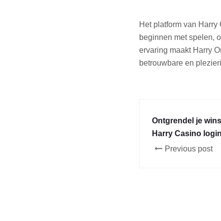
Het platform van Harry 
beginnen met spelen, o
ervaring maakt Harry O
betrouwbare en plezier
Ontgrendel je win
Harry Casino logi
Previous post