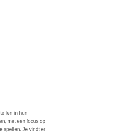
tellen in hun
ten, met een focus op
e spellen. Je vindt er