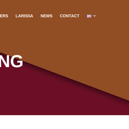
ERS
LARISSA
NEWS
CONTACT
ING