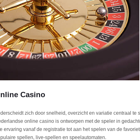
Online Casino
erscheidt zich door snelheid, overzicht en variatie centraal te s
 Nederlandse online casino is ontworpen met de speler in gedach
 ervaring vanaf de registratie tot aan het spelen van de favoriet
pulaire spellen, live-spellen en speelautomaten.