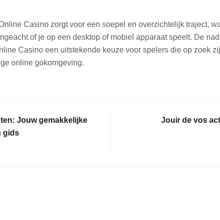
Online Casino zorgt voor een soepel en overzichtelijk traject, wa
ngeacht of je op een desktop of mobiel apparaat speelt. De na
nline Casino een uitstekende keuze voor spelers die op zoek zi
ige online gokomgeving.
sten: Jouw gemakkelijke
Jouir de vos act
n gids