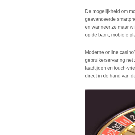
De mogelijkheid om mob
geavanceerde smartphon
en wanneer ze maar wil
op de bank, mobiele pl
Moderne online casino’
gebruikerservaring net 
laadtijden en touch-vri
direct in de hand van de