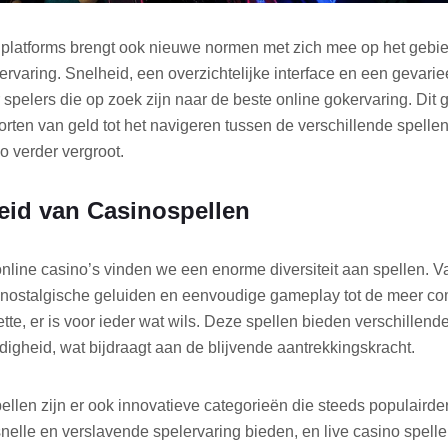
platforms brengt ook nieuwe normen met zich mee op het gebi
rvaring. Snelheid, een overzichtelijke interface en een gevarie
spelers die op zoek zijn naar de beste online gokervaring. Dit g
torten van geld tot het navigeren tussen de verschillende spellen
o verder vergroot.
heid van Casinospellen
nline casino’s vinden we een enorme diversiteit aan spellen. V
nostalgische geluiden en eenvoudige gameplay tot de meer com
ette, er is voor ieder wat wils. Deze spellen bieden verschillen
rdigheid, wat bijdraagt aan de blijvende aantrekkingskracht.
pellen zijn er ook innovatieve categorieën die steeds populairde
nelle en verslavende spelervaring bieden, en live casino spelle