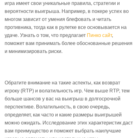
игра имеет свои уникальные правила, стратегии и
вероятности выигрыша. Например, в покере успех во
многом зависит от умения блефовать и читать
противника, тогда как в рулетке все основывается на
удаче. Узнать о том, что предлагает
Пинко сайт
,
поможет вам принимать более обоснованные решения
и минимизировать риски.
Обратите внимание на такие аспекты, как возврат
игроку (RTP) и волатильность игр. Чем выше RTP, тем
больше шансов у вас на выигрыш в долгосрочной
перспективе. Волатильность, в свою очередь,
определяет, как часто и какие размеры выигрышей
можно ожидать. Исследование этих характеристик даст
вам преимущество и поможет выбрать наилучшие