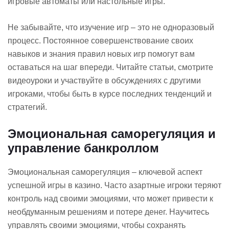
игровые автоматы или настольные игры.
Не забывайте, что изучение игр – это не одноразовый
процесс. Постоянное совершенствование своих
навыков и знания правил новых игр помогут вам
оставаться на шаг впереди. Читайте статьи, смотрите
видеоуроки и участвуйте в обсуждениях с другими
игроками, чтобы быть в курсе последних тенденций и
стратегий.
Эмоциональная саморегуляция и
управление банкроллом
Эмоциональная саморегуляция – ключевой аспект
успешной игры в казино. Часто азартные игроки теряют
контроль над своими эмоциями, что может привести к
необдуманным решениям и потере денег. Научитесь
управлять своими эмоциями, чтобы сохранять