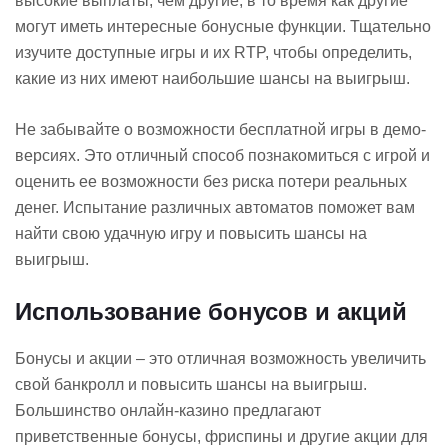
высокие выплаты, чем другие, в то время как другие
могут иметь интересные бонусные функции. Тщательно
изучите доступные игры и их RTP, чтобы определить,
какие из них имеют наибольшие шансы на выигрыш.
Не забывайте о возможности бесплатной игры в демо-
версиях. Это отличный способ познакомиться с игрой и
оценить ее возможности без риска потери реальных
денег. Испытание различных автоматов поможет вам
найти свою удачную игру и повысить шансы на
выигрыш.
Использование бонусов и акций
Бонусы и акции – это отличная возможность увеличить
свой банкролл и повысить шансы на выигрыш.
Большинство онлайн-казино предлагают
приветственные бонусы, фриспины и другие акции для