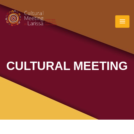
CULTURAL MEETING