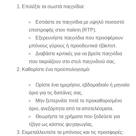
Επιλέξτε τα σωστά παιχνίδια:
Εστιάστε σε παιχνίδια με υψηλό ποσοστό
επιστροφής στον παίκτη (RTP).
Εξερευνήστε παιχνίδια που προσφέρουν
μπόνους γύρους ή προοδευτικά τζάκποτ.
Διαβάστε κριτικές για να βρείτε παιχνίδια
που ταιριάζουν στο στυλ παιχνιδιού σας.
Καθορίστε ένα προϋπολογισμό:
Ορίστε ένα ημερήσιο, εβδομαδιαίο ή μηνιαίο
όριο για τις δαπάνες σας.
Μην ξεπερνάτε ποτέ το προκαθορισμένο
όριο, ανεξάρτητα από τα αποτελέσματα.
Θεωρήστε τα χρήματα που ξοδεύετε για
τζόγο ως κόστος ψυχαγωγίας.
Εκμεταλλευτείτε τα μπόνους και τις προσφορές: