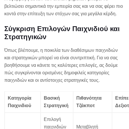
βελτιώσει σημαντικά την εμπειρία σας και να σας φέρει πιο
κοντά στην επίτευξη των στόχων σας για μεγάλα κέρδη.
Σύγκριση Επιλογών Παιχνιδιού και
Στρατηγικών
Όπως βλέπουμε, η ποικιλία των διαθέσιμων παιχνιδιών
και στρατηγικών μπορεί να είναι συντριπτική. Για να σας
βοηθήσουμε να κάνετε τις καλύτερες επιλογές, ας δούμε
πώς συγκρίνονται ορισμένες δημοφιλείς κατηγορίες
παιχνιδιών και οι αντίστοιχες στρατηγικές τους.
Κατηγορία
Βασική
Πιθανότητα
Επίπε
Παιχνιδιού
Στρατηγική
Τζάκποτ
Δεξιο
Επιλογή
παιχνιδιών
Μεταβλητή