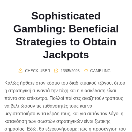
Sophisticated
Gambling: Beneficial
Strategies to Obtain
Jackpots
CHECK-USER
13/05/2026
GAMBLING
Καλώς ήρθατε στον κόσμο του διαδικτυακού τζόγου, όπου
η στρατηγική συναντά την τύχη και η διασκέδαση είναι
πάντα στο επίκεντρο. Πολλοί παίκτες αναζητούν τρόπους
να βελτιώσουν τις πιθανότητές τους και να
μεγιστοποιήσουν τα κέρδη τους, και για αυτόν τον λόγο, η
κατανόηση των σωστών στρατηγικών είναι ζωτικής
σημασίας. Εδώ, θα εξερευνήσουμε πώς η προσέγγιση του