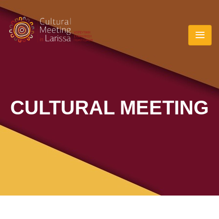
CULTURAL MEETING