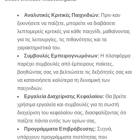
Αναλυτικές Κριτικές Παιχνιδιών:
Πριν καν
ξεκινήσετε να παίζετε, μπορείτε να διαβάσετε
λεπτομερείς κριτικές για κάθε παιχνίδι, μαθαίνοντας
για τις λειτουργίες, τις πιθανότητες και τα
χαρακτηριστικά του.
Συμβουλές Εμπειρογνωμόνων:
Η πλατφόρμα
παρέχει συμβουλές από έμπειρους παίκτες,
βοηθώντας σας να βελτιώσετε τις δεξιότητές σας και
να κατανοήσετε καλύτερα τη δυναμική των
παιχνιδιών.
Εργαλεία Διαχείρισης Κεφαλαίου:
Θα βρείτε
χρήσιμα εργαλεία και συμβουλές για τη σωστή
διαχείριση του κεφαλαίου σας, διασφαλίζοντας ότι
παίζετε πάντα εντός των ορίων σας.
Προγράμματα Επιβράβευσης:
Συχνά,
υπάρχουν προγράμματα πιστότητας που