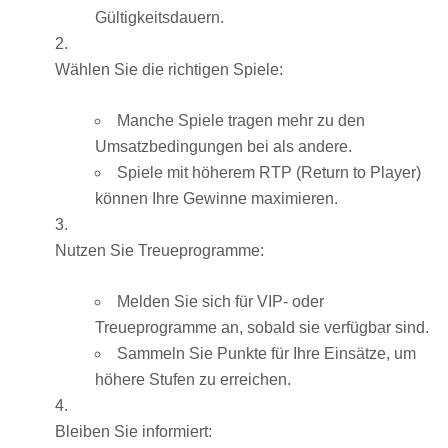
Gültigkeitsdauern.
Wählen Sie die richtigen Spiele:
Manche Spiele tragen mehr zu den
Umsatzbedingungen bei als andere.
Spiele mit höherem RTP (Return to Player)
können Ihre Gewinne maximieren.
Nutzen Sie Treueprogramme:
Melden Sie sich für VIP- oder
Treueprogramme an, sobald sie verfügbar sind.
Sammeln Sie Punkte für Ihre Einsätze, um
höhere Stufen zu erreichen.
Bleiben Sie informiert: