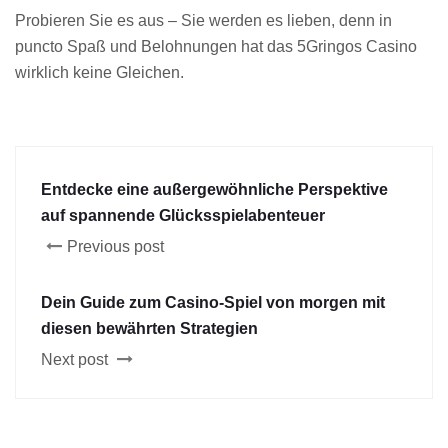
Probieren Sie es aus – Sie werden es lieben, denn in
puncto Spaß und Belohnungen hat das 5Gringos Casino
wirklich keine Gleichen.
Entdecke eine außergewöhnliche Perspektive
auf spannende Glücksspielabenteuer
Previous post
Dein Guide zum Casino-Spiel von morgen mit
diesen bewährten Strategien
Next post