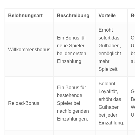
Belohnungsart
Beschreibung
Vorteile
B
Erhöht
Ein Bonus für
sofort das
O
neue Spieler
Guthaben,
U
Willkommensbonus
bei der ersten
ermöglicht
b
Einzahlung.
mehr
a
Spielzeit.
Belohnt
Ein Bonus für
Loyalität,
G
bestehende
erhöht das
B
Reload-Bonus
Spieler bei
Guthaben
W
nachfolgenden
bei jeder
U
Einzahlungen.
Einzahlung.