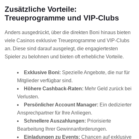
Zusätzliche Vorteile:
Treueprogramme und VIP-Clubs
Anders ausgedrückt, über die direkten Boni hinaus bieten
viele Casinos exklusive Treueprogramme und VIP-Clubs
an. Diese sind darauf ausgelegt, die engagiertesten
Spieler zu belohnen und bieten oft erhebliche Vorteile.
Exklusive Boni:
Spezielle Angebote, die nur für
Mitglieder verfügbar sind.
Höhere Cashback-Raten:
Mehr Geld zurück bei
Verlusten.
Persönlicher Account Manager:
Ein dedizierter
Ansprechpartner für Ihre Anliegen.
Schnellere Auszahlungen:
Priorisierte
Bearbeitung Ihrer Gewinnanforderungen.
Einladungen zu Events:
Chancen auf exklusive