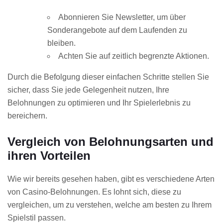
Abonnieren Sie Newsletter, um über
Sonderangebote auf dem Laufenden zu
bleiben.
Achten Sie auf zeitlich begrenzte Aktionen.
Durch die Befolgung dieser einfachen Schritte stellen Sie
sicher, dass Sie jede Gelegenheit nutzen, Ihre
Belohnungen zu optimieren und Ihr Spielerlebnis zu
bereichern.
Vergleich von Belohnungsarten und
ihren Vorteilen
Wie wir bereits gesehen haben, gibt es verschiedene Arten
von Casino-Belohnungen. Es lohnt sich, diese zu
vergleichen, um zu verstehen, welche am besten zu Ihrem
Spielstil passen.