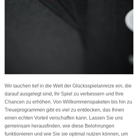
Wir tauchen tief in die Welt der Glücksspielanreize ein, die
darauf ausgelegt sind, Ihr Spiel zu verbessern und Ihre
Chancen zu erhöhen. Von Willkommenspaketen bis hin zu
Treueprogrammen gibt es viel zu entdecken, das Ihnen
einen echten Vorteil verschaffen kann. Lassen Sie uns
gemeinsam herausfinden, wie diese Belohnungen
funktionieren und wie Sie sie optimal nutzen können, um