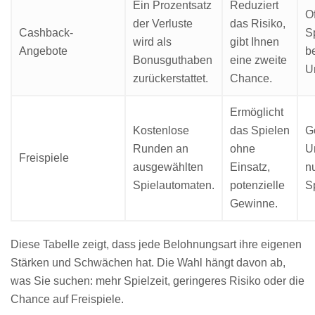
Ein Prozentsatz
Reduziert
O
der Verluste
das Risiko,
Cashback-
S
wird als
gibt Ihnen
Angebote
b
Bonusguthaben
eine zweite
U
zurückerstattet.
Chance.
Ermöglicht
Kostenlose
das Spielen
G
Runden an
ohne
U
Freispiele
ausgewählten
Einsatz,
n
Spielautomaten.
potenzielle
S
Gewinne.
Diese Tabelle zeigt, dass jede Belohnungsart ihre eigenen
Stärken und Schwächen hat. Die Wahl hängt davon ab,
was Sie suchen: mehr Spielzeit, geringeres Risiko oder die
Chance auf Freispiele.