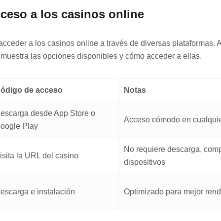
ceso a los casinos online
ceder a los casinos online a través de diversas plataformas. A
 muestra las opciones disponibles y cómo acceder a ellas.
ódigo de acceso
Notas
escarga desde App Store o
Acceso cómodo en cualquie
oogle Play
No requiere descarga, comp
isita la URL del casino
dispositivos
escarga e instalación
Optimizado para mejor rendi