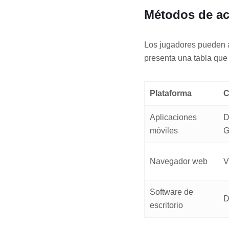
Métodos de ac
Los jugadores pueden ac
presenta una tabla que
Plataforma
C
Aplicaciones
D
móviles
G
Navegador web
V
Software de
D
escritorio