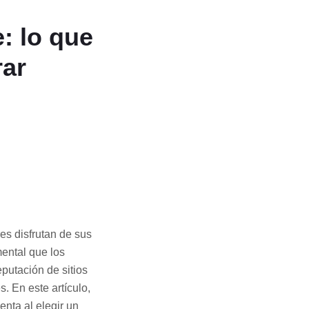
: lo que
rar
es disfrutan de sus
mental que los
putación de sitios
. En este artículo,
nta al elegir un