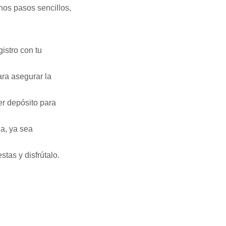
nos pasos sencillos,
gistro con tu
ra asegurar la
er depósito para
ga, ya sea
tas y disfrútalo.