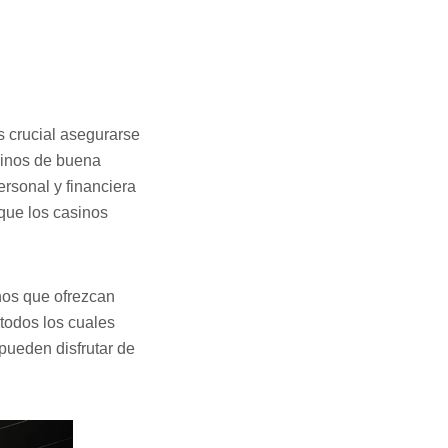
s crucial asegurarse
sinos de buena
ersonal y financiera
que los casinos
nos que ofrezcan
 todos los cuales
pueden disfrutar de