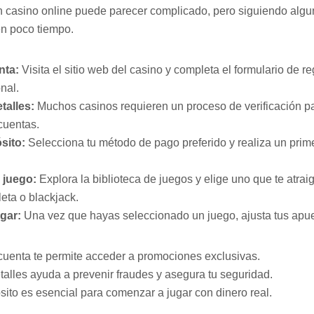
un casino online puede parecer complicado, pero siguiendo algu
n poco tiempo.
nta:
Visita el sitio web del casino y completa el formulario de re
nal.
etalles:
Muchos casinos requieren un proceso de verificación pa
cuentas.
sito:
Selecciona tu método de pago preferido y realiza un prim
 juego:
Explora la biblioteca de juegos y elige uno que te atrai
eta o blackjack.
gar:
Una vez que hayas seleccionado un juego, ajusta tus apues
cuenta te permite acceder a promociones exclusivas.
detalles ayuda a prevenir fraudes y asegura tu seguridad.
ito es esencial para comenzar a jugar con dinero real.