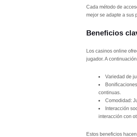
Cada método de acceso 
mejor se adapte a sus p
Beneficios cla
Los casinos online ofre
jugador. A continuació
Variedad de j
Bonificaciones
continuas.
Comodidad: Ju
Interacción soc
interacción con o
Estos beneficios hacen