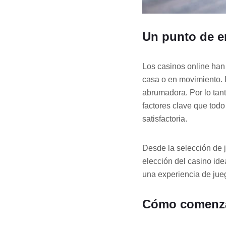
Un punto de en
Los casinos online han
casa o en movimiento. 
abrumadora. Por lo tant
factores clave que tod
satisfactoria.
Desde la selección de j
elección del casino ide
una experiencia de jueg
Cómo comenzar