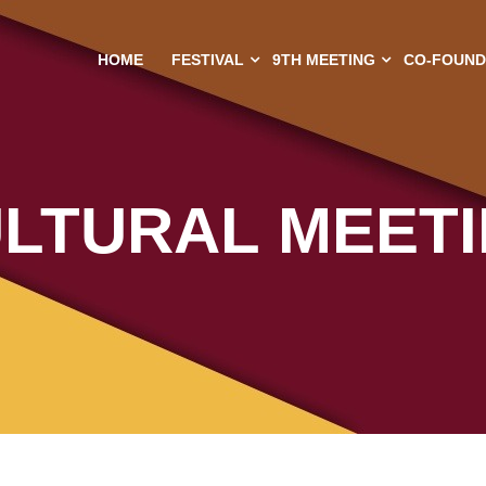
HOME
FESTIVAL
9TH MEETING
CO-FOUND
LTURAL MEET