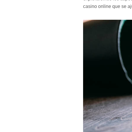
casino online que se aj