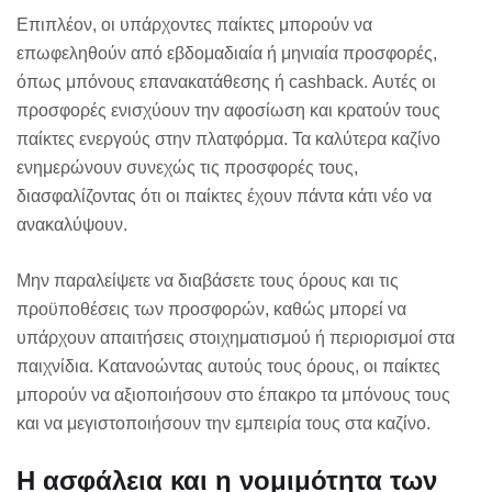
Επιπλέον, οι υπάρχοντες παίκτες μπορούν να
επωφεληθούν από εβδομαδιαία ή μηνιαία προσφορές,
όπως μπόνους επανακατάθεσης ή cashback. Αυτές οι
προσφορές ενισχύουν την αφοσίωση και κρατούν τους
παίκτες ενεργούς στην πλατφόρμα. Τα καλύτερα καζίνο
ενημερώνουν συνεχώς τις προσφορές τους,
διασφαλίζοντας ότι οι παίκτες έχουν πάντα κάτι νέο να
ανακαλύψουν.
Μην παραλείψετε να διαβάσετε τους όρους και τις
προϋποθέσεις των προσφορών, καθώς μπορεί να
υπάρχουν απαιτήσεις στοιχηματισμού ή περιορισμοί στα
παιχνίδια. Κατανοώντας αυτούς τους όρους, οι παίκτες
μπορούν να αξιοποιήσουν στο έπακρο τα μπόνους τους
και να μεγιστοποιήσουν την εμπειρία τους στα καζίνο.
Η ασφάλεια και η νομιμότητα των