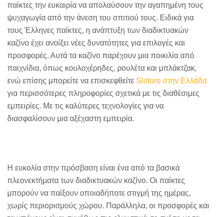
παίκτες την ευκαιρία να απολαύσουν την αγαπημένη τους
ψυχαγωγία από την άνεση του σπιτιού τους. Ειδικά για
τους Έλληνες παίκτες, η ανάπτυξη των διαδικτυακών
καζίνο έχει ανοίξει νέες δυνατότητες για επιλογές και
προσφορές. Αυτά τα καζίνο παρέχουν μια ποικιλία από
παιχνίδια, όπως κουλοχέρηδες, ρουλέτα και μπλάκτζακ,
ενώ επίσης μπορείτε να επισκεφθείτε
Slotoro στην Ελλάδα
για περισσότερες πληροφορίες σχετικά με τις διαθέσιμες
εμπειρίες. Με τις καλύτερες τεχνολογίες για να
διασφαλίσουν μια αξέχαστη εμπειρία.
Η ευκολία στην πρόσβαση είναι ένα από τα βασικά
πλεονεκτήματα των διαδικτυακών καζίνο. Οι παίκτες
μπορούν να παίξουν οποιαδήποτε στιγμή της ημέρας,
χωρίς περιορισμούς χώρου. Παράλληλα, οι προσφορές και