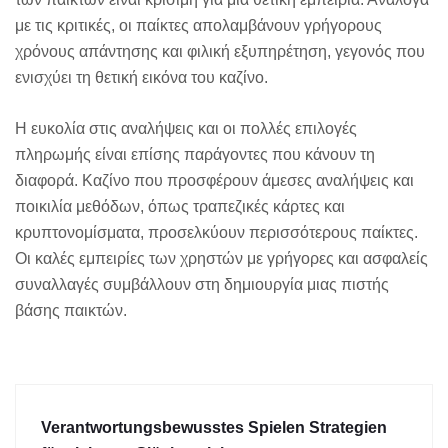
με τις κριτικές, οι παίκτες απολαμβάνουν γρήγορους
χρόνους απάντησης και φιλική εξυπηρέτηση, γεγονός που
ενισχύει τη θετική εικόνα του καζίνο.
Η ευκολία στις αναλήψεις και οι πολλές επιλογές
πληρωμής είναι επίσης παράγοντες που κάνουν τη
διαφορά. Καζίνο που προσφέρουν άμεσες αναλήψεις και
ποικιλία μεθόδων, όπως τραπεζικές κάρτες και
κρυπτονομίσματα, προσελκύουν περισσότερους παίκτες.
Οι καλές εμπειρίες των χρηστών με γρήγορες και ασφαλείς
συναλλαγές συμβάλλουν στη δημιουργία μιας πιστής
βάσης παικτών.
Verantwortungsbewusstes Spielen Strategien