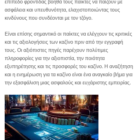
επίπεδο φροντίδας βοηθά τους παίκτες να παίζουν με
ασφάλεια και υπευθυνότητα, ελαχιστοποιώντας τους
κινδύνους που συνδέονται με τον τζόγο.
Είναι επίσης σημαντικό οι παίκτες να ελέγχουν τις κριτικές
και τις αξιολογήσεις των καζίνο πριν από την εγγραφή
τους. Οι αξιόπιστες πηγές παρέχουν πολύτιμες
πληροφορίες για την αξιοπιστία, την ποιότητα
εξυπηρέτησης και τις προσφορές του καζίνο. Η αναζήτηση
και η ενημέρωση για τα καζίνο είναι ένα αναγκαίο βήμα για
την εξασφάλιση μιας ασφαλούς και ευχάριστης εμπειρίας.