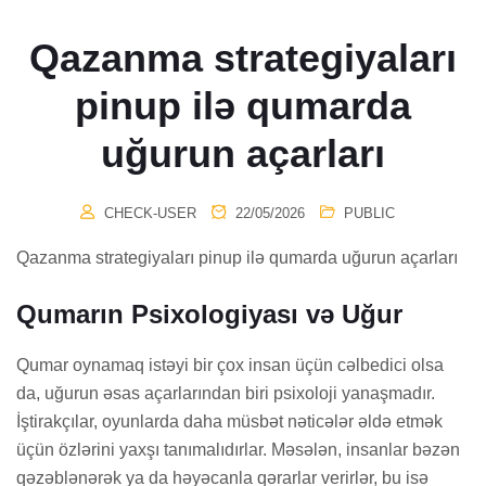
Qazanma strategiyaları
pinup ilə qumarda
uğurun açarları
CHECK-USER
22/05/2026
PUBLIC
Qazanma strategiyaları pinup ilə qumarda uğurun açarları
Qumarın Psixologiyası və Uğur
Qumar oynamaq istəyi bir çox insan üçün cəlbedici olsa
da, uğurun əsas açarlarından biri psixoloji yanaşmadır.
İştirakçılar, oyunlarda daha müsbət nəticələr əldə etmək
üçün özlərini yaxşı tanımalıdırlar. Məsələn, insanlar bəzən
qəzəblənərək ya da həyəcanla qərarlar verirlər, bu isə