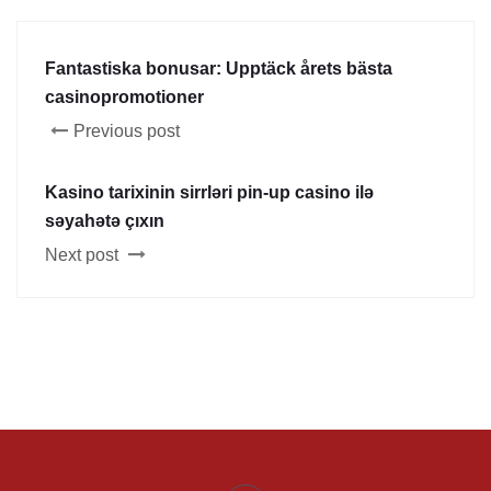
Fantastiska bonusar: Upptäck årets bästa
casinopromotioner
Previous post
Kasino tarixinin sirrləri pin-up casino ilə
səyahətə çıxın
Next post