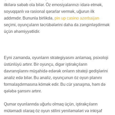
itkilərə səbəb ola bilər. Öz emosiyalarınızı idarə etmək,
soyuqqanlı və rasional qərarlar vermək, uğurun ilk
addımıdır. Bununla birlikdə,
pin up casino azerbaijan
seçimi, oyunçuların təcrübələrini daha da zənginləşdirmək
üçün əhəmiyyətlidir.
Eyni zamanda, oyunların strategiyasını anlamaq, psixoloji
üstünlüyü artırır. Bir oyunçu, digər iştirakçıların
davranışlarını müşahidə edərək onların strateji gedişlərini
analiz edə bilər. Bu analiz, oyunçunun öz oyun planını
formalaşdırmasına kömək edir. Bu cür yanaşma, həm də
qələbə şansını artırır.
Qumar oyunlarında uğurlu olmaq üçün, iştirakçıların
mütəmadi olaraq öz oyun stilini yeniləmələri və inkişaf