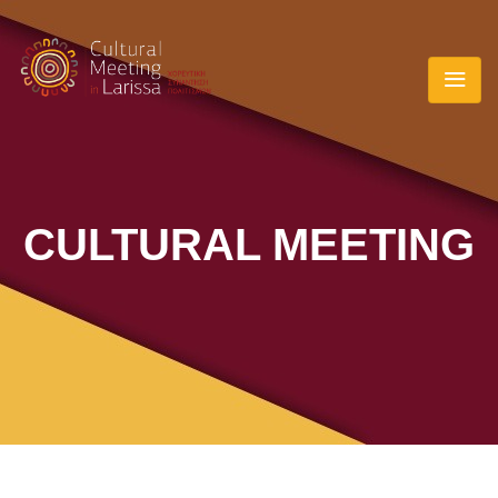
CULTURAL MEETING