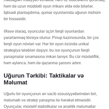
həm də uzun müddətli oyun imkanı əldə edə bilərlər.
İqtisadi planlaşdırma, qumar oyunlarında uğurun mühüm
bir hissəsidir.
Əlavə olaraq, oyuncular üçün fərqli oyunlardan
yararlanmaq tövsiyə olunur. Pinup kazinosunda, bir çox
fərqli oyun növləri var. Hər bir oyun özündə unikal
strategiya tələbləri daşıyır, bu isə oyunçunun fərqli
yanaşmalar sınamasına imkan tanıyır. Bu cür müxtəliflik,
həm əyləncə, həm də qazanma şansını artırır.
Uğurun Tərkibi: Taktikalar və
Məlumat
Uğurlu bir oyunçunun ən vacib xüsusiyyətlərindən biri,
məlumatlı və strateji yanaşma ilə hərəkət etməsidir.
Oyunçular, müxtəlif statistikalar və analitik məlumatlar