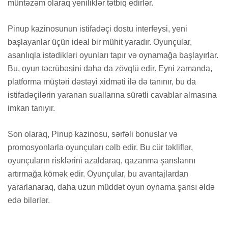
müntəzəm olaraq yeniliklər tətbiq edirlər.
Pinup kazinosunun istifadəçi dostu interfeysi, yeni
başlayanlar üçün ideal bir mühit yaradır. Oyunçular,
asanlıqla istədikləri oyunları tapır və oynamağa başlayırlar.
Bu, oyun təcrübəsini daha da zövqlü edir. Eyni zamanda,
platforma müştəri dəstəyi xidməti ilə də tanınır, bu da
istifadəçilərin yaranan suallarına sürətli cavablar almasına
imkan tanıyır.
Son olaraq, Pinup kazinosu, sərfəli bonuslar və
promosyonlarla oyunçuları cəlb edir. Bu cür təkliflər,
oyunçuların risklərini azaldaraq, qazanma şanslarını
artırmağa kömək edir. Oyunçular, bu avantajlardan
yararlanaraq, daha uzun müddət oyun oynama şansı əldə
edə bilərlər.