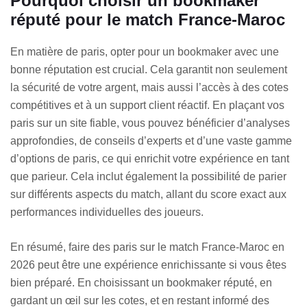
Pourquoi choisir un bookmaker
réputé pour le match France-Maroc
En matière de paris, opter pour un bookmaker avec une
bonne réputation est crucial. Cela garantit non seulement
la sécurité de votre argent, mais aussi l’accès à des cotes
compétitives et à un support client réactif. En plaçant vos
paris sur un site fiable, vous pouvez bénéficier d’analyses
approfondies, de conseils d’experts et d’une vaste gamme
d’options de paris, ce qui enrichit votre expérience en tant
que parieur. Cela inclut également la possibilité de parier
sur différents aspects du match, allant du score exact aux
performances individuelles des joueurs.
En résumé, faire des paris sur le match France-Maroc en
2026 peut être une expérience enrichissante si vous êtes
bien préparé. En choisissant un bookmaker réputé, en
gardant un œil sur les cotes, et en restant informé des