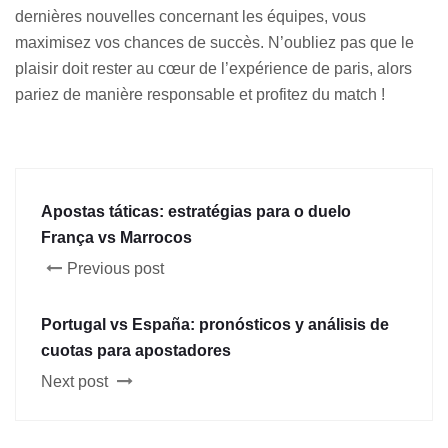
dernières nouvelles concernant les équipes, vous
maximisez vos chances de succès. N’oubliez pas que le
plaisir doit rester au cœur de l’expérience de paris, alors
pariez de manière responsable et profitez du match !
Apostas táticas: estratégias para o duelo
França vs Marrocos
Previous post
Portugal vs España: pronósticos y análisis de
cuotas para apostadores
Next post