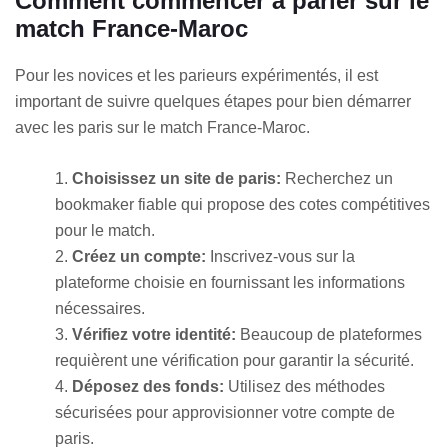
Comment commencer à parier sur le
match France-Maroc
Pour les novices et les parieurs expérimentés, il est
important de suivre quelques étapes pour bien démarrer
avec les paris sur le match France-Maroc.
Choisissez un site de paris:
Recherchez un
bookmaker fiable qui propose des cotes compétitives
pour le match.
Créez un compte:
Inscrivez-vous sur la
plateforme choisie en fournissant les informations
nécessaires.
Vérifiez votre identité:
Beaucoup de plateformes
requièrent une vérification pour garantir la sécurité.
Déposez des fonds:
Utilisez des méthodes
sécurisées pour approvisionner votre compte de
paris.