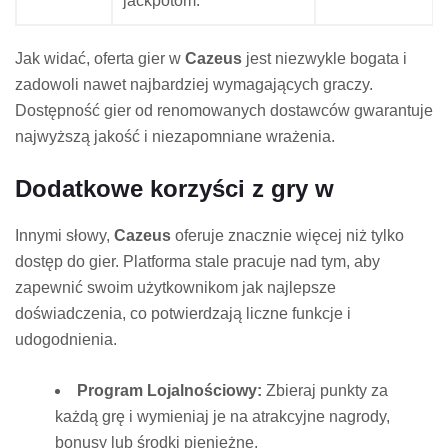
jackpotom.
Jak widać, oferta gier w
Cazeus
jest niezwykle bogata i
zadowoli nawet najbardziej wymagających graczy.
Dostępność gier od renomowanych dostawców gwarantuje
najwyższą jakość i niezapomniane wrażenia.
Dodatkowe korzyści z gry w
Innymi słowy,
Cazeus
oferuje znacznie więcej niż tylko
dostęp do gier. Platforma stale pracuje nad tym, aby
zapewnić swoim użytkownikom jak najlepsze
doświadczenia, co potwierdzają liczne funkcje i
udogodnienia.
Program Lojalnościowy:
Zbieraj punkty za
każdą grę i wymieniaj je na atrakcyjne nagrody,
bonusy lub środki pieniężne.