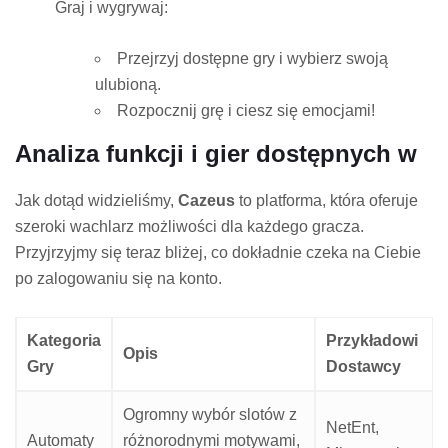
Graj i wygrywaj:
Przejrzyj dostępne gry i wybierz swoją
ulubioną.
Rozpocznij grę i ciesz się emocjami!
Analiza funkcji i gier dostępnych w
Jak dotąd widzieliśmy,
Cazeus
to platforma, która oferuje
szeroki wachlarz możliwości dla każdego gracza.
Przyjrzyjmy się teraz bliżej, co dokładnie czeka na Ciebie
po zalogowaniu się na konto.
Kategoria
Przykładowi
Opis
Gry
Dostawcy
Ogromny wybór slotów z
NetEnt,
Automaty
różnorodnymi motywami,