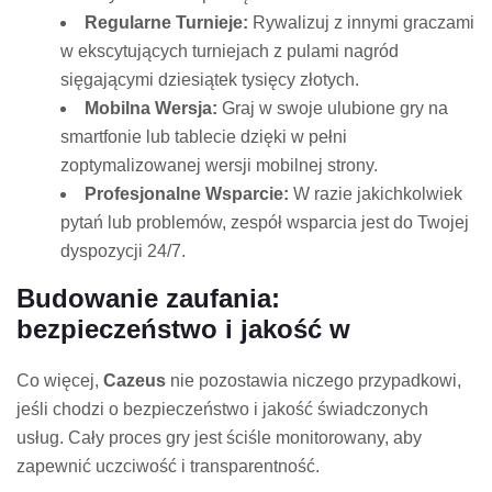
Regularne Turnieje:
Rywalizuj z innymi graczami
w ekscytujących turniejach z pulami nagród
sięgającymi dziesiątek tysięcy złotych.
Mobilna Wersja:
Graj w swoje ulubione gry na
smartfonie lub tablecie dzięki w pełni
zoptymalizowanej wersji mobilnej strony.
Profesjonalne Wsparcie:
W razie jakichkolwiek
pytań lub problemów, zespół wsparcia jest do Twojej
dyspozycji 24/7.
Budowanie zaufania:
bezpieczeństwo i jakość w
Co więcej,
Cazeus
nie pozostawia niczego przypadkowi,
jeśli chodzi o bezpieczeństwo i jakość świadczonych
usług. Cały proces gry jest ściśle monitorowany, aby
zapewnić uczciwość i transparentność.