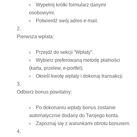
Wypełnij krótki formularz danymi
osobowymi.
Potwierdź swój adres e-mail.
Pierwsza wpłata:
Przejdź do sekcji “Wpłaty”.
Wybierz preferowaną metodę płatności
(karta, przelew, e-portfel).
Określ kwotę wpłaty i dokonaj transakcji.
Odbierz bonus powitalny:
Po dokonaniu wpłaty bonus zostanie
automatycznie dodany do Twojego konta.
Zapoznaj się z warunkami obrotu bonusem.