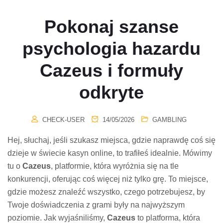
Pokonaj szanse
psychologia hazardu
Cazeus i formuły
odkryte
CHECK-USER
14/05/2026
GAMBLING
Hej, słuchaj, jeśli szukasz miejsca, gdzie naprawdę coś się
dzieje w świecie kasyn online, to trafiłeś idealnie. Mówimy
tu o
Cazeus
, platformie, która wyróżnia się na tle
konkurencji, oferując coś więcej niż tylko grę. To miejsce,
gdzie możesz znaleźć wszystko, czego potrzebujesz, by
Twoje doświadczenia z grami były na najwyższym
poziomie. Jak wyjaśniliśmy,
Cazeus
to platforma, która