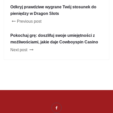
Odkryj prawdziwe wygrane Twój stosunek do
pieniędzy w Dragon Slots
Previous post
Pokochaj grę: doszlifuj swoje umiejętności z
możliwościami, jakie daje Cowboyspin Casino
Next post