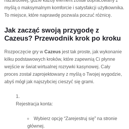
hazardowej, gdzie każdy element został dopracowany z
myślą o maksymalnym komforcie i satysfakcji użytkownika.
To miejsce, które naprawdę pozwala poczuć różnicę.
Jak zacząć swoją przygodę z
Cazeus? Przewodnik krok po kroku
Rozpoczęcie gry w
Cazeus
jest tak proste, jak wykonanie
kilku podstawowych kroków, które zapewnią Ci płynne
wejście w świat wirtualnej rozrywki kasynowej. Cały
proces został zaprojektowany z myślą o Twojej wygodzie,
abyś mógł jak najszybciej cieszyć się grami.
Rejestracja konta:
Wybierz opcję “Zarejestruj się” na stronie
głównej.