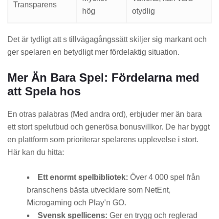
Transparens
hög
otydlig
Det är tydligt att s tillvägagångssätt skiljer sig markant och
ger spelaren en betydligt mer fördelaktig situation.
Mer Än Bara Spel: Fördelarna med
att Spela hos
En otras palabras (Med andra ord), erbjuder mer än bara
ett stort spelutbud och generösa bonusvillkor. De har byggt
en plattform som prioriterar spelarens upplevelse i stort.
Här kan du hitta:
Ett enormt spelbibliotek:
Över 4 000 spel från
branschens bästa utvecklare som NetEnt,
Microgaming och Play’n GO.
Svensk spellicens:
Ger en trygg och reglerad