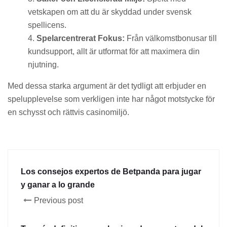
vetskapen om att du är skyddad under svensk
spellicens.
Spelarcentrerat Fokus:
Från välkomstbonusar till
kundsupport, allt är utformat för att maximera din
njutning.
Med dessa starka argument är det tydligt att erbjuder en
spelupplevelse som verkligen inte har något motstycke för
en schysst och rättvis casinomiljö.
Los consejos expertos de Betpanda para jugar
y ganar a lo grande
Previous post