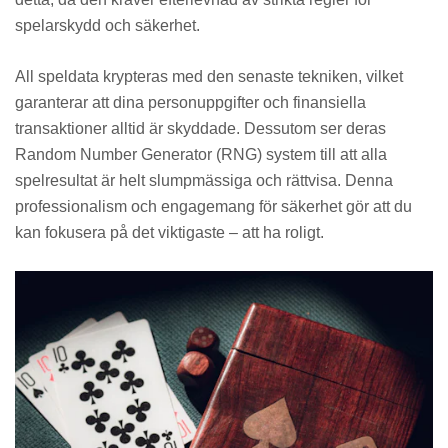
spelarskydd och säkerhet.
All speldata krypteras med den senaste tekniken, vilket
garanterar att dina personuppgifter och finansiella
transaktioner alltid är skyddade. Dessutom ser deras
Random Number Generator (RNG) system till att alla
spelresultat är helt slumpmässiga och rättvisa. Denna
professionalism och engagemang för säkerhet gör att du
kan fokusera på det viktigaste – att ha roligt.