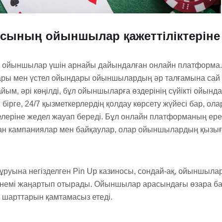
осының ойыншылар қажеттіліктеріне
ұл ойыншылар үшін арнайы дайындалған онлайн платформа
ары мен үстел ойындары ойыншылардың әр талғамына сай 
йым, әрі көңілді, бұл ойыншыларға өздерінің сүйікті ойын
 бірге, 24/7 қызметкерлердің қолдау көрсету жүйесі бар, 
леріне жедел жауап береді. Бұл онлайн платформаның ерек
ан кампаниялар мен байқаулар, олар ойыншылардың қыз
уына негізделген Pin Up казиносы, сондай-ақ, ойыншылар
н үнемі жаңартып отырады. Ойыншылар арасындағы өзара б
з шарттарын қамтамасыз етеді.