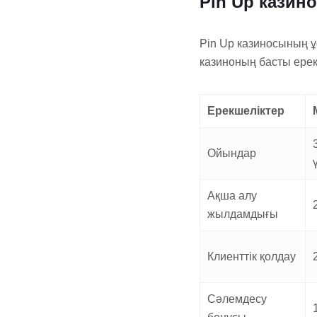
Pin Up казин
Pin Up казиносының ұ
казиноның басты ерекш
Ерекшеліктер
Ойындар
Ақша алу
жылдамдығы
Клиенттік қолдау
Сәлемдесу