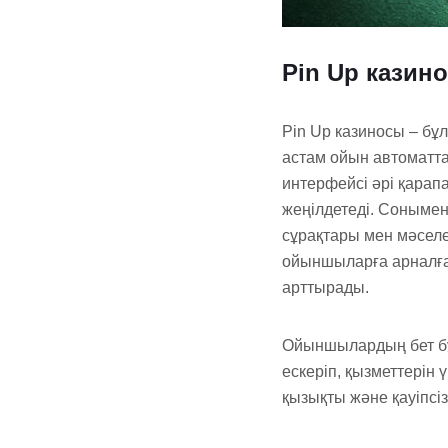
Pin Up казин
Pin Up казиносы – б
астам ойын автоматт
интерфейсі әрі қарапа
жеңілдетеді. Сонымен
сұрақтары мен мәселе
ойыншыларға арналғ
арттырады.
Ойыншылардың бет бұр
ескеріп, қызметтері
қызықты және қауіпсі