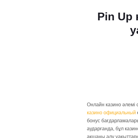
Pin Up
у
Онлайн казино әлемі
казино официальный
бонус бағдарламалары
аударғанда, бұл казин
ақшаны алу уақыттар