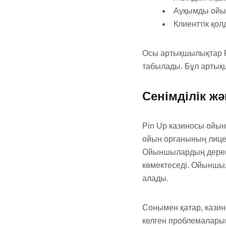
Ауқымды ойын
Клиенттік қол
Осы артықшылықтар P
табылады. Бұл артық
Сенімділік жә
Pin Up казиносы ойын
ойын органының лицен
Ойыншылардың деректе
көмектеседі. Ойыншыл
алады.
Сонымен қатар, казин
келген проблемалары