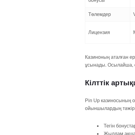
бонусы
Төлемдер
Лицензия
Казиноның аталған е
ұсынады. Осылайша, 
Кілттік арты
Pin Up казиносының 
ойыншылардың тәжіри
Тегін бонуст
Жылдам ақша 