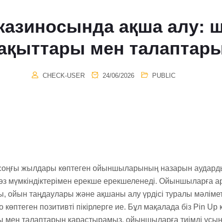
 казиносында ақша алу: 
ақыттары мен талаптар
CHECK-USER
24/06/2026
PUBLIC
 соңғы жылдары көптеген ойыншыларының назарын аудард
өз мүмкіндіктерімен ерекше ерекшеленеді. Ойыншыларға а
, ойын таңдаулары және ақшаны алу үрдісі туралы мәлімет
о көптеген позитивті пікірлерге ие. Бұл мақалада біз Pin U
ы мен талаптарын қарастырамыз, ойыншыларға тиімді ұсы