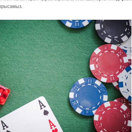
тырысамыз.