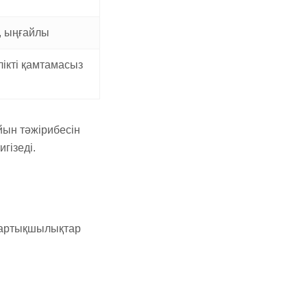
і, ыңғайлы
ілікті қамтамасыз
йын тәжірибесін
гізеді.
 артықшылықтар