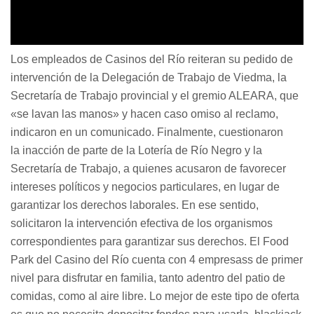
Los empleados de Casinos del Río reiteran su pedido de
intervención de la Delegación de Trabajo de Viedma, la
Secretaría de Trabajo provincial y el gremio ALEARA, que
«se lavan las manos» y hacen caso omiso al reclamo,
indicaron en un comunicado. Finalmente, cuestionaron
la inacción de parte de la Lotería de Río Negro y la
Secretaría de Trabajo, a quienes acusaron de favorecer
intereses políticos y negocios particulares, en lugar de
garantizar los derechos laborales. En ese sentido,
solicitaron la intervención efectiva de los organismos
correspondientes para garantizar sus derechos. El Food
Park del Casino del Río cuenta con 4 empresass de primer
nivel para disfrutar en familia, tanto adentro del patio de
comidas, como al aire libre. Lo mejor de este tipo de oferta