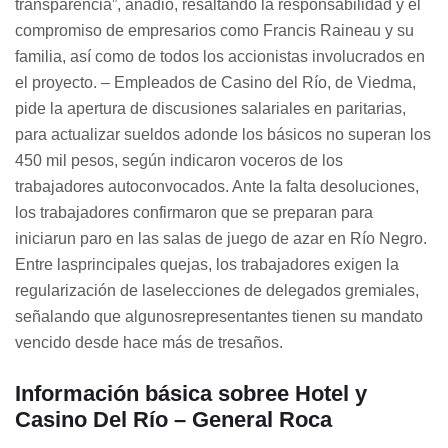
transparencia”, añadió, resaltando la responsabilidad y el
compromiso de empresarios como Francis Raineau y su
familia, así como de todos los accionistas involucrados en
el proyecto. – Empleados de Casino del Río, de Viedma,
pide la apertura de discusiones salariales en paritarias,
para actualizar sueldos adonde los básicos no superan los
450 mil pesos, según indicaron voceros de los
trabajadores autoconvocados. Ante la falta desoluciones,
los trabajadores confirmaron que se preparan para
iniciarun paro en las salas de juego de azar en Río Negro.
Entre lasprincipales quejas, los trabajadores exigen la
regularización de laselecciones de delegados gremiales,
señalando que algunosrepresentantes tienen su mandato
vencido desde hace más de tresaños.
Información básica sobree Hotel y
Casino Del Río – General Roca