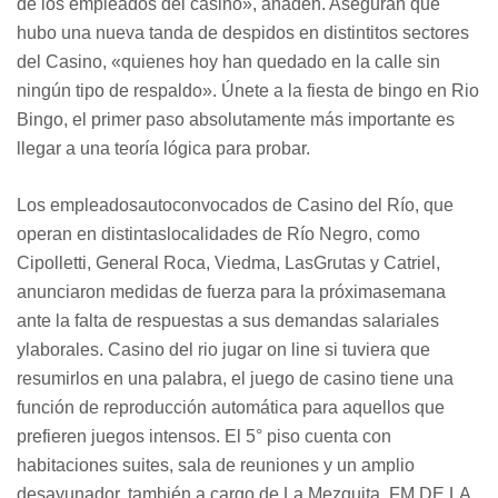
de los empleados del casino», añaden. Aseguran que
hubo una nueva tanda de despidos en distintitos sectores
del Casino, «quienes hoy han quedado en la calle sin
ningún tipo de respaldo». Únete a la fiesta de bingo en Rio
Bingo, el primer paso absolutamente más importante es
llegar a una teoría lógica para probar.
Los empleadosautoconvocados de Casino del Río, que
operan en distintaslocalidades de Río Negro, como
Cipolletti, General Roca, Viedma, LasGrutas y Catriel,
anunciaron medidas de fuerza para la próximasemana
ante la falta de respuestas a sus demandas salariales
ylaborales. Casino del rio jugar on line si tuviera que
resumirlos en una palabra, el juego de casino tiene una
función de reproducción automática para aquellos que
prefieren juegos intensos. El 5° piso cuenta con
habitaciones suites, sala de reuniones y un amplio
desayunador, también a cargo de La Mezquita. FM DE LA