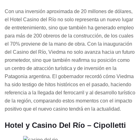
Con una inversión aproximada de 20 millones de dólares,
el Hotel Casino del Río no solo representa un nuevo lugar
de entretenimiento, sino que también ha generado empleo
para más de 200 obreros de la construcción, de los cuales
el 70% proviene de la mano de obra. Con la inauguración
del Casino del Río, Viedma no solo avanza hacia un futuro
prometedor, sino que también reafirma su posición como
un centro de atracción turística y de inversión en la
Patagonia argentina. El gobernador recordó cómo Viedma
ha sido testigo de hitos históricos en el pasado, haciendo
referencia a la llegada del ferrocarril y al desarrollo turístico
de la región, comparando estos momentos con el impacto
positivo que el nuevo casino tendrá en la actualidad.
Hotel y Casino Del Río – Cipolletti