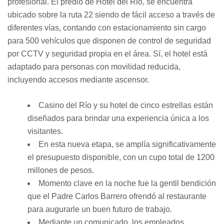
profesional. El predio de Hotel del Rio, se encuentra
ubicado sobre la ruta 22 siendo de fácil acceso a través de
diferentes vías, contando con estacionamiento sin cargo
para 500 vehículos que disponen de control de seguridad
por CCTV y seguridad propia en el área. Sí, el hotel está
adaptado para personas con movilidad reducida,
incluyendo accesos mediante ascensor.
Casino del Río y su hotel de cinco estrellas están
diseñados para brindar una experiencia única a los
visitantes.
En esta nueva etapa, se amplía significativamente
el presupuesto disponible, con un cupo total de 1200
millones de pesos.
Momento clave en la noche fue la gentil bendición
que el Padre Carlos Barrero ofrendó al restaurante
para augurarle un buen futuro de trabajo.
Mediante un comunicado, los empleados