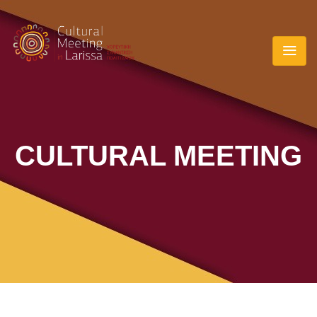
CULTURAL MEETING