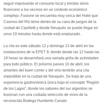
seguir impulsando el consumo local y brindar alivio
financiero a los vecinos en un contexto económico
complejo. Fusione se encuentra muy cerca del Hotel que
Casinos del Río tiene dentro de su casa de juegos de la
ciudad de Cipolletti y desde Neuquén se puede llegar en
unos 10 minutos hasta donde está emplazado.
La cita es este sábado 12 y domingo 13 de abril en las
instalaciones de la EPET 8, donde desde las 12 hasta las
19 horas se desarrollará una variada grilla de actividades
para todo público. El próximo jueves 10 de abril, los
amantes del buen comer y del vino tendrán una cita
imperdible en la ciudad de Neuquén. Se trata de una
experiencia gastronómica única bajo el concepto “Región
de los Lagos”, donde los sabores del sur argentino se
fusionan con una cuidada selección de vinos de la
reconocida Bodega Humberto Canale.