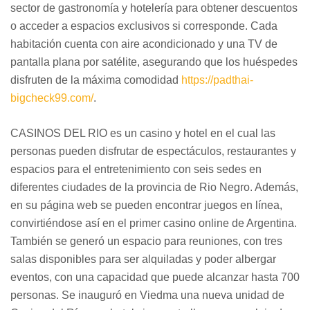
sector de gastronomía y hotelería para obtener descuentos
o acceder a espacios exclusivos si corresponde. Cada
habitación cuenta con aire acondicionado y una TV de
pantalla plana por satélite, asegurando que los huéspedes
disfruten de la máxima comodidad
https://padthai-
bigcheck99.com/
.
CASINOS DEL RIO es un casino y hotel en el cual las
personas pueden disfrutar de espectáculos, restaurantes y
espacios para el entretenimiento con seis sedes en
diferentes ciudades de la provincia de Rio Negro. Además,
en su página web se pueden encontrar juegos en línea,
convirtiéndose así en el primer casino online de Argentina.
También se generó un espacio para reuniones, con tres
salas disponibles para ser alquiladas y poder albergar
eventos, con una capacidad que puede alcanzar hasta 700
personas. Se inauguró en Viedma una nueva unidad de