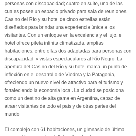
personas con discapacidad; cuatro en suite, una de las
cuales posee un espacio privado para sala de reuniones.
Casino del Río y su hotel de cinco estrellas están
diseñados para brindar una experiencia única a los
visitantes. Con un enfoque en la excelencia y el lujo, el
hotel ofrece pileta infinita climatizada, amplias
habitaciones, entre ellas dos adaptadas para personas con
discapacidad, y vistas espectaculares al Río Negro. La
apertura del Casino del Río y su hotel marca un punto de
inflexión en el desarrollo de Viedma y la Patagonia,
ofreciendo un nuevo nivel de atractivo para el turismo y
fortaleciendo la economía local. La ciudad se posiciona
como un destino de alta gama en Argentina, capaz de
atraer visitantes de todo el país y de otras partes del
mundo.
El complejo con 61 habitaciones, un gimnasio de última