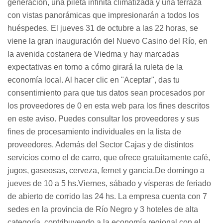
generación, una pileta infinita climatizada y una terraza
con vistas panorámicas que impresionarán a todos los
huéspedes. El jueves 31 de octubre a las 22 horas, se
viene la gran inauguración del Nuevo Casino del Río, en
la avenida costanera de Viedma y hay marcadas
expectativas en torno a cómo girará la ruleta de la
economía local. Al hacer clic en "Aceptar", das tu
consentimiento para que tus datos sean procesados por
los proveedores de 0 en esta web para los fines descritos
en este aviso. Puedes consultar los proveedores y sus
fines de procesamiento individuales en la lista de
proveedores. Además del Sector Cajas y de distintos
servicios como el de carro, que ofrece gratuitamente café,
jugos, gaseosas, cerveza, fernet y gancia.De domingo a
jueves de 10 a 5 hs.Viernes, sábado y vísperas de feriado
de abierto de corrido las 24 hs. La empresa cuenta con 7
sedes en la provincia de Río Negro y 3 hoteles de alta
categoría, contribuyendo a la economía regional con el