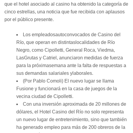
que el hotel asociado al casino ha obtenido la categoría de
cinco estrellas, una noticia que fue recibida con aplausos
por el público presente.
Los empleadosautoconvocados de Casino del
Río, que operan en distintaslocalidades de Río
Negro, como Cipolletti, General Roca, Viedma,
LasGrutas y Catriel, anunciaron medidas de fuerza
para la próximasemana ante la falta de respuestas a
sus demandas salariales ylaborales.
(Por Pablo Comoli) El nuevo lugar se llama
Fusione y funcionará en la casa de juegos de la
vecina ciudad de Cipolletti.
Con una inversión aproximada de 20 millones de
dólares, el Hotel Casino del Río no solo representa
un nuevo lugar de entretenimiento, sino que también
ha generado empleo para más de 200 obreros de la