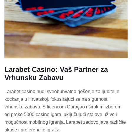
Larabet Casino: Vaš Partner za
Vrhunsku Zabavu
Larabet casino nudi sveobuhvatno rješenje za ljubitelje
kockanja u Hrvatskoj, fokusirajući se na sigurnost i
vrhunsku zabavu. S licencom Curaçao i širokim izborom
od preko 5000 casino igara, uključujući stolove uživo i
mogućnost mobilnog igranja, Larabet zadovoljava različite
ukuse i preferencije igrača.