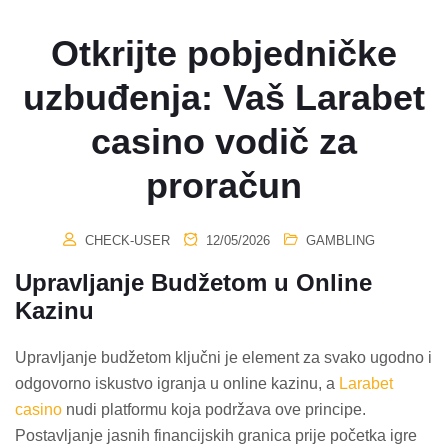
Otkrijte pobjedničke
uzbuđenja: Vaš Larabet
casino vodič za
proračun
CHECK-USER
12/05/2026
GAMBLING
Upravljanje Budžetom u Online
Kazinu
Upravljanje budžetom ključni je element za svako ugodno i
odgovorno iskustvo igranja u online kazinu, a
Larabet
casino
nudi platformu koja podržava ove principe.
Postavljanje jasnih financijskih granica prije početka igre