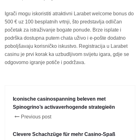
Igrači mogu iskoristiti atraktivni Larabet welcome bonus do
500 € uz 100 besplatnih vrtnji, što predstavlja odličan
početak za istraživanje bogate ponude. Brze isplate i
podrška dostupna putem chata uživo i e-pošte dodatno
poboljšavaju korisničko iskustvo. Registracija u Larabet
casinu je prvi korak ka uzbudljivom svijetu igara, gdje se
odgovorno igranje potiče i podržava.
Iconische casinospanning beleven met
Spinogrino’s activaverhogende strategieën
Previous post
Clevere Schachzüge für mehr Casino-Spaß