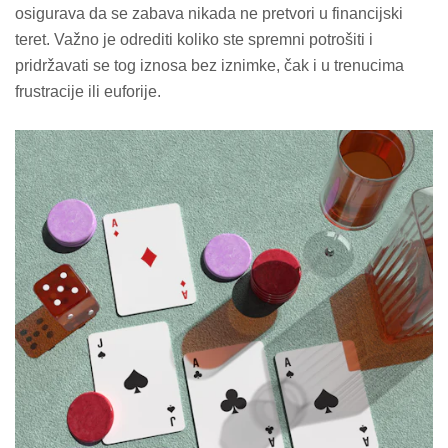
osigurava da se zabava nikada ne pretvori u financijski
teret. Važno je odrediti koliko ste spremni potrošiti i
pridržavati se tog iznosa bez iznimke, čak i u trenucima
frustracije ili euforije.