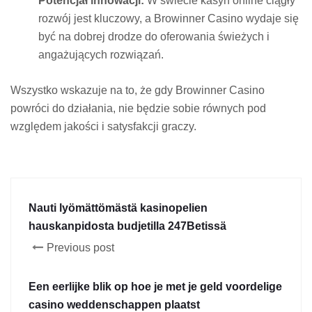
Potencjał innowacji:
W świecie kasyn online ciągły
rozwój jest kluczowy, a Browinner Casino wydaje się
być na dobrej drodze do oferowania świeżych i
angażujących rozwiązań.
Wszystko wskazuje na to, że gdy Browinner Casino
powróci do działania, nie będzie sobie równych pod
względem jakości i satysfakcji graczy.
Nauti lyömättömästä kasinopelien
hauskanpidosta budjetilla 247Betissä
Previous post
Een eerlijke blik op hoe je met je geld voordelige
casino weddenschappen plaatst