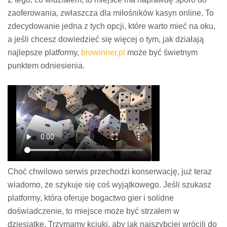
zaoferowania, zwłaszcza dla miłośników kasyn online. To
zdecydowanie jedna z tych opcji, które warto mieć na oku,
a jeśli chcesz dowiedzieć się więcej o tym, jak działają
najlepsze platformy,
browinner.pl
może być świetnym
punktem odniesienia.
Choć chwilowo serwis przechodzi konserwację, już teraz
wiadomo, że szykuje się coś wyjątkowego. Jeśli szukasz
platformy, która oferuje bogactwo gier i solidne
doświadczenie, to miejsce może być strzałem w
dziesiątkę. Trzymamy kciuki, aby jak najszybciej wrócili do