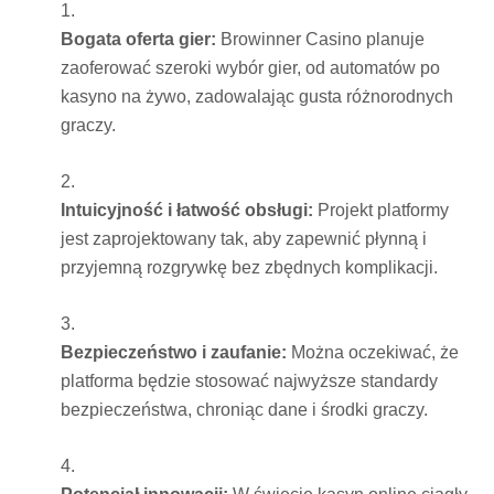
Bogata oferta gier:
Browinner Casino planuje
zaoferować szeroki wybór gier, od automatów po
kasyno na żywo, zadowalając gusta różnorodnych
graczy.
Intuicyjność i łatwość obsługi:
Projekt platformy
jest zaprojektowany tak, aby zapewnić płynną i
przyjemną rozgrywkę bez zbędnych komplikacji.
Bezpieczeństwo i zaufanie:
Można oczekiwać, że
platforma będzie stosować najwyższe standardy
bezpieczeństwa, chroniąc dane i środki graczy.