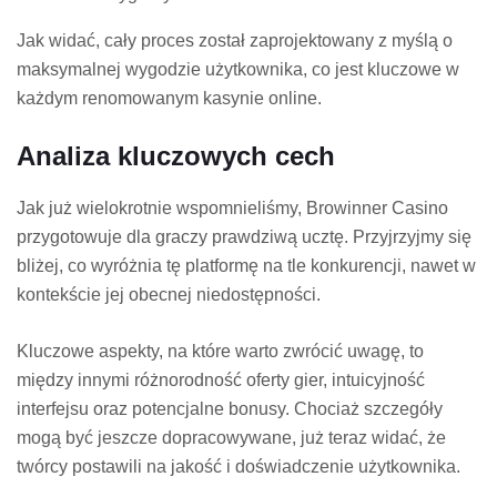
Jak widać, cały proces został zaprojektowany z myślą o
maksymalnej wygodzie użytkownika, co jest kluczowe w
każdym renomowanym kasynie online.
Analiza kluczowych cech
Jak już wielokrotnie wspomnieliśmy, Browinner Casino
przygotowuje dla graczy prawdziwą ucztę. Przyjrzyjmy się
bliżej, co wyróżnia tę platformę na tle konkurencji, nawet w
kontekście jej obecnej niedostępności.
Kluczowe aspekty, na które warto zwrócić uwagę, to
między innymi różnorodność oferty gier, intuicyjność
interfejsu oraz potencjalne bonusy. Chociaż szczegóły
mogą być jeszcze dopracowywane, już teraz widać, że
twórcy postawili na jakość i doświadczenie użytkownika.