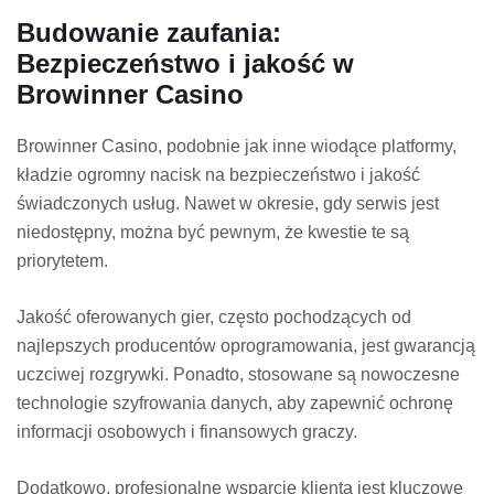
Budowanie zaufania:
Bezpieczeństwo i jakość w
Browinner Casino
Browinner Casino, podobnie jak inne wiodące platformy,
kładzie ogromny nacisk na bezpieczeństwo i jakość
świadczonych usług. Nawet w okresie, gdy serwis jest
niedostępny, można być pewnym, że kwestie te są
priorytetem.
Jakość oferowanych gier, często pochodzących od
najlepszych producentów oprogramowania, jest gwarancją
uczciwej rozgrywki. Ponadto, stosowane są nowoczesne
technologie szyfrowania danych, aby zapewnić ochronę
informacji osobowych i finansowych graczy.
Dodatkowo, profesjonalne wsparcie klienta jest kluczowe