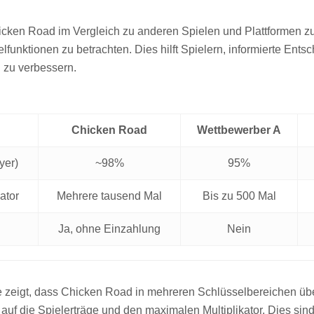
icken Road im Vergleich zu anderen Spielen und Plattformen zu 
elfunktionen zu betrachten. Dies hilft Spielern, informierte Ents
g zu verbessern.
Chicken Road
Wettbewerber A
yer)
~98%
95%
ator
Mehrere tausend Mal
Bis zu 500 Mal
Ja, ohne Einzahlung
Nein
e zeigt, dass Chicken Road in mehreren Schlüsselbereichen übe
auf die Spielerträge und den maximalen Multiplikator. Dies si