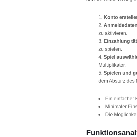
Konto erstelle
Anmeldedaten 
zu aktivieren.
Einzahlung tät
zu spielen.
Spiel auswähl
Multiplikator.
Spielen und g
dem Absturz des 
Ein einfacher 
Minimaler Eins
Die Möglichkei
Funktionsanal