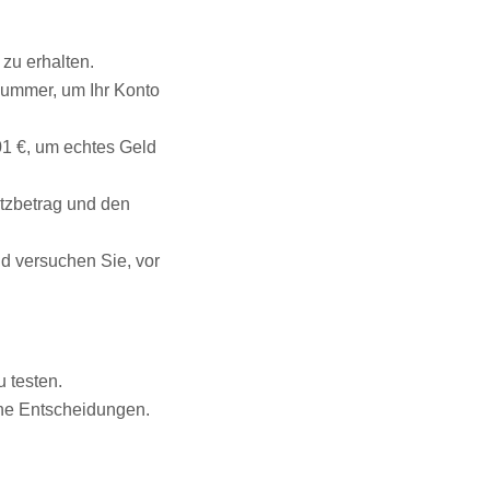
 zu erhalten.
nummer, um Ihr Konto
01 €, um echtes Geld
tzbetrag und den
nd versuchen Sie, vor
 testen.
sche Entscheidungen.