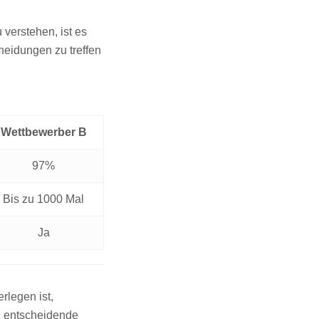
verstehen, ist es
cheidungen zu treffen
Wettbewerber B
97%
Bis zu 1000 Mal
Ja
rlegen ist,
nd entscheidende