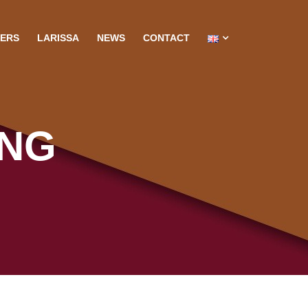
ERS
LARISSA
NEWS
CONTACT
ING