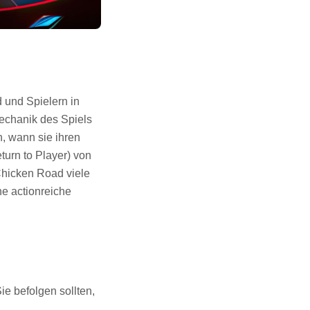
 und Spielern in
echanik des Spiels
n, wann sie ihren
turn to Player) von
Chicken Road viele
ne actionreiche
ie befolgen sollten,