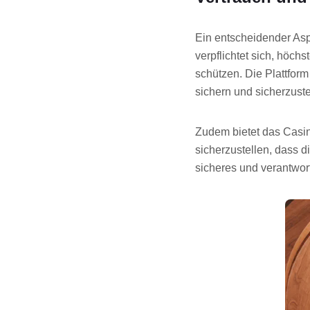
Ein entscheidender Asp
verpflichtet sich, höch
schützen. Die Plattfor
sichern und sicherzuste
Zudem bietet das Casin
sicherzustellen, dass d
sicheres und verantwor