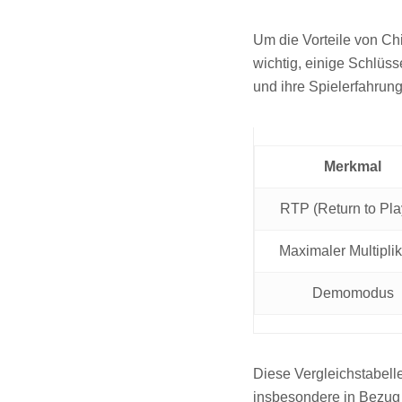
Um die Vorteile von Ch
wichtig, einige Schlüss
und ihre Spielerfahrun
Merkmal
RTP (Return to Pla
Maximaler Multiplik
Demomodus
Diese Vergleichstabell
insbesondere in Bezug 