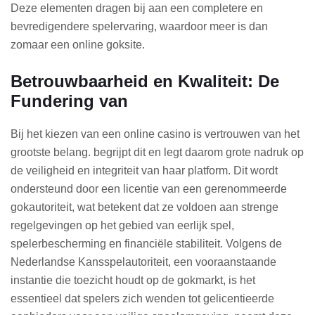
Deze elementen dragen bij aan een completere en
bevredigendere spelervaring, waardoor meer is dan
zomaar een online goksite.
Betrouwbaarheid en Kwaliteit: De
Fundering van
Bij het kiezen van een online casino is vertrouwen van het
grootste belang. begrijpt dit en legt daarom grote nadruk op
de veiligheid en integriteit van haar platform. Dit wordt
ondersteund door een licentie van een gerenommeerde
gokautoriteit, wat betekent dat ze voldoen aan strenge
regelgevingen op het gebied van eerlijk spel,
spelerbescherming en financiële stabiliteit. Volgens de
Nederlandse Kansspelautoriteit, een vooraanstaande
instantie die toezicht houdt op de gokmarkt, is het
essentieel dat spelers zich wenden tot gelicentieerde