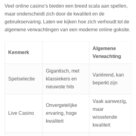
Veel online casino’s bieden een breed scala aan spellen,
maar onderscheidt zich door de kwaliteit en de
gebruikservaring. Laten we kijken hoe zich verhoudt tot de
algemene verwachtingen van een moderne online goksite.
Algemene
Kenmerk
Verwachting
Gigantisch, met
Variërend, kan
Spelselectie
klassiekers en
beperkt zijn
nieuwste hits
Vaak aanwezig,
Onvergetelijke
maar
Live Casino
ervaring, hoge
wisselende
kwaliteit
kwaliteit