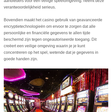
aanbieders voor een veilige speelomgeving. neemt deze
verantwoordelijkheid serieus.
Bovendien maakt het casino gebruik van geavanceerde
encryptietechnologieën om ervoor te zorgen dat alle
persoonlijke en financiële gegevens te allen tijde
beschermd zijn tegen ongeautoriseerde toegang. Dit
creëert een veilige omgeving waarin je je kunt
concentreren op het spel, wetende dat je gegevens in
goede handen zijn.