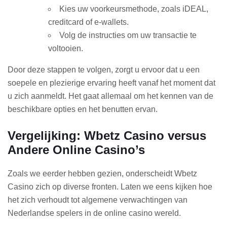
Kies uw voorkeursmethode, zoals iDEAL,
creditcard of e-wallets.
Volg de instructies om uw transactie te
voltooien.
Door deze stappen te volgen, zorgt u ervoor dat u een
soepele en plezierige ervaring heeft vanaf het moment dat
u zich aanmeldt. Het gaat allemaal om het kennen van de
beschikbare opties en het benutten ervan.
Vergelijking: Wbetz Casino versus
Andere Online Casino’s
Zoals we eerder hebben gezien, onderscheidt Wbetz
Casino zich op diverse fronten. Laten we eens kijken hoe
het zich verhoudt tot algemene verwachtingen van
Nederlandse spelers in de online casino wereld.