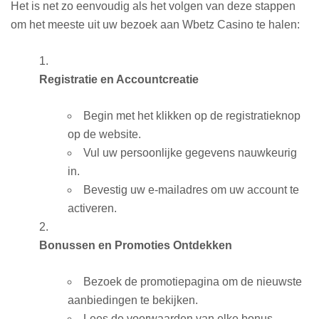
Het is net zo eenvoudig als het volgen van deze stappen
om het meeste uit uw bezoek aan Wbetz Casino te halen:
Registratie en Accountcreatie
Begin met het klikken op de registratieknop
op de website.
Vul uw persoonlijke gegevens nauwkeurig
in.
Bevestig uw e-mailadres om uw account te
activeren.
Bonussen en Promoties Ontdekken
Bezoek de promotiepagina om de nieuwste
aanbiedingen te bekijken.
Lees de voorwaarden van elke bonus