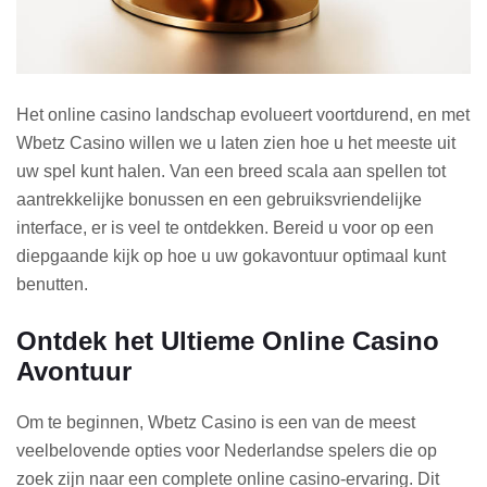
Het online casino landschap evolueert voortdurend, en met
Wbetz Casino willen we u laten zien hoe u het meeste uit
uw spel kunt halen. Van een breed scala aan spellen tot
aantrekkelijke bonussen en een gebruiksvriendelijke
interface, er is veel te ontdekken. Bereid u voor op een
diepgaande kijk op hoe u uw gokavontuur optimaal kunt
benutten.
Ontdek het Ultieme Online Casino
Avontuur
Om te beginnen, Wbetz Casino is een van de meest
veelbelovende opties voor Nederlandse spelers die op
zoek zijn naar een complete online casino-ervaring. Dit