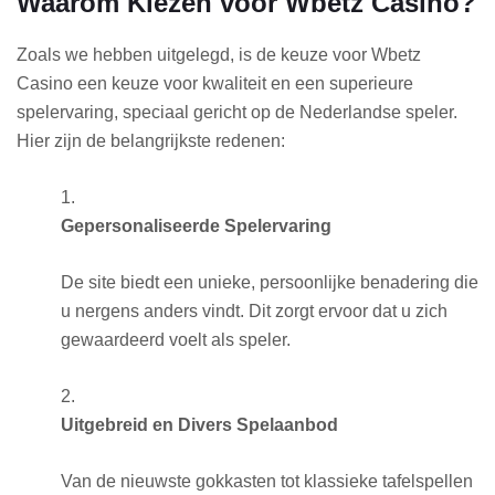
Waarom Kiezen voor Wbetz Casino?
Zoals we hebben uitgelegd, is de keuze voor Wbetz
Casino een keuze voor kwaliteit en een superieure
spelervaring, speciaal gericht op de Nederlandse speler.
Hier zijn de belangrijkste redenen:
Gepersonaliseerde Spelervaring
De site biedt een unieke, persoonlijke benadering die
u nergens anders vindt. Dit zorgt ervoor dat u zich
gewaardeerd voelt als speler.
Uitgebreid en Divers Spelaanbod
Van de nieuwste gokkasten tot klassieke tafelspellen