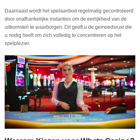
Daarnaast wordt het spelaanbod regelmatig gecontroleerd
door onafhankelijke instanties om de eerlijkheid van de
uitkomsten te waarborgen. Dit geeft u de gemoedsrust die
u nodig heeft om zich volledig te concentreren op het
spelplezier.