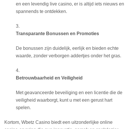
en een levendig live casino, er is altijd iets nieuws en
spannends te ontdekken.
Transparante Bonussen en Promoties
De bonussen zijn duidelijk, eerlijk en bieden echte
waarde, zonder verborgen addertjes onder het gras.
Betrouwbaarheid en Veiligheid
Met geavanceerde beveiliging en een licentie die de
veiligheid waarborgt, kunt u met een gerust hart
spelen.
Kortom, Wbetz Casino biedt een uitzonderlijke online