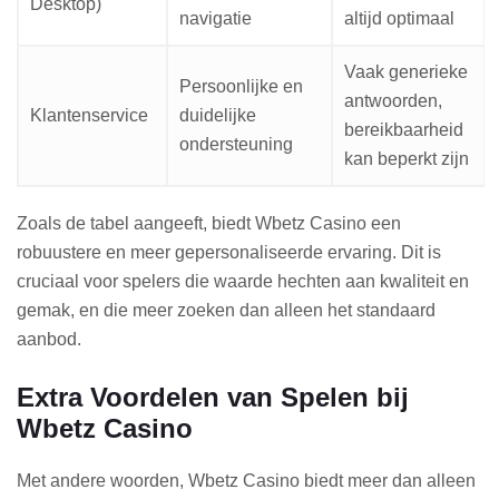
Desktop)
navigatie
altijd optimaal
Vaak generieke
Persoonlijke en
antwoorden,
Klantenservice
duidelijke
bereikbaarheid
ondersteuning
kan beperkt zijn
Zoals de tabel aangeeft, biedt Wbetz Casino een
robuustere en meer gepersonaliseerde ervaring. Dit is
cruciaal voor spelers die waarde hechten aan kwaliteit en
gemak, en die meer zoeken dan alleen het standaard
aanbod.
Extra Voordelen van Spelen bij
Wbetz Casino
Met andere woorden, Wbetz Casino biedt meer dan alleen