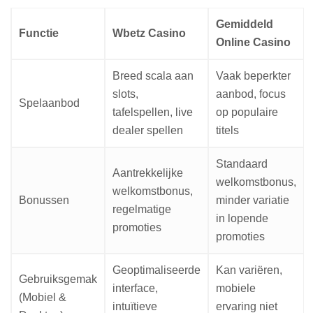
Gemiddeld
Functie
Wbetz Casino
Online Casino
Breed scala aan
Vaak beperkter
slots,
aanbod, focus
Spelaanbod
tafelspellen, live
op populaire
dealer spellen
titels
Standaard
Aantrekkelijke
welkomstbonus,
welkomstbonus,
Bonussen
minder variatie
regelmatige
in lopende
promoties
promoties
Geoptimaliseerde
Kan variëren,
Gebruiksgemak
interface,
mobiele
(Mobiel &
intuïtieve
ervaring niet