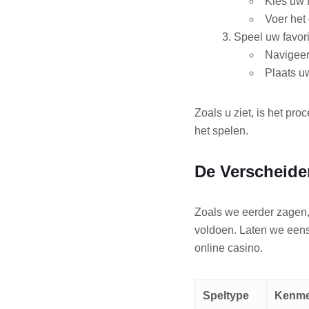
Kies uw 
Voer het
Speel uw favori
Navigeer
Plaats u
Zoals u ziet, is het pro
het spelen.
De Verscheide
Zoals we eerder zagen,
voldoen. Laten we eens
online casino.
Speltype
Kenme