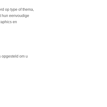
rd op type of thema,
et hun eenvoudige
raphics en
s opgesteld om u