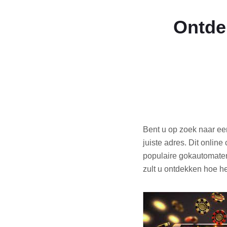
Ontde
Bent u op zoek naar ee
juiste adres. Dit onlin
populaire gokautomaten
zult u ontdekken hoe h