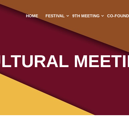
HOME
FESTIVAL
9TH MEETING
CO-FOUND
LTURAL MEET