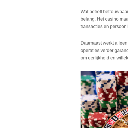
Wat betreft betrouwbaar
belang. Het casino maa
transacties en persoonli
Daarnaast werkt alleen
operaties verder garand
om eerlijkheid en wille