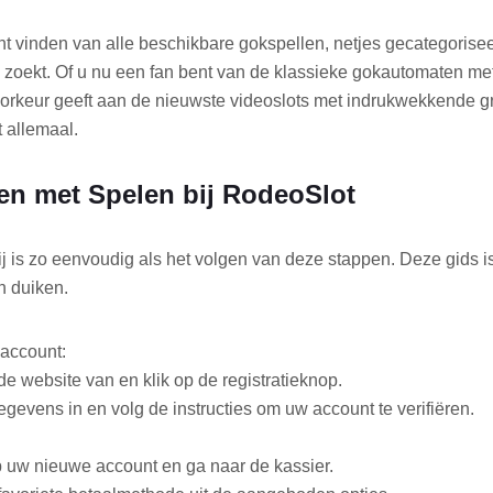
ht vinden van alle beschikbare gokspellen, netjes gecategorisee
 u zoekt. Of u nu een fan bent van de klassieke gokautomaten m
voorkeur geeft aan de nieuwste videoslots met indrukwekkende g
t allemaal.
en met Spelen bij RodeoSlot
j is zo eenvoudig als het volgen van deze stappen. Deze gids i
en duiken.
 account:
e website van en klik op de registratieknop.
gevens in en volg de instructies om uw account te verifiëren.
p uw nieuwe account en ga naar de kassier.