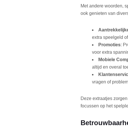
Met andere woorden, sp
ook genieten van diver
Aantrekkelij
extra speelgeld o
Promoties
: P
voor extra spanni
Mobiele Compa
altijd en overal t
Klantenservi
vragen of proble
Deze extraatjes zorgen 
focussen op het spelpl
Betrouwbaarhei