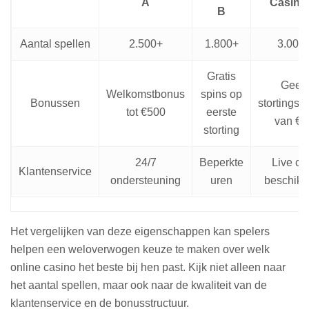
A
Casino
B
Aantal spellen
2.500+
1.800+
3.000
Gratis
Geen
Welkomstbonus
spins op
Bonussen
stortings
tot €500
eerste
van €1
storting
24/7
Beperkte
Live ch
Klantenservice
ondersteuning
uren
beschikb
Het vergelijken van deze eigenschappen kan spelers
helpen een weloverwogen keuze te maken over welk
online casino het beste bij hen past. Kijk niet alleen naar
het aantal spellen, maar ook naar de kwaliteit van de
klantenservice en de bonusstructuur.