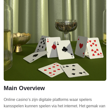
Main Overview
Online casino’s zijn digitale platforms waar spelers
kansspelen kunnen spelen via het internet. Het gemak van