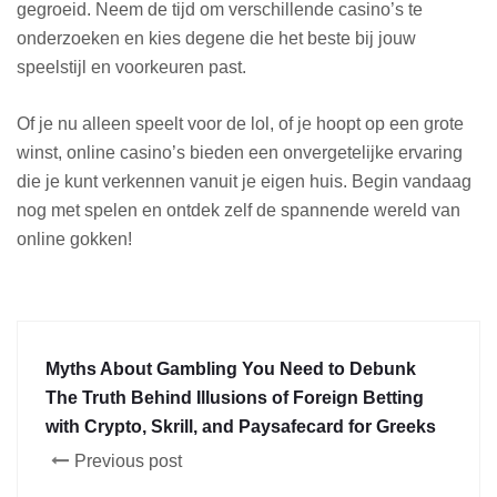
gegroeid. Neem de tijd om verschillende casino’s te
onderzoeken en kies degene die het beste bij jouw
speelstijl en voorkeuren past.
Of je nu alleen speelt voor de lol, of je hoopt op een grote
winst, online casino’s bieden een onvergetelijke ervaring
die je kunt verkennen vanuit je eigen huis. Begin vandaag
nog met spelen en ontdek zelf de spannende wereld van
online gokken!
Myths About Gambling You Need to Debunk
The Truth Behind Illusions of Foreign Betting
with Crypto, Skrill, and Paysafecard for Greeks
Previous post