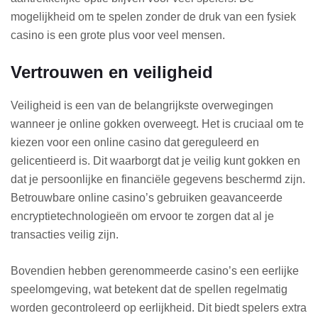
mogelijkheid om te spelen zonder de druk van een fysiek
casino is een grote plus voor veel mensen.
Vertrouwen en veiligheid
Veiligheid is een van de belangrijkste overwegingen
wanneer je online gokken overweegt. Het is cruciaal om te
kiezen voor een online casino dat gereguleerd en
gelicentieerd is. Dit waarborgt dat je veilig kunt gokken en
dat je persoonlijke en financiële gegevens beschermd zijn.
Betrouwbare online casino’s gebruiken geavanceerde
encryptietechnologieën om ervoor te zorgen dat al je
transacties veilig zijn.
Bovendien hebben gerenommeerde casino’s een eerlijke
speelomgeving, wat betekent dat de spellen regelmatig
worden gecontroleerd op eerlijkheid. Dit biedt spelers extra