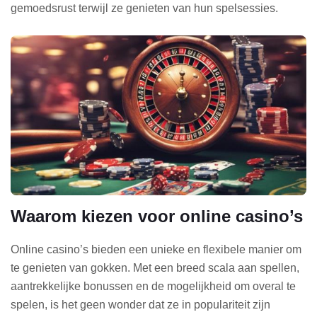
gemoedsrust terwijl ze genieten van hun spelsessies.
Waarom kiezen voor online casino’s
Online casino’s bieden een unieke en flexibele manier om
te genieten van gokken. Met een breed scala aan spellen,
aantrekkelijke bonussen en de mogelijkheid om overal te
spelen, is het geen wonder dat ze in populariteit zijn