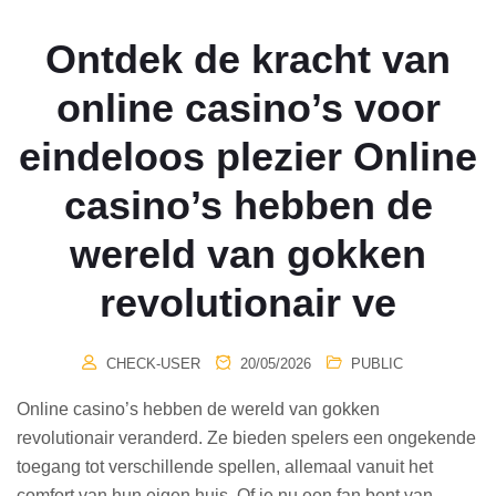
Ontdek de kracht van
online casino’s voor
eindeloos plezier Online
casino’s hebben de
wereld van gokken
revolutionair ve
CHECK-USER
20/05/2026
PUBLIC
Online casino’s hebben de wereld van gokken
revolutionair veranderd. Ze bieden spelers een ongekende
toegang tot verschillende spellen, allemaal vanuit het
comfort van hun eigen huis. Of je nu een fan bent van