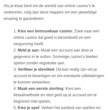
Als je klaar bent om de wereld van online casino’s te
verkennen, volg dan deze stappen om een geweldige
ervaring te garanderen:
Kies een betrouwbaar casino:
Zoek naar een
online casino dat goed is beoordeeld en een
vergunning heeft.
Meld je aan:
Maak een account aan door je
gegevens in te vullen. Sommige casino’s bieden
spelen zonder registratie aan.
Verifieer je identiteit:
Dit kan nodig zijn om je
account te beveiligen en om eventuele uitbetalingen
te kunnen verwerken.
Maak een eerste storting:
Kies een
betaalmethode en stort geld op je account om te
beginnen met spelen.
Kies je spel:
Verken het aanbod van spellen en