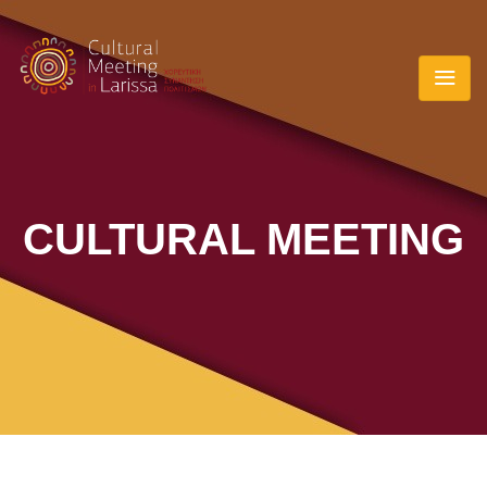
CULTURAL MEETING