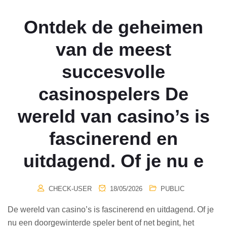
Ontdek de geheimen
van de meest
succesvolle
casinospelers De
wereld van casino’s is
fascinerend en
uitdagend. Of je nu e
CHECK-USER
18/05/2026
PUBLIC
De wereld van casino’s is fascinerend en uitdagend. Of je
nu een doorgewinterde speler bent of net begint, het