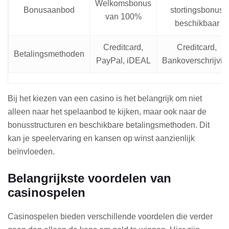
Welkomsbonus
Bonusaanbod
stortingsbonus
van 100%
beschikbaar
Creditcard,
Creditcard,
Betalingsmethoden
PayPal, iDEAL
Bankoverschrijvin
Bij het kiezen van een casino is het belangrijk om niet
alleen naar het spelaanbod te kijken, maar ook naar de
bonusstructuren en beschikbare betalingsmethoden. Dit
kan je speelervaring en kansen op winst aanzienlijk
beïnvloeden.
Belangrijkste voordelen van
casinospelen
Casinospelen bieden verschillende voordelen die verder