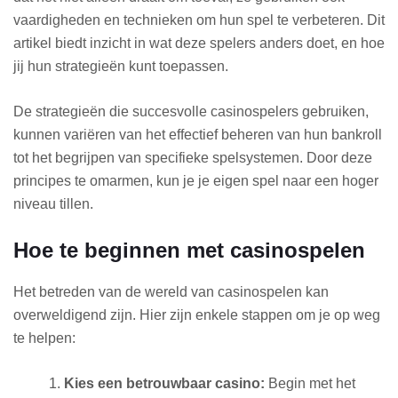
vaardigheden en technieken om hun spel te verbeteren. Dit
artikel biedt inzicht in wat deze spelers anders doet, en hoe
jij hun strategieën kunt toepassen.
De strategieën die succesvolle casinospelers gebruiken,
kunnen variëren van het effectief beheren van hun bankroll
tot het begrijpen van specifieke spelsystemen. Door deze
principes te omarmen, kun je je eigen spel naar een hoger
niveau tillen.
Hoe te beginnen met casinospelen
Het betreden van de wereld van casinospelen kan
overweldigend zijn. Hier zijn enkele stappen om je op weg
te helpen:
Kies een betrouwbaar casino:
Begin met het