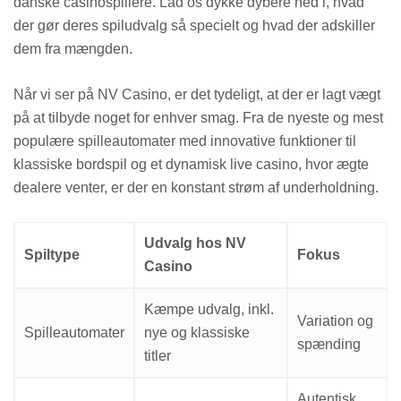
danske casinospillere. Lad os dykke dybere ned i, hvad
der gør deres spiludvalg så specielt og hvad der adskiller
dem fra mængden.
Når vi ser på NV Casino, er det tydeligt, at der er lagt vægt
på at tilbyde noget for enhver smag. Fra de nyeste og mest
populære spilleautomater med innovative funktioner til
klassiske bordspil og et dynamisk live casino, hvor ægte
dealere venter, er der en konstant strøm af underholdning.
Udvalg hos NV
Spiltype
Fokus
Casino
Kæmpe udvalg, inkl.
Variation og
Spilleautomater
nye og klassiske
spænding
titler
Autentisk