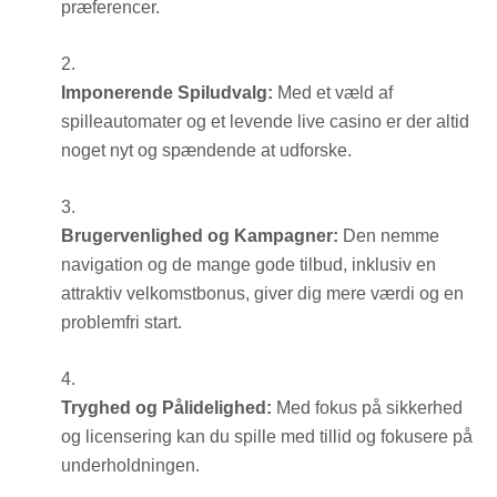
præferencer.
Imponerende Spiludvalg:
Med et væld af
spilleautomater og et levende live casino er der altid
noget nyt og spændende at udforske.
Brugervenlighed og Kampagner:
Den nemme
navigation og de mange gode tilbud, inklusiv en
attraktiv velkomstbonus, giver dig mere værdi og en
problemfri start.
Tryghed og Pålidelighed:
Med fokus på sikkerhed
og licensering kan du spille med tillid og fokusere på
underholdningen.