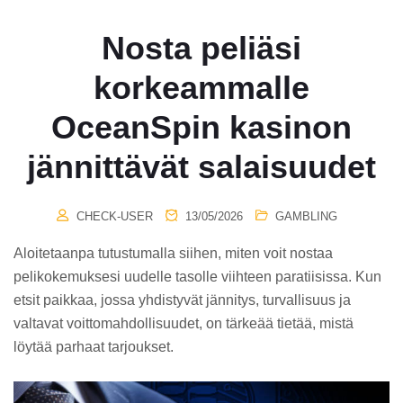
Nosta peliäsi
korkeammalle
OceanSpin kasinon
jännittävät salaisuudet
CHECK-USER
13/05/2026
GAMBLING
Aloitetaanpa tutustumalla siihen, miten voit nostaa
pelikokemuksesi uudelle tasolle viihteen paratiisissa. Kun
etsit paikkaa, jossa yhdistyvät jännitys, turvallisuus ja
valtavat voittomahdollisuudet, on tärkeää tietää, mistä
löytää parhaat tarjoukset.