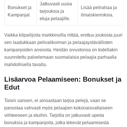
Jatkuvasti uusia
Bonukset ja
Lisää pelirahaa ja
tarjouksia ja
Kampanjat
ilmaiskierroksia.
etuja pelaajille.
Vaikka kilpailijoita markkinoilla riittää, erottuu joukosta juuri
sen laadukkaan pelivalikoiman ja pelaajaystävällisten
kampanjoiden ansiosta. Heidän sivustonsa on todellakin
suunniteltu palvelemaan suomalaisia pelaajia parhaalla
mahdollisella tavalla.
Lisäarvoa Pelaamiseen: Bonukset ja
Edut
Toisin sanoen, ei ainoastaan tarjoa pelejä, vaan se
panostaa vahvasti myös pelaajien kokonaisvaltaiseen
viihteeseen ja etuihin. Tarjolla on jatkuvasti upeita
bonuksia ja kampanjoita, jotka tekevät pelaamisesta