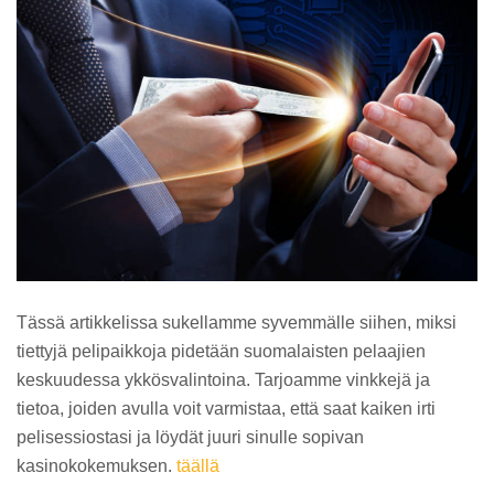
Tässä artikkelissa sukellamme syvemmälle siihen, miksi
tiettyjä pelipaikkoja pidetään suomalaisten pelaajien
keskuudessa ykkösvalintoina. Tarjoamme vinkkejä ja
tietoa, joiden avulla voit varmistaa, että saat kaiken irti
pelisessiostasi ja löydät juuri sinulle sopivan
kasinokokemuksen.
täällä