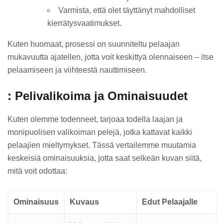
Varmista, että olet täyttänyt mahdolliset
kierrätysvaatimukset.
Kuten huomaat, prosessi on suunniteltu pelaajan
mukavuutta ajatellen, jotta voit keskittyä olennaiseen – itse
pelaamiseen ja viihteestä nauttimiseen.
: Pelivalikoima ja Ominaisuudet
Kuten olemme todenneet, tarjoaa todella laajan ja
monipuolisen valikoiman pelejä, jotka kattavat kaikki
pelaajien mieltymykset. Tässä vertailemme muutamia
keskeisiä ominaisuuksia, jotta saat selkeän kuvan siitä,
mitä voit odottaa:
Ominaisuus
Kuvaus
Edut Pelaajalle