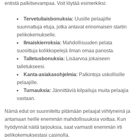
entistä palkitsevampaa. Voit löytää esimerkiksi:
Tervetuliaisbonuksia:
Uusille pelaajille
suunnattuja etuja, jotka antavat erinomaisen startin
pelikokemukselle.
Ilmaiskierroksia:
Mahdollisuuden pelata
suosittuja kolikkopelejä ilman omaa panosta.
Talletusbonuksia:
Lisäarvoa jokaiseen
talletukseesi.
Kanta-asiakasohjelmia:
Palkintoja uskollisille
pelaajille.
Turnauksia:
Jännittäviä kilpailuja muita pelaajia
vastaan.
Nämä edut on suunniteltu pitämään pelaajat viihtyneinä ja
antamaan heille enemmän mahdollisuuksia voittaa. Kun
hyödynnät näitä tarjouksia, saat varmasti enemmän irti
pelikokemuksestasi casinolla.