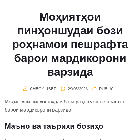
Моҳиятҳои
пинҳоншудаи бозӣ
роҳнамои пешрафта
барои мардикорони
варзида
CHECK-USER
29/05/2026
PUBLIC
Моҳиятҳои пинҳоншудаи бозӣ роҳнамои пешрафта
барои мардикорони варзида
Маъно ва таърихи бозиҳо