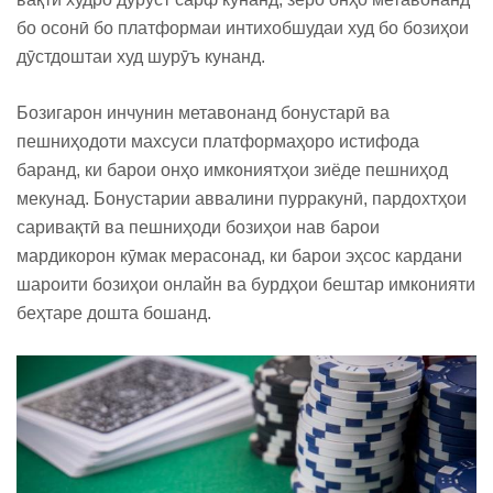
бо осонӣ бо платформаи интихобшудаи худ бо бозиҳои
дӯстдоштаи худ шурӯъ кунанд.
Бозигарон инчунин метавонанд бонустарӣ ва
пешниҳодоти махсуси платформаҳоро истифода
баранд, ки барои онҳо имкониятҳои зиёде пешниҳод
мекунад. Бонустарии аввалини пурракунӣ, пардохтҳои
саривақтӣ ва пешниҳоди бозиҳои нав барои
мардикорон кӯмак мерасонад, ки барои эҳсос кардани
шароити бозиҳои онлайн ва бурдҳои бештар имконияти
беҳтаре дошта бошанд.