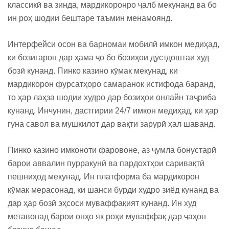
классикӣ ва зинда, мардикоронро ҷалб мекунанд ва бо
ин роҳ шодии бештаре таъмин менамоянд.
Интерфейси осон ва барномаи мобилӣ имкон медиҳад,
ки бозигарон дар ҳама ҷо бо бозиҳои дӯстдоштаи худ
бозӣ кунанд. Пинко казино кӯмак мекунад, ки
мардикорон фурсатҳоро самаранок истифода баранд,
то ҳар лаҳза шодии худро дар бозиҳои онлайн таҷриба
кунанд. Инчунин, дастгирии 24/7 имкон медиҳад, ки ҳар
гуна савол ва мушкилот дар вақти зарурӣ ҳал шаванд.
Пинко казино имконоти фаровоне, аз ҷумла бонустарӣ
барои аввалин пурракунӣ ва пардохтҳои саривақтӣ
пешниҳод мекунад. Ин платформа ба мардикорон
кӯмак мерасонад, ки шанси бурди худро зиёд кунанд ва
дар ҳар бозӣ эҳсоси муваффақият кунанд. Ин худ
метавонад барои онҳо як роҳи муваффақ дар ҷаҳон