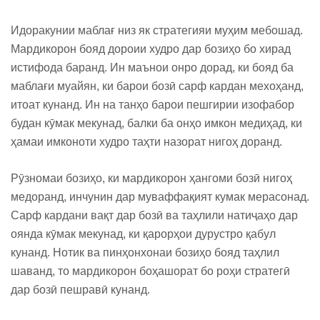
Идоракунии маблағ низ як стратегияи муҳим мебошад.
Мардикорон бояд дороии худро дар бозиҳо бо хирад
истифода баранд. Ин маънои онро дорад, ки бояд ба
маблағи муайян, ки барои бозӣ сарф кардан мехоҳанд,
итоат кунанд. Ин на танҳо барои пешгирии изофабор
будан кӯмак мекунад, балки ба онҳо имкон медиҳад, ки
ҳамаи имконоти худро таҳти назорат нигоҳ доранд.
Рӯзномаи бозиҳо, ки мардикорон ҳангоми бозӣ нигоҳ
медоранд, инчунин дар муваффақият кумак мерасонад.
Сарф кардани вақт дар бозӣ ва таҳлили натиҷаҳо дар
оянда кӯмак мекунад, ки қарорҳои дурустро қабул
кунанд. Нотик ва пинҳонхонаи бозиҳо бояд таҳлил
шаванд, то мардикорон боҳашорат бо роҳи стратегӣ
дар бозӣ пешравӣ кунанд.