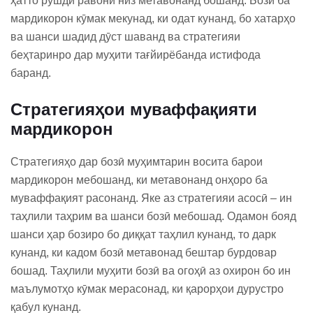
ҳатто рушди равонӣ низ метавонанд бошанд. Бозӣ ба
мардикорон кӯмак мекунад, ки одат кунанд, бо хатарҳо
ва шанси шадид дӯст шаванд ва стратегияи
беҳтаринро дар муҳити тағйирёбанда истифода
баранд.
Стратегияҳои муваффақияти
мардикорон
Стратегияҳо дар бозӣ муҳимтарин восита барои
мардикорон мебошанд, ки метавонанд онҳоро ба
муваффақият расонанд. Яке аз стратегияи асосӣ – ин
таҳлили таҳрим ва шанси бозӣ мебошад. Одамон бояд
шанси ҳар бозиро бо диққат таҳлил кунанд, то дарк
кунанд, ки кадом бозӣ метавонад бештар бурдовар
бошад. Таҳлили муҳити бозӣ ва огоҳӣ аз охирон бо ин
маълумотҳо кӯмак мерасонад, ки қарорҳои дурустро
қабул кунанд.