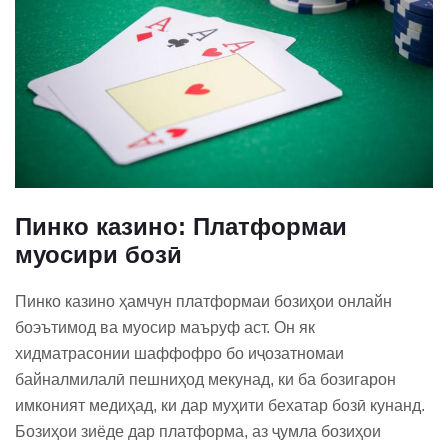
Пинко казино: Платформаи
муосири бозӣ
Пинко казино ҳамчун платформаи бозиҳои онлайн
боэътимод ва муосир маъруф аст. Он як
хидматрасонии шаффофро бо иҷозатномаи
байналмилалӣ пешниҳод мекунад, ки ба бозигарон
имконият медиҳад, ки дар муҳити бехатар бозӣ кунанд.
Бозиҳои зиёде дар платформа, аз ҷумла бозиҳои