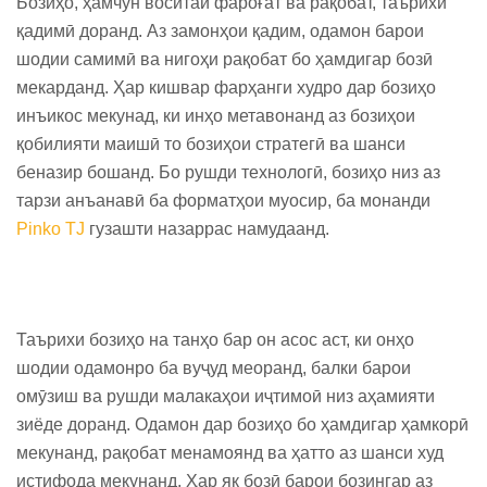
Бозиҳо, ҳамчун воситаи фароғат ва рақобат, таърихи
қадимӣ доранд. Аз замонҳои қадим, одамон барои
шодии самимӣ ва нигоҳи рақобат бо ҳамдигар бозӣ
мекарданд. Ҳар кишвар фарҳанги худро дар бозиҳо
инъикос мекунад, ки инҳо метавонанд аз бозиҳои
қобилияти маишӣ то бозиҳои стратегӣ ва шанси
беназир бошанд. Бо рушди технологӣ, бозиҳо низ аз
тарзи анъанавӣ ба форматҳои муосир, ба монанди
Pinko TJ
гузашти назаррас намудаанд.
Таърихи бозиҳо на танҳо бар он асос аст, ки онҳо
шодии одамонро ба вуҷуд меоранд, балки барои
омӯзиш ва рушди малакаҳои иҷтимоӣ низ аҳамияти
зиёде доранд. Одамон дар бозиҳо бо ҳамдигар ҳамкорӣ
мекунанд, рақобат менамоянд ва ҳатто аз шанси худ
истифода мекунанд. Ҳар як бозӣ барои бозингар аз