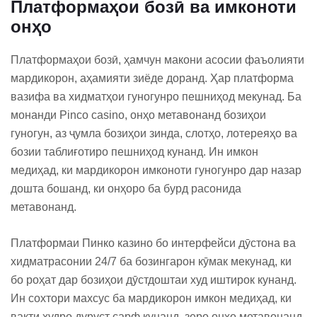
Платформаҳои бозӣ ва имконоти
онҳо
Платформаҳои бозӣ, ҳамчун макони асосии фаъолияти
мардикорон, аҳамияти зиёде доранд. Ҳар платформа
вазифа ва хидматҳои гуногунро пешниҳод мекунад. Ба
монанди Pinco casino, онҳо метавонанд бозиҳои
гуногун, аз ҷумла бозиҳои зинда, слотҳо, лотереяҳо ва
бозии таблиғотиро пешниҳод кунанд. Ин имкон
медиҳад, ки мардикорон имконоти гуногунро дар назар
дошта бошанд, ки онҳоро ба бурд расонида
метавонанд.
Платформаи Пинко казино бо интерфейси дӯстона ва
хидматрасонии 24/7 ба бозингарон кӯмак мекунад, ки
бо роҳат дар бозиҳои дӯстдоштаи худ иштирок кунанд.
Ин сохтори махсус ба мардикорон имкон медиҳад, ки
вақти худро дуруст сарф кунанд, зеро онҳо метавонанд