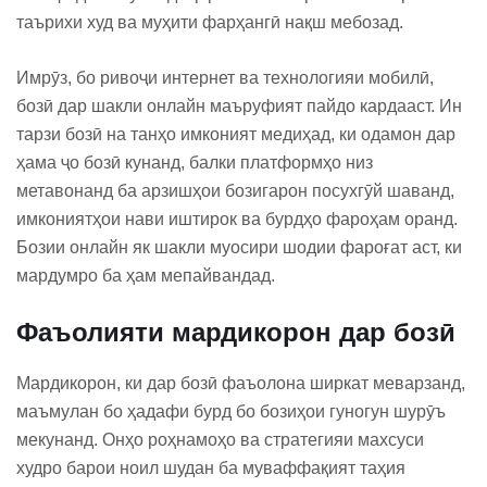
таърихи худ ва муҳити фарҳангӣ нақш мебозад.
Имрӯз, бо ривоҷи интернет ва технологияи мобилӣ,
бозӣ дар шакли онлайн маъруфият пайдо кардааст. Ин
тарзи бозӣ на танҳо имконият медиҳад, ки одамон дар
ҳама ҷо бозӣ кунанд, балки платформҳо низ
метавонанд ба арзишҳои бозигарон посухгӯй шаванд,
имкониятҳои нави иштирок ва бурдҳо фароҳам оранд.
Бозии онлайн як шакли муосири шодии фароғат аст, ки
мардумро ба ҳам мепайвандад.
Фаъолияти мардикорон дар бозӣ
Мардикорон, ки дар бозӣ фаъолона ширкат меварзанд,
маъмулан бо ҳадафи бурд бо бозиҳои гуногун шурӯъ
мекунанд. Онҳо роҳнамоҳо ва стратегияи махсуси
худро барои ноил шудан ба муваффақият таҳия