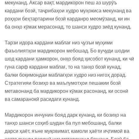
мекунанд. Аксар вақт, мардикорон пеш аз шурӯъ
кардани бозӣ, таҷрибаҳои худро муҳокиса мекунанд ва
роҳҳои беҳтартарини бозӣ карданро меомӯзанд, ки ин
ба онҳо кӯмак мерасонад, то шанси худро зиёд кунанд.
Тарзи идора кардани маблағ низ ҷузъи муҳими
фаъолиятҳои мардикорон мебошад. Бо вуҷуди шодии
шод кардани ҳамкорон, онҳо бояд ҳисобот кунанд, ки чӣ
гуна сарф кардани маблағ, то на танҳо бозӣ кунад,
балки боқимондаи маблағҳои худро низ нигоҳ дорад.
Стратегияи бозиҳо ва маълумотҳои пешакии бозӣ
метавонанд ба мардикорон кӯмак расонанд, ки осонӣ
ва самаранокӣ расидаги кунанд.
Мардикорон инчунин бояд дарк кунанд, ки бозиҳо на
танҳо шанси соҳиб шудан ба пул мебошанд, балки
дарси ҳаёт, яъне муқовимат, камоли ҳаёти иҷтимоӣ ва