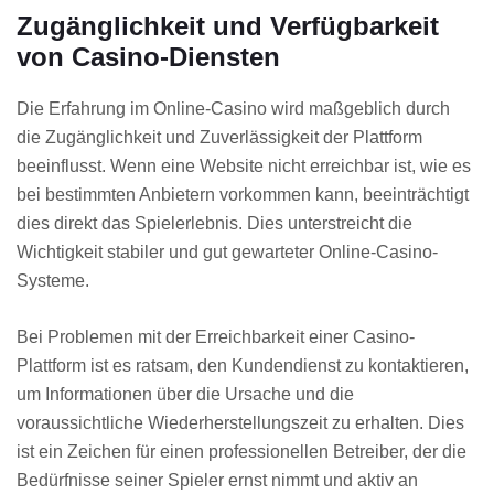
Zugänglichkeit und Verfügbarkeit
von Casino-Diensten
Die Erfahrung im Online-Casino wird maßgeblich durch
die Zugänglichkeit und Zuverlässigkeit der Plattform
beeinflusst. Wenn eine Website nicht erreichbar ist, wie es
bei bestimmten Anbietern vorkommen kann, beeinträchtigt
dies direkt das Spielerlebnis. Dies unterstreicht die
Wichtigkeit stabiler und gut gewarteter Online-Casino-
Systeme.
Bei Problemen mit der Erreichbarkeit einer Casino-
Plattform ist es ratsam, den Kundendienst zu kontaktieren,
um Informationen über die Ursache und die
voraussichtliche Wiederherstellungszeit zu erhalten. Dies
ist ein Zeichen für einen professionellen Betreiber, der die
Bedürfnisse seiner Spieler ernst nimmt und aktiv an