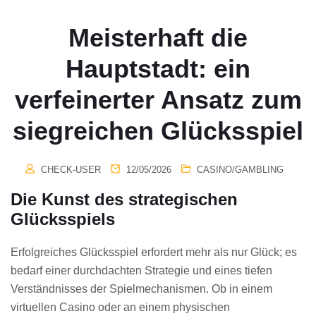
Meisterhaft die
Hauptstadt: ein
verfeinerter Ansatz zum
siegreichen Glücksspiel
CHECK-USER
12/05/2026
CASINO/GAMBLING
Die Kunst des strategischen
Glücksspiels
Erfolgreiches Glücksspiel erfordert mehr als nur Glück; es
bedarf einer durchdachten Strategie und eines tiefen
Verständnisses der Spielmechanismen. Ob in einem
virtuellen Casino oder an einem physischen