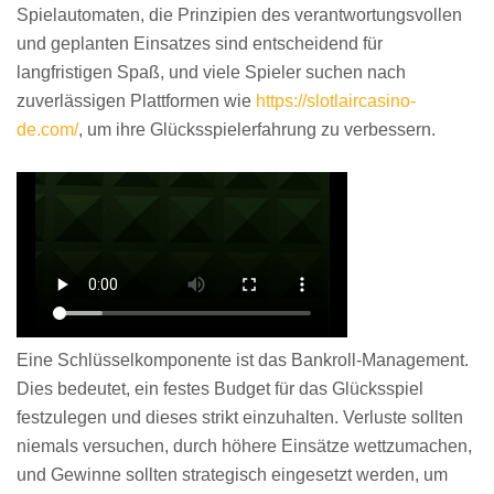
Spielautomaten, die Prinzipien des verantwortungsvollen
und geplanten Einsatzes sind entscheidend für
langfristigen Spaß, und viele Spieler suchen nach
zuverlässigen Plattformen wie
https://slotlaircasino-
de.com/
, um ihre Glücksspielerfahrung zu verbessern.
Eine Schlüsselkomponente ist das Bankroll-Management.
Dies bedeutet, ein festes Budget für das Glücksspiel
festzulegen und dieses strikt einzuhalten. Verluste sollten
niemals versuchen, durch höhere Einsätze wettzumachen,
und Gewinne sollten strategisch eingesetzt werden, um