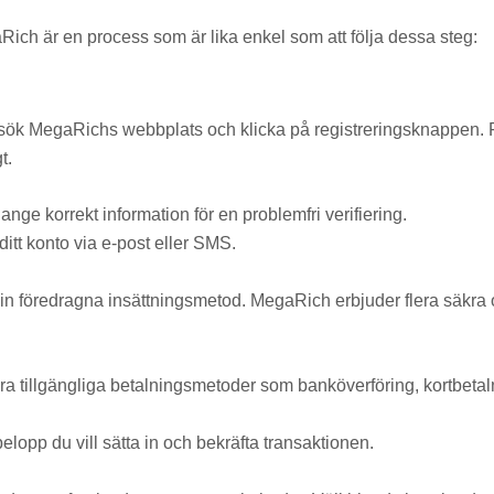
Rich är en process som är lika enkel som att följa dessa steg:
ök MegaRichs webbplats och klicka på registreringsknappen. Fyl
t.
tt ange korrekt information för en problemfri verifiering.
ditt konto via e-post eller SMS.
in föredragna insättningsmetod. MegaRich erbjuder flera säkra
ra tillgängliga betalningsmetoder som banköverföring, kortbetaln
belopp du vill sätta in och bekräfta transaktionen.