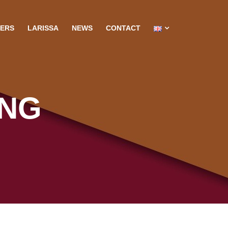
ERS
LARISSA
NEWS
CONTACT
ING