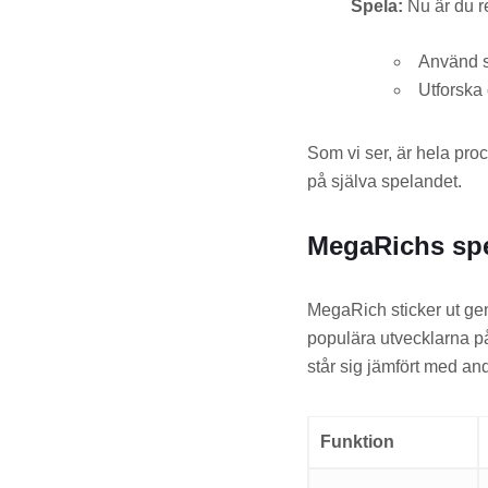
Spela:
Nu är du re
Använd sö
Utforska 
Som vi ser, är hela pro
på själva spelandet.
MegaRichs spe
MegaRich sticker ut gen
populära utvecklarna p
står sig jämfört med an
Funktion