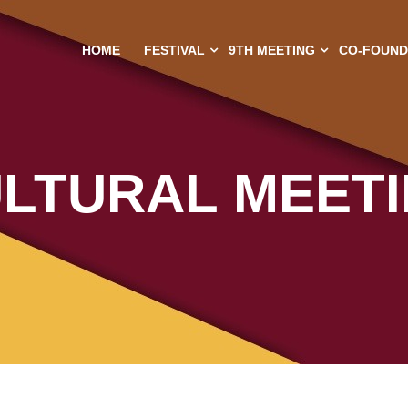
HOME
FESTIVAL
9TH MEETING
CO-FOUND
LTURAL MEET