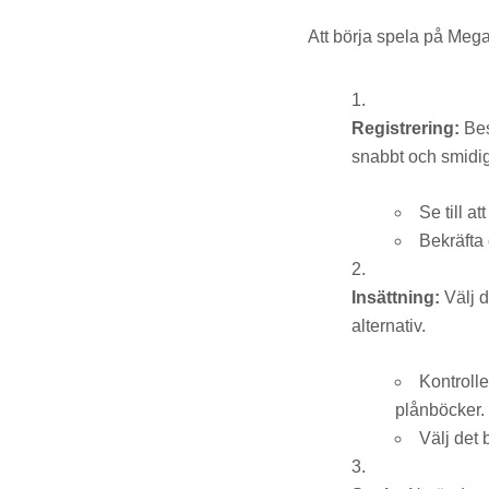
Att börja spela på Mega
Registrering:
Bes
snabbt och smidig
Se till a
Bekräfta 
Insättning:
Välj d
alternativ.
Kontrolle
plånböcker.
Välj det 