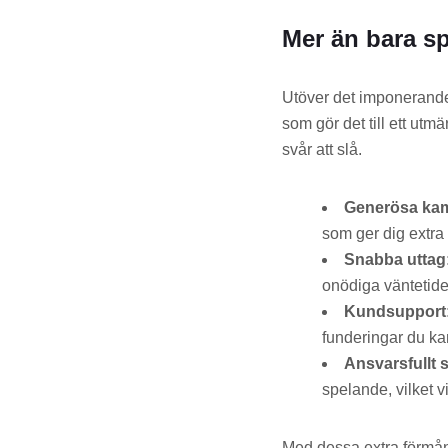
Mer än bara sp
Utöver det imponerande
som gör det till ett ut
svår att slå.
Generösa kam
som ger dig extra 
Snabba uttag
onödiga väntetide
Kundsupport
funderingar du ka
Ansvarsfullt 
spelande, vilket 
Med dessa extra förmån