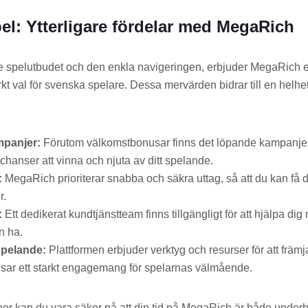
el: Ytterligare fördelar med MegaRich
 spelutbudet och den enkla navigeringen, erbjuder MegaRich e
märkt val för svenska spelare. Dessa mervärden bidrar till en hel
panjer:
Förutom välkomstbonusar finns det löpande kampanjer
chanser att vinna och njuta av ditt spelande.
:
MegaRich prioriterar snabba och säkra uttag, så att du kan få d
r.
:
Ett dedikerat kundtjänstteam finns tillgängligt för att hjälpa dig 
n ha.
spelande:
Plattformen erbjuder verktyg och resurser för att främj
visar ett starkt engagemang för spelarnas välmående.
er kan du vara säker på att din tid på MegaRich är både underh