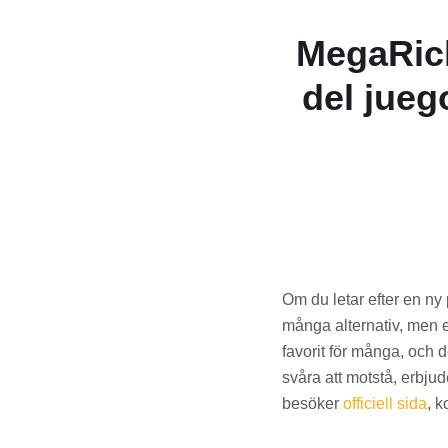
MegaRich
del jueg
Om du letar efter en ny 
många alternativ, men e
favorit för många, och d
svåra att motstå, erbj
besöker
officiell sida
, k