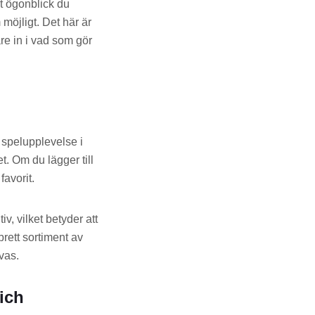
t ögonblick du
 möjligt. Det här är
re in i vad som gör
g spelupplevelse i
t. Om du lägger till
favorit.
v, vilket betyder att
rett sortiment av
vas.
ich