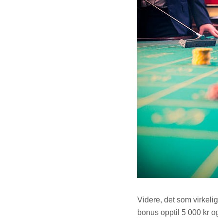
Videre, det som virkel
bonus opptil 5 000 kr o