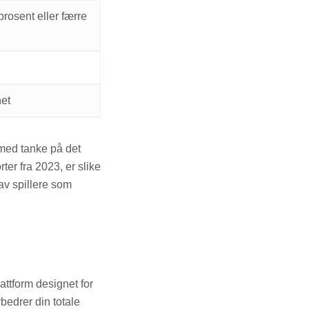
prosent eller færre
het
 med tanke på det
rter fra 2023, er slike
av spillere som
attform designet for
bedrer din totale