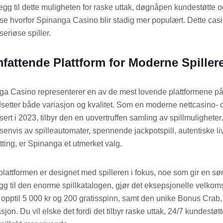
Legg til dette muligheten for raske uttak, døgnåpen kundestøtte o
 å se hvorfor Spinanga Casino blir stadig mer populært. Dette casi
seriøse spiller.
fattende Plattform for Moderne Spiller
nga Casino representerer en av de mest lovende plattformene på
dsetter både variasjon og kvalitet. Som en moderne nettcasino- 
rt i 2023, tilbyr den en uovertruffen samling av spillmuligheter. 
envis av spilleautomater, spennende jackpotspill, autentiske li
tting, er Spinanga et utmerket valg.
plattformen er designet med spilleren i fokus, noe som gir en søm
egg til den enorme spillkatalogen, gjør det eksepsjonelle velkom
pptil 5 000 kr og 200 gratisspinn, samt den unike Bonus Crab, de
jon. Du vil elske det fordi det tilbyr raske uttak, 24/7 kundestøtt