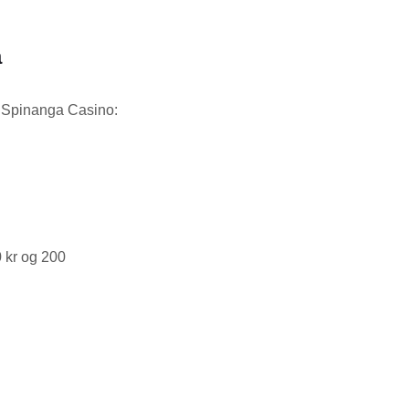
a
os Spinanga Casino:
 kr og 200