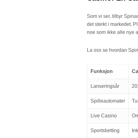
Som vi ser, tilbyr Spi
det sterkt i markedet. P
noe som ikke alle nye akt
La oss se hvordan Spinan
Funksjon
Ca
Lanseringsår
20
Spilleautomater
Tu
Live Casino
Om
Sportsbetting
Int