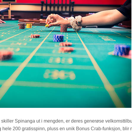
ig skiller Spinanga ut i mengden, er deres generøse velkomstti
g hele 200 gratisspinn, pluss en unik Bonus Crab-funksjon, blir 