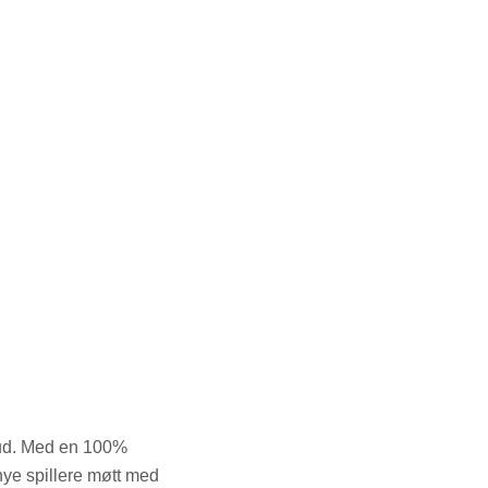
lbud. Med en 100%
nye spillere møtt med