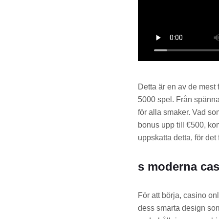
Detta är en av de mest 
5000 spel. Från spännan
för alla smaker. Vad s
bonus upp till €500, k
uppskatta detta, för det
s moderna cas
För att börja, casino on
dess smarta design som 