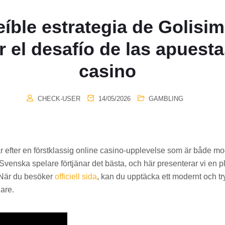
eíble estrategia de Golisi
 el desafío de las apuesta
casino
CHECK-USER
14/05/2026
GAMBLING
tar efter en förstklassig online casino-upplevelse som är både m
 Svenska spelare förtjänar det bästa, och här presenterar vi en 
t. När du besöker
officiell sida
, kan du upptäcka ett modernt och tr
lare.