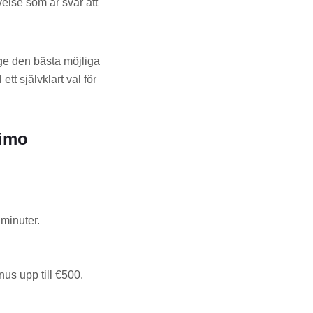
else som är svår att
t ge den bästa möjliga
ett självklart val för
simo
 minuter.
nus upp till €500.