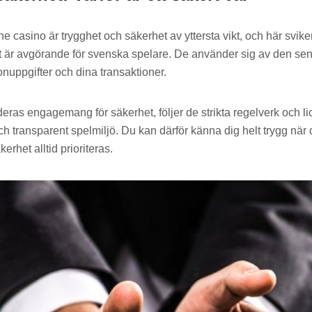
ne casino är trygghet och säkerhet av yttersta vikt, och här sviker
t är avgörande för svenska spelare. De använder sig av den sena
nuppgifter och dina transaktioner.
deras engagemang för säkerhet, följer de strikta regelverk och li
och transparent spelmiljö. Du kan därför känna dig helt trygg när
erhet alltid prioriteras.