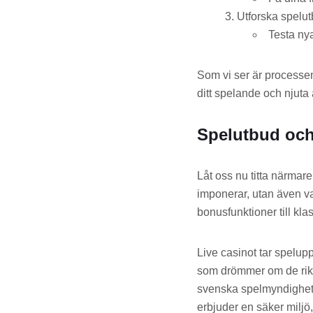
Utforska spelut
Testa nya
Som vi ser är processen
ditt spelande och njuta a
Spelutbud och
Låt oss nu titta närmar
imponerar, utan även va
bonusfunktioner till kl
Live casinot tar spelupp
som drömmer om de rikti
svenska spelmyndigheten,
erbjuder en säker miljö, 