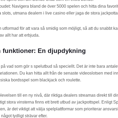
budet: Navigera bland de över 5000 spelen och hitta dina favorit
 slots, utmana dealern i live casino eller jaga de stora jackpotta
 utformad för att vara så smidig som möjligt, så att du snabbt
v allt har att erbjuda.
 funktioner: En djupdykning
e på vad som gör s spelutbud så speciellt. Det är inte bara antal
riationen. Du kan hitta allt från de senaste videoslotsen med in
assiska bordsspel som blackjack och roulette.
levelsen till en ny nivå, där riktiga dealers streamas direkt till 
gt stora vinsterna finns ett brett utbud av jackpottspel. Enligt 
 är det viktigt att välja spelplattformar som prioriterar ansvars
något tydligt strävar efter.