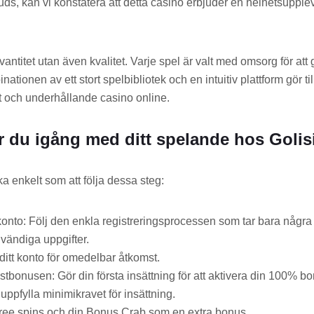
ds, kan vi konstatera att detta casino erbjuder en helhetsupplev
kvantitet utan även kvalitet. Varje spel är valt med omsorg för at
ionen av ett stort spelbibliotek och en intuitiv plattform gör till 
t och underhållande casino online.
 du igång med ditt spelande hos Goli
ika enkelt som att följa dessa steg:
 konto: Följ den enkla registreringsprocessen som tar bara några
dvändiga uppgifter.
 ditt konto för omedelbar åtkomst.
stbonusen: Gör din första insättning för att aktivera din 100% bo
tt uppfylla minimikravet för insättning.
free spins och din Bonus Crab som en extra bonus.