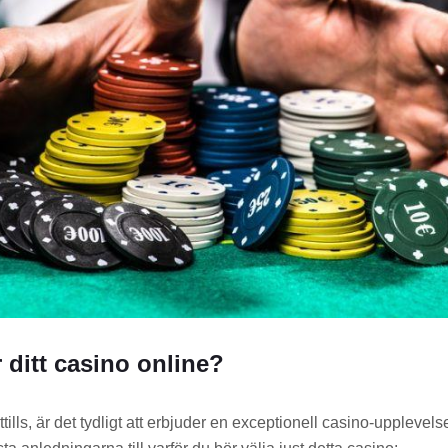
r ditt casino online?
ttills, är det tydligt att erbjuder en exceptionell casino-upplevel