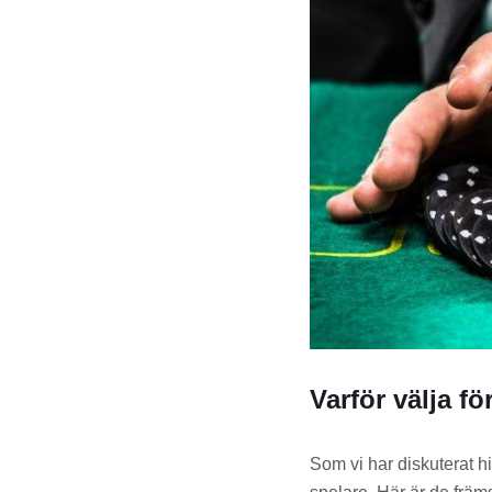
Varför välja fö
Som vi har diskuterat hi