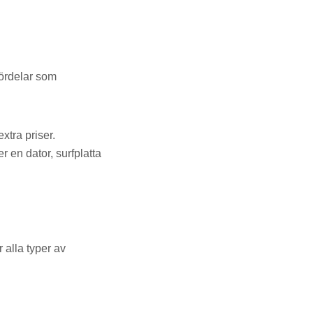
fördelar som
tra priser.
 en dator, surfplatta
r alla typer av