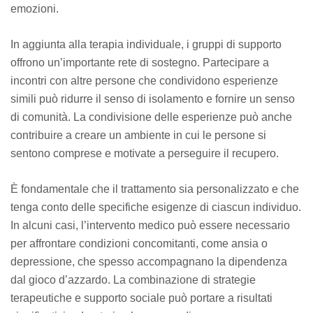
emozioni.
In aggiunta alla terapia individuale, i gruppi di supporto
offrono un’importante rete di sostegno. Partecipare a
incontri con altre persone che condividono esperienze
simili può ridurre il senso di isolamento e fornire un senso
di comunità. La condivisione delle esperienze può anche
contribuire a creare un ambiente in cui le persone si
sentono comprese e motivate a perseguire il recupero.
È fondamentale che il trattamento sia personalizzato e che
tenga conto delle specifiche esigenze di ciascun individuo.
In alcuni casi, l’intervento medico può essere necessario
per affrontare condizioni concomitanti, come ansia o
depressione, che spesso accompagnano la dipendenza
dal gioco d’azzardo. La combinazione di strategie
terapeutiche e supporto sociale può portare a risultati