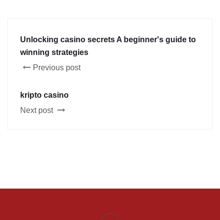
Unlocking casino secrets A beginner's guide to
winning strategies
Previous post
kripto casino
Next post