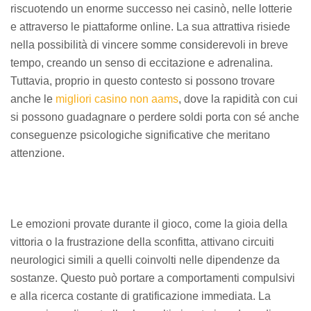
riscuotendo un enorme successo nei casinò, nelle lotterie
e attraverso le piattaforme online. La sua attrattiva risiede
nella possibilità di vincere somme considerevoli in breve
tempo, creando un senso di eccitazione e adrenalina.
Tuttavia, proprio in questo contesto si possono trovare
anche le
migliori casino non aams
, dove la rapidità con cui
si possono guadagnare o perdere soldi porta con sé anche
conseguenze psicologiche significative che meritano
attenzione.
Le emozioni provate durante il gioco, come la gioia della
vittoria o la frustrazione della sconfitta, attivano circuiti
neurologici simili a quelli coinvolti nelle dipendenze da
sostanze. Questo può portare a comportamenti compulsivi
e alla ricerca costante di gratificazione immediata. La